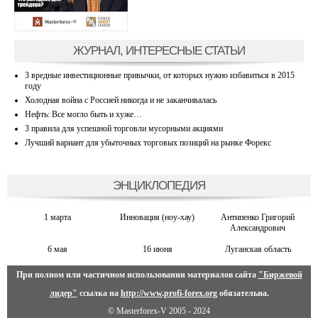
ЖУРНАЛ, ИНТЕРЕСНЫЕ СТАТЬИ
3 вредные инвестиционные привычки, от которых нужно избавиться в 2015
году
Холодная война с Россией никогда и не заканчивалась
Нефть: Все могло быть и хуже…
3 правила для успешной торговли мусорными акциями
Лучший вариант для убыточных торговых позиций на рынке Форекс
ЭНЦИКЛОПЕДИЯ
1 марта
Инновация (ноу-хау)
Антипенко Григорий
Александрович
6 мая
16 июня
Луганская область
При полном или частичном использовании материалов сайта
"Биржевой
лидер"
ссылка на
http://www.profi-forex.org
обязательна.
© Masterforex-V 2005 - 2024