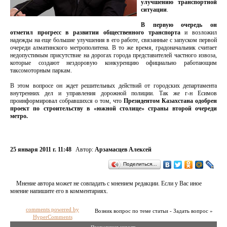
улучшению транспортной
ситуации
.
В первую очередь он
отметил прогресс в развитии общественного транспорта
и возложил
надежды на еще большие улучшения в его работе, связанные с запуском первой
очереди алматинского метрополитена. В то же время, градоначальник считает
недопустимым присутствие на дорогах города представителей частного извоза,
которые создают нездоровую конкуренцию официально работающим
таксомоторным паркам.
В этом вопросе он ждет решительных действий от городских департамента
внутренних дел и управления дорожной полиции. Так же г-н Есимов
проинформировал собравшихся о том, что
Президентом Казахстана одобрен
проект по строительству в «южной столице» страны второй очереди
метро.
25 января 2011 г. 11:48
Автор:
Арзамасцев Алексей
Поделиться…
Мнение автора может не совпадать с мнением редакции. Если у Вас иное
мнение напишите его в комментариях.
comments powered by
Возник вопрос по теме статьи - Задать вопрос »
HyperComments