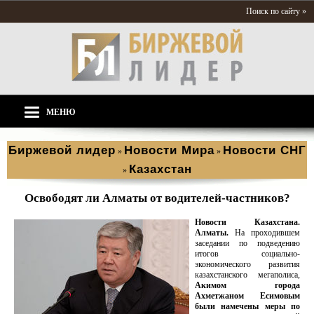
Поиск по сайту »
МЕНЮ
Биржевой лидер
Новости Мира
Новости СНГ
»
»
Казахстан
»
Освободят ли Алматы от водителей-частников?
Новости Казахстана.
Алматы.
На проходившем
заседании по подведению
итогов социально-
экономического развития
казахстанского мегаполиса,
Акимом города
Ахметжаном Есимовым
были намечены меры по