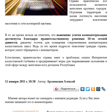
Однако практически все
пользователи являются
жителями крупных городов.
Огромная территория и
малая плотность населения
затрудняет вовлечение
населения в сети всемирной паутины.
В то же время нельзя не отметить, что
нынешние успехи компьютеризации
достигнуты благодаря правительственному решению 10-ти летней
давности
, давшему толчок для оснащения современными компьютерами
казахстанских школ. Ведь за это время подросло поколение граждан страны,
которое умеет обращаться с компьютером.
Естественно, правительство страны знает о проблемах охвата Интернетом
казахстанской глубинки и предпринимает меры для выравнивания положения в
этой сфере между жителями всех регионов Республики
12 января 2011 г. 10:58
Автор:
Арзамасцев Алексей
Поделиться…
Мнение автора может не совпадать с мнением редакции. Если у Вас иное
мнение напишите его в комментариях.
comments powered by
Возник вопрос по теме статьи - Задать вопрос »