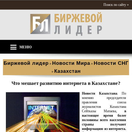
Поиск по сайту »
МЕНЮ
Биржевой лидер
Новости Мира
Новости СНГ
»
»
Казахстан
»
Что мешает развитию интернета в Казахстане?
Новости Казахстана
. По
мнению председателя
правления союза
журналистов Казахстана
Сейтказы Матаева,
в
настоящее время более
половины всего населения
страны получают
информацию из интернета.