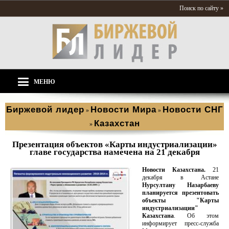
Поиск по сайту »
МЕНЮ
Биржевой лидер
Новости Мира
Новости СНГ
»
»
Казахстан
»
Презентация объектов «Карты индустриализации»
главе государства намечена на 21 декабря
Новости Казахстана.
21
декабря в Астане
Нурсултану Назарбаеву
планируется презентовать
объекты "Карты
индустриализации"
Казахстана
. Об этом
информирует пресс-служба