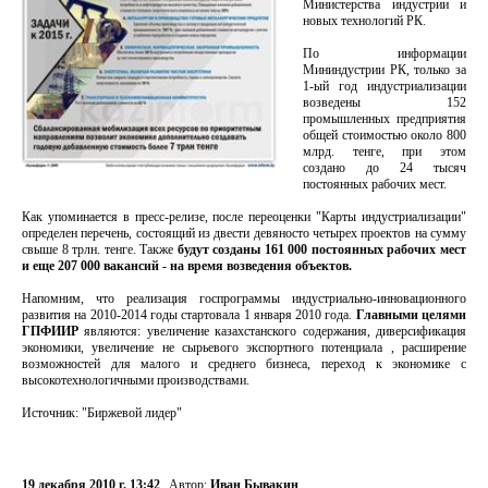
Министерства индустрии и
новых технологий РК.
По информации
Мининдустрии РК, только за
1-ый год индустриализации
возведены 152
промышленных предприятия
общей стоимостью около 800
млрд. тенге, при этом
создано до 24 тысяч
постоянных рабочих мест.
Как упоминается в пресс-релизе, после переоценки "Карты индустриализации"
определен перечень, состоящий из двести девяносто четырех проектов на сумму
свыше 8 трлн. тенге. Также
будут созданы 161 000 постоянных рабочих мест
и еще 207 000 вакансий - на время возведения объектов.
Напомним, что реализация госпрограммы индустриально-инновационного
развития на 2010-2014 годы стартовала 1 января 2010 года.
Главными целями
ГПФИИР
являются: увеличение казахстанского содержания, диверсификация
экономики, увеличение не сырьевого экспортного потенциала , расширение
возможностей для малого и среднего бизнеса, переход к экономике с
высокотехнологичными производствами.
Источник: "Биржевой лидер"
19 декабря 2010 г. 13:42
Автор:
Иван Бывакин