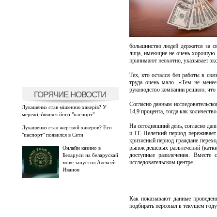
большинство людей держатся за с
лица, имеющие не очень хорошую т
принимают неохотно, указывает экс
Тех, кто остался без работы в св
труда очень мало. «Тем не менее
руководство компании решило, что 
ГОРЯЧИЕ НОВОСТИ
Согласно данным исследовательск
Лукашенко став мішенню хакерів? У
14,9 процента, тогда как количеств
мережі з'явився його "паспорт"
На сегодняшний день, согласно дан
Лукашенко стал жертвой хакеров? Его
и IT. Нелегкий период переживает
"паспорт" появился в Сети
кризисный период граждане переход
рынок дешевых развлечений (катки,
Онлайн казино в
доступные развлечения. Вместе 
Беларуси на беларускай
исследовательском центре.
мове запустил Алексей
Иванов
Как показывают данные проведенн
подбирать персонал в текущем году