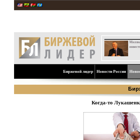
Милли
инвест
Биржевой лидер
Новости России
Ново
Бир
Когда-то Лукашенко