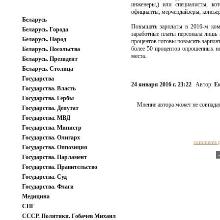
инженеры,) или специалисты, ко
официанты, мерчендайзеры, консьер
Беларусь
Повышать зарплаты в 2016-м комп
Беларусь. Города
заработные платы персонала лишь 
Беларусь. Народ
процентов готовы повысить зарплат
более 50 процентов опрошенных не
Беларусь. Посольства
места.
Беларусь. Президент
Беларусь. Столица
Государства
24 января 2016 г. 21:22
Автор:
Е
Государства. Власть
Государства. Гербы
Мнение автора может не совпадат
Государства. Депутат
Государства. МВД
Государства. Министр
Государства. Олигарх
comments 
Государства. Оппозиция
Государства. Парламент
Государства. Правительство
Государства. Суд
Государства. Флаги
Медицина
СНГ
СССР. Политики. Гобачев Михаил