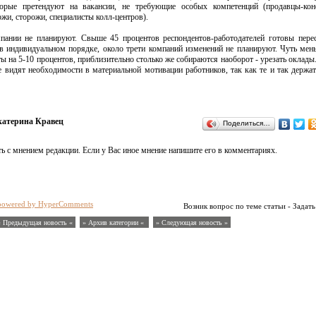
торые претендуют на вакансии, не требующие особых компетенций (продавцы-конс
жи, сторожи, специалисты колл-центров).
ании не планируют. Свыше 45 процентов респондентов-работодателей готовы пере
в индивидуальном порядке, около трети компаний изменений не планируют. Чуть мен
ы на 5-10 процентов, приблизительно столько же собираются наоборот - урезать оклады
 видят необходимости в материальной мотивации работников, так как те и так держат
катерина Кравец
Поделиться…
ь с мнением редакции. Если у Вас иное мнение напишите его в комментариях.
powered by HyperComments
Возник вопрос по теме статьи - Задать
« Предыдущая новость «
» Архив категории «
» Следующая новость »