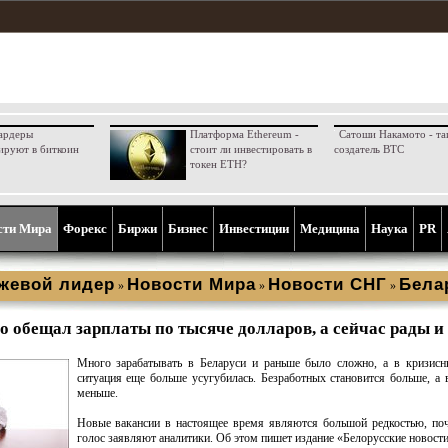
ардеры
Платформа Ethereum -
Сатоши Накамото - та
ируют в биткоин
стоит ли инвестировать в
создатель BTC
токен ETH?
сти Мира
Форекс
Биржи
Бизнес
Инвестиции
Медицина
Наука
PR
жевой лидер
Новости Мира
Новости СНГ
Бела
»
»
»
 обещал зарплаты по тысяче долларов, а сейчас рады и
Много зарабатывать в Беларуси и раньше было сложно, а в кризисн
ситуация еще больше усугубилась. Безработных становится больше, а 
меньше.
Новые вакансии в настоящее время являются большой редкостью, по
голос заявляют аналитики. Об этом пишет издание «Белорусские новости