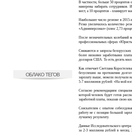
В частности, больше 50 процентов 
намерены набирать сотрудников. И
мест, а 10 процентов - планирует м
Наибольшее число резюме в 2015-м
Резко увеличилось количество резю
«Админперсонал» (плюс 2,73 проце
После незначительных колебаний к
профессиональных сферах «Юристы»
Снижаются и запросы белорусских 
более низкими заработными плата
долларов США. То есть десять мил
Как отмечает Светлана Коростелевая
безуспешно на протяжении долгог
ОБЛАКО ТЕГОВ
зарплату выше, нежели получали на
5-7 миллионов рублей: «На мой взг
Согласно рекомендациям специали
которой человек будет готов расс
заработной платы, показав свою кв
Соискателям с опытом собеседован
работу не с позиции большой зарпл
лучшему результату.
Данные Исследовательского центра
за 2-3 миллиона рублей в месяц.