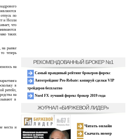
кадрового
появляются
 отпуск по
ет и Нелли
ивает, что
занимаются
нако таких
, на рынке
 то теперь
РЕКОМЕНДОВАННЫЙ БРОКЕР №1
изилось на
Самый правдивый рейтинг брокеров форекс
Автотрейдинг Pro-Rebate: копируй сделки VIP
маркетинга
оскольку в
трейдеров бесплатно
ой ритейл,
редства на
Nord FX лучший форекс брокер 2019 года
азывают в
ЖУРНАЛ «БИРЖЕВОЙ ЛИДЕР»
Читать онлайн
ие места и
Скачать номер