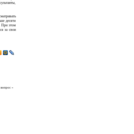
ультанты,
сматривать
ьше десяти
. При этом
ся за свои
 вопрос »