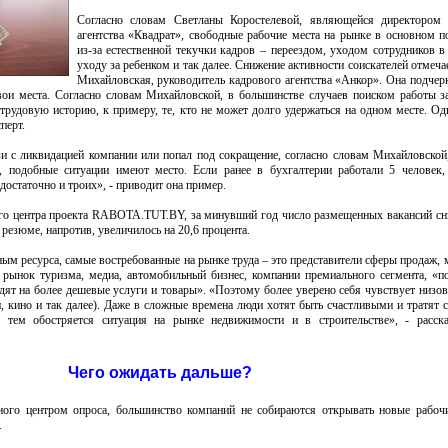
Согласно словам Светланы Коростелевой, являющейся директором 
агентства «Квадрат», свободные рабочие места на рынке в основном 
из-за естественной текучки кадров – переездом, уходом сотрудников в
уходу за ребенком и так далее. Снижение активности соискателей отмеча
Михайловская, руководитель кадрового агентства «Анкор». Она подчерк
вои места. Согласно словам Михайловской, в большинстве случаев поиском работы 
рудовую историю, к примеру, те, кто не может долго удержаться на одном месте. Од
перт.
язи с ликвидацией компании или попал под сокращение, согласно словам Михайловской
, подобные ситуации имеют место. Если ранее в бухгалтерии работали 5 человек,
достаточно и троих», - приводит она пример.
ого центра проекта RABOTA.TUT.BY, за минувший год число размещенных вакансий сн
о резюме, напротив, увеличилось на 20,6 процента.
ным ресурса, самые востребованные на рынке труда – это представители сферы продаж, 
 рынок туризма, медиа, автомобильный бизнес, компании премиального сегмента, «п
ят на более дешевые услуги и товары». «Поэтому более уверено себя чувствует низов
 кино и так далее). Даже в сложные времена люди хотят быть счастливыми и тратят с
с тем обостряется ситуация на рынке недвижимости и в строительстве», - расск
Чего ожидать дальше?
ого центром опроса, большинство компаний не собираются открывать новые рабоч
.