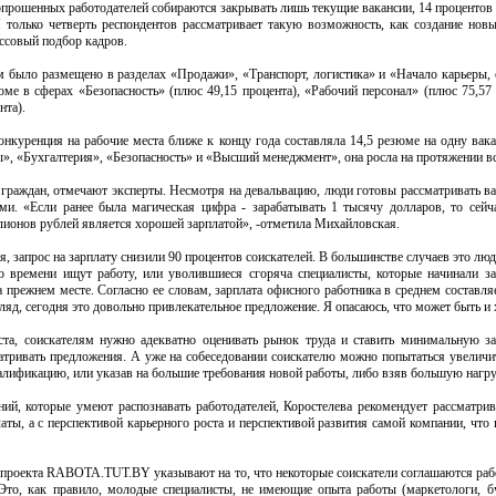
опрошенных работодателей собираются закрывать лишь текущие вакансии, 14 процентов
 только четверть респондентов рассматривает такую возможность, как создание нов
ассовый подбор кадров.
 было размещено в разделах «Продажи», «Транспорт, логистика» и «Начало карьеры, 
ме в сферах «Безопасность» (плюс 49,15 процента), «Рабочий персонал» (плюс 75,57 
нта).
онкуренция на рабочие места ближе к концу года составляла 14,5 резюме на одну вак
, «Бухгалтерия», «Безопасность» и «Высший менеджмент», она росла на протяжении вс
граждан, отмечают эксперты. Несмотря на девальвацию, люди готовы рассматривать ва
ми. «Если ранее была магическая цифра - зарабатывать 1 тысячу долларов, то сейч
лионов рублей является хорошей зарплатой», -отметила Михайловская.
, запрос на зарплату снизили 90 процентов соискателей. В большинстве случаев это люд
о времени ищут работу, или уволившиеся сгоряча специалисты, которые начинали з
 прежнем месте. Согласно ее словам, зарплата офисного работника в среднем составля
ляд, сегодня это довольно привлекательное предложение. Я опасаюсь, что может быть и 
ста, соискателям нужно адекватно оценивать рынок труда и ставить минимальную за
матривать предложения. А уже на собеседовании соискателю можно попытаться увеличи
алификацию, или указав на большие требования новой работы, либо взяв большую нагру
ий, которые умеют распознавать работодателей, Коростелева рекомендует рассматри
аты, а с перспективой карьерного роста и перспективой развития самой компании, что 
 проекта RABOTA.TUT.BY указывают на то, что некоторые соискатели соглашаются раб
 Это, как правило, молодые специалисты, не имеющие опыта работы (маркетологи, б