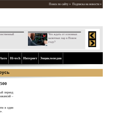
Поиск по сайту »
Подписка на новости »
инственный
Что ждать от основных
валютных пар в Новом
году?
Aвто
Hi-tech
Интернет
Энциклопедия
русь
 500
ый период
вакансий –
чти в один
».