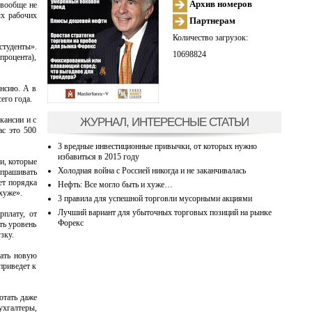
Архив номеров
 вообще не
ых рабочих
Партнерам
Количество загрузок:
студенты».
10698824
процента),
ансию. А в
его года.
ЖУРНАЛ, ИНТЕРЕСНЫЕ СТАТЬИ
кансии и с
ас это 500
3 вредные инвестиционные привычки, от которых нужно
избавиться в 2015 году
и, которые
Холодная война с Россией никогда и не заканчивалась
апрашивать
ет порядка
Нефть: Все могло быть и хуже…
хуже».
3 правила для успешной торговли мусорными акциями
Лучший вариант для убыточных торговых позиций на рынке
рплату, от
Форекс
ть уровень
зку.
вать новую
приведет к
отать даже
ухгалтеры,