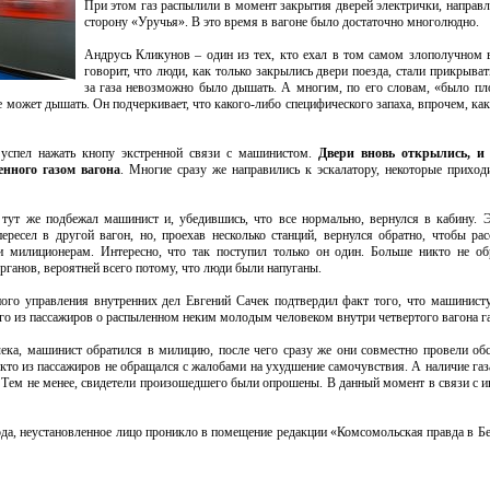
При этом газ распылили в момент закрытия дверей электрички, направ
сторону «Уручья». В это время в вагоне было достаточно многолюдно.
Андрусь Кликунов – один из тех, кто ехал в том самом злополучном 
говорит, что люди, как только закрылись двери поезда, стали прикрывать
за газа невозможно было дышать. А многим, по его словам, «было пл
е может дышать. Он подчеркивает, что какого-либо специфического запаха, впрочем, как
 успел нажать кнопу экстренной связи с машинистом.
Двери вновь открылись, и
нного газом вагона
. Многие сразу же направились к эскалатору, некоторые приход
 тут же подбежал машинист и, убедившись, что все нормально, вернулся в кабину. 
ресел в другой вагон, но, проехав несколько станций, вернулся обратно, чтобы рас
 милиционерам. Интересно, что так поступил только он один. Больше никто не о
ганов, вероятней всего потому, что люди были напуганы.
ного управления внутренних дел Евгений Сачек подтвердил факт того, что машинист
ого из пассажиров о распыленном неким молодым человеком внутри четвертого вагона га
ека, машинист обратился в милицию, после чего сразу же они совместно провели об
икто из пассажиров не обращался с жалобами на ухудшение самочувствия. А наличие газа
 Тем не менее, свидетели произошедшего были опрошены. В данный момент в связи с 
ода, неустановленное лицо проникло в помещение редакции «Комсомольская правда в Б