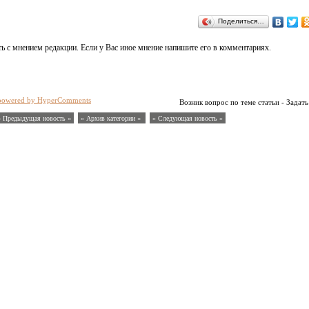
Поделиться…
ь с мнением редакции. Если у Вас иное мнение напишите его в комментариях.
powered by HyperComments
Возник вопрос по теме статьи - Задать
« Предыдущая новость «
» Архив категории «
» Следующая новость »