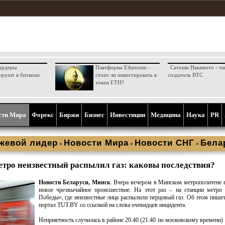
ардеры
Платформа Ethereum -
Сатоши Накамото - та
ируют в биткоин
стоит ли инвестировать в
создатель BTC
токен ETH?
сти Мира
Форекс
Биржи
Бизнес
Инвестиции
Медицина
Наука
PR
жевой лидер
Новости Мира
Новости СНГ
Бела
»
»
»
тро неизвестный распылил газ: каковы последствия?
Новости Беларуси, Минск
. Вчера вечером в Минском метрополитене
новое чрезвычайное происшествие. На этот раз – на станции метро
Победы», где неизвестные лица распылили перцовый газ. Об этом пишет
портал TUT.BY со ссылкой на слова очевидцев инцидента.
Неприятность случилась в районе 20:40 (21:40 по московскому времени) 