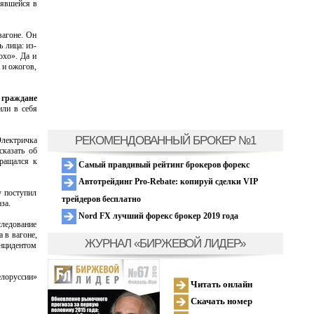
лявшейся в
вагоне. Он
 лица: из-
охо». Да и
 и ожогов,
 граждане
или в себя
РЕКОМЕНДОВАННЫЙ БРОКЕР №1
Электричка
сказать об
бращался к
Самый правдивый рейтинг брокеров форекс
Автотрейдинг Pro-Rebate: копируй сделки VIP
у поступил
трейдеров бесплатно
за.
Nord FX лучший форекс брокер 2019 года
следование
 в вагоне,
ЖУРНАЛ «БИРЖЕВОЙ ЛИДЕР»
инцидентом
елоруссии»
Читать онлайн
Скачать номер