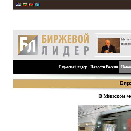
Милли
инвест
Биржевой лидер
Новости России
Ново
Бир
В Минском ме