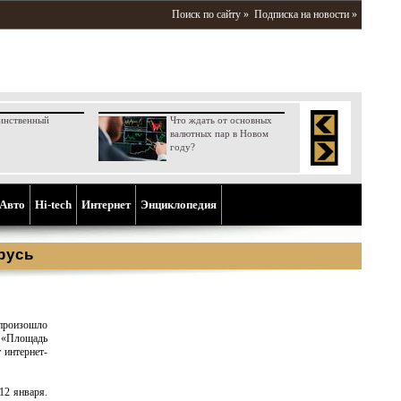
Поиск по сайту »
Подписка на новости »
инственный
Что ждать от основных
валютных пар в Новом
году?
Aвто
Hi-tech
Интернет
Энциклопедия
русь
 произошло
 «Площадь
 интернет-
12 января.