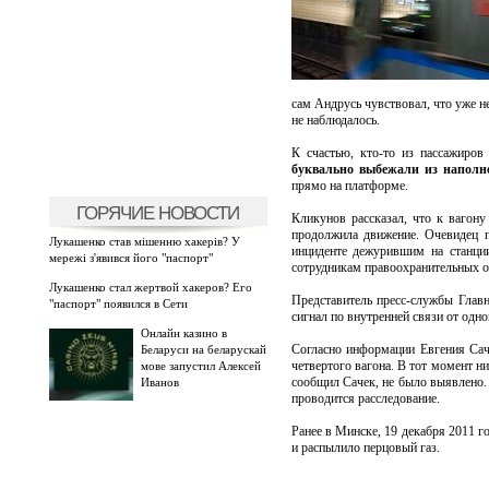
сам Андрусь чувствовал, что уже н
не наблюдалось.
К счастью, кто-то из пассажиров
буквально выбежали из наполне
прямо на платформе.
ГОРЯЧИЕ НОВОСТИ
Кликунов рассказал, что к вагону
продолжила движение. Очевидец пе
Лукашенко став мішенню хакерів? У
инциденте дежурившим на станции
мережі з'явився його "паспорт"
сотрудникам правоохранительных ор
Лукашенко стал жертвой хакеров? Его
Представитель пресс-службы Глав
"паспорт" появился в Сети
сигнал по внутренней связи от одн
Онлайн казино в
Согласно информации Евгения Сач
Беларуси на беларускай
четвертого вагона. В тот момент н
мове запустил Алексей
сообщил Сачек, не было выявлено.
Иванов
проводится расследование.
Ранее в Минске, 19 декабря 2011 г
и распылило перцовый газ.