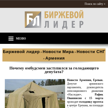
Поиск по сайту »
МЕНЮ
Биржевой лидер
Новости Мира
Новости СНГ
»
»
Армения
»
Почему омбудсмен заступился за голодающего
депутата?
Новости Армении, Ереван.
Депутат армянского
парламента, руководитель
оппозиционного движения
«Наследие»,
Рафик
Ованнисян
с 15 марта
проводит
голодовку протеса
в центре Еревана, на площади