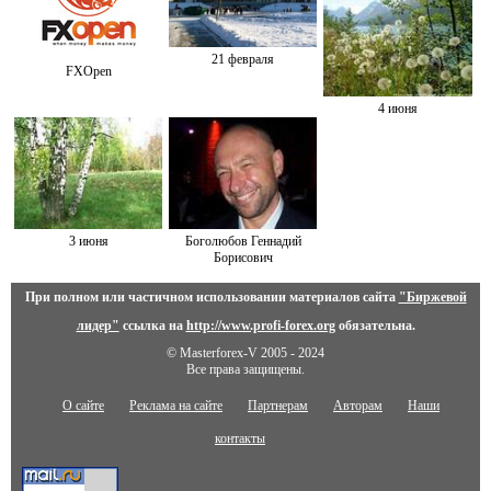
21 февраля
FXOpen
4 июня
3 июня
Боголюбов Геннадий
Борисович
При полном или частичном использовании материалов сайта
"Биржевой
лидер"
ссылка на
http://www.profi-forex.org
обязательна.
© Masterforex-V 2005 - 2024
Все права защищены.
О сайте
Реклама на сайте
Партнерам
Авторам
Наши
контакты