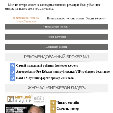
Мнение автора может не совпадать с мнением редакции. Если у Вас иное
мнение напишите его в комментариях.
comments powered by
Возник вопрос по теме статьи - Задать вопрос »
HyperComments
« Предыдущая новость «
» Архив категории «
» Следующая новость »
РЕКОМЕНДОВАННЫЙ БРОКЕР №1
Самый правдивый рейтинг брокеров форекс
Автотрейдинг Pro-Rebate: копируй сделки VIP трейдеров бесплатно
Nord FX лучший форекс брокер 2019 года
ЖУРНАЛ «БИРЖЕВОЙ ЛИДЕР»
Читать онлайн
Скачать номер