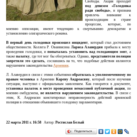
Свободы. Акция проходит
под девизом «Голодовка
ради свободы»
, и призвана
привлечь внимание к
происходящим в стране
процессам, которые, по
мнению оппозиции, имеют тенденцию к свертыванию демократии и
установлению олигархического режима.
В первый день голодовки произошел инцидент
, который стал достоянием
общественности. Коллега Р. Ованнисяна
Лариса Алавердян
прибыла к месту
проведения голодовки, и
попыталась установить над голодающим зонт
, а
также
палатку
, где тот мог бы обогреваться. Однако,
представители полиции
запретили это сделать
, сославшись на то, что подобные действия являются
нарушением законодательства
Армении
.
Л. Алавердян в связи с этими событиями
обратилась к уполномоченному по
правам человека
в Армении
Карену Андреасяну
, который после изучения
ситуации, выступил с официальным заявлением. Как говорится в документе,
установка палаток в месте проведения немассовой публичной акции
, по
мнению омбудсмена,
не является нарушением законодательства
. В связи с
этим, К. Андреасян констатировал неправомерность действий армянской
полиции в отношении объявившего голодовку парламентария.
22 марта 2011 г. 16:58
Автор:
Ростислав Белый
Поделиться…