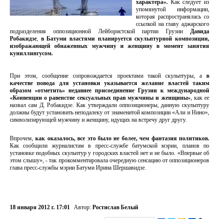
характера».
Как следует из
упомянутой информации,
которая распространялась со
ссылкой на главу аджарского
подразделения оппозиционной Лейбористской партии Грузии
Давида
Робакидзе
,
в Батуми властями планируется скульптурной композиции,
изображающей обнаженных мужчину и женщину в момент занятия
куниллингусом.
При этом, сообщение сопровождается проектами такой скульптуры, а
в
качестве повода для установки указывается желание властей таким
образом «отметить» недавнее присоединение Грузии к международной
«Конвенции о равенстве сексуальных прав мужчины и женщины»
, как ее
назвал сам Д. Робакидзе. Как утверждали оппозиционеры, данную скульптуру
должны будут установить неподалеку от знаменитой композиции «Али и Нино»,
символизирующей мужчину и женщину, идущих на встречу друг другу.
Впрочем,
как оказалось, все это было не более, чем фантазия политиков.
Как сообщили журналистам в пресс-службе батумской мэрии, планов по
установке подобных скульптур у городских властей нет и не было. «Впервые об
этом слышу», - так прокомментировала очередную сенсацию от оппозиционеров
глава пресс-службы мэрии Батуми Ирина Шершавидзе.
18 января 2012 г. 17:01
Автор:
Ростислав Белый