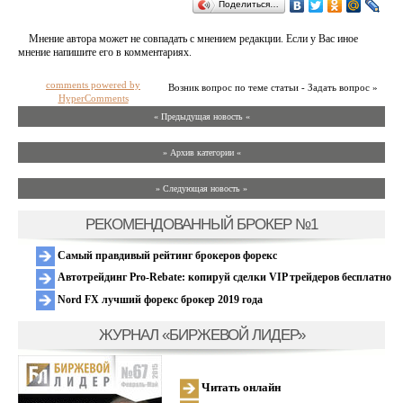
Поделиться…
Мнение автора может не совпадать с мнением редакции. Если у Вас иное
мнение напишите его в комментариях.
comments powered by
Возник вопрос по теме статьи - Задать вопрос »
HyperComments
« Предыдущая новость «
» Архив категории «
» Следующая новость »
РЕКОМЕНДОВАННЫЙ БРОКЕР №1
Самый правдивый рейтинг брокеров форекс
Автотрейдинг Pro-Rebate: копируй сделки VIP трейдеров бесплатно
Nord FX лучший форекс брокер 2019 года
ЖУРНАЛ «БИРЖЕВОЙ ЛИДЕР»
Читать онлайн