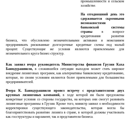
промышленности и сельском
хозяйстве.
На сегодняшний день это
сдерживается скромными
возможностями
банковской системы
страны
в вопросе
кредитования развития
бизнеса, что обусловлено незначительными активами и нежеланием
предпринимать рискованные долгосрочные кредитные схемы под малый
процент. Существующие же условия являются приемлемыми для
незначительного круга бизнес-структур.
Как заявил вчера руководитель Министерства финансов Грузии Каха
Баиндурашвили,
в сложившейся ситуации выходом может стать широкое
внедрение лизинговых программ, как альтернативы банковскому кредитованию,
которые, по своим условиям являются более приемлемыми для большинства
предпринимателей.
Вчера К. Баиндурашвили провел встречу с представителями двух
крупных лизинговых компаний,
в ходе которой им были предложены
конкретные условия со стороны государства, на которых они смогут развивать
лизинговые программы в Грузии. Кроме того, министр заявил о необходимости
корректировки существующего законодательства, которая могла бы
благоприятствовать развитию лизинга в стране, в которой должны участвовать
как госструктуры и парламент, так и представители бизнеса.