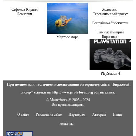
Сафонов Кирилл
Холостяк -
Леонович
Телевизионный проект
Республика Узбекистан
Тымчук Дмитрий
Борисович
Мертвое море
PlayStation 4
При полном или частичном использовании материалов сайта
"Биржевой
лидер"
ссылка на
http://www.profi-forex.org
обязательна.
© Masterforex-V 2005 - 2024
Все права защищены.
О сайте
Реклама на сайте
Партнерам
Авторам
Наши
контакты