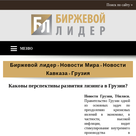
Поиск по сайту »
МЕНЮ
Биржевой лидер
Новости Мира
Новости
»
»
Кавказа
Грузия
»
Каковы перспективы развития лизинга в Грузии?
Новости Грузии, Тбилиси.
Правительство Грузии одной
из основных задач по
преодолению кризисных
явлений в экономике, в
частности, высокой
инфляции, видит
стимулирование внутреннего
производства в