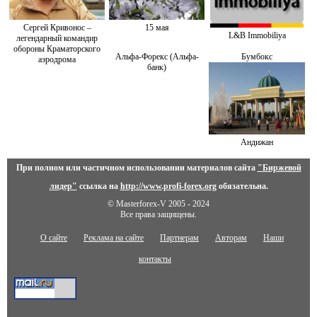
Сергей Кривонос –
15 мая
L&B Immobiliya
легендарный командир
обороны Краматорского
Альфа-Форекс (Альфа-
Бумбокс
аэродрома
банк)
Андижан
При полном или частичном использовании материалов сайта
"Биржевой
лидер"
ссылка на
http://www.profi-forex.org
обязательна.
© Masterforex-V 2005 - 2024
Все права защищены.
О сайте
Реклама на сайте
Партнерам
Авторам
Наши
контакты