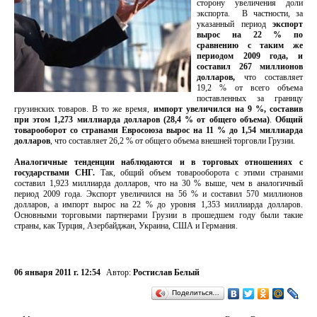
сторону увеличения доли
экспорта. В частности, за
указанный период
экспорт
вырос на 22 % по
сравнению с таким же
периодом 2009 года, и
составил 267 миллионов
долларов,
что составляет
19,2 % от всего объема
поставленных за границу
грузинских товаров. В то же время,
импорт увеличился на 9 %, составив
при этом 1,273 миллиарда долларов (28,4 % от общего объема)
.
Общий
товарооборот со странами Евросоюза вырос на 11 % до 1,54 миллиарда
долларов
, что составляет 26,2 % от общего объема внешней торговли Грузии.
Аналогичные тенденции наблюдаются и в торговых отношениях с
государствами СНГ.
Так, общий объем товарооборота с этими странами
составил 1,923 миллиарда долларов, что на 30 % выше, чем в аналогичный
период 2009 года. Экспорт увеличился на 56 % и составил 570 миллионов
долларов, а импорт вырос на 22 % до уровня 1,353 миллиарда долларов.
Основными торговыми партнерами Грузии в прошедшем году были такие
страны, как Турция, Азербайджан, Украина, США и Германия.
06 января 2011 г. 12:54
Автор:
Ростислав Белый
Поделиться…