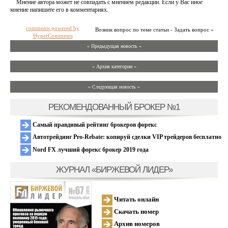
Мнение автора может не совпадать с мнением редакции. Если у Вас иное
мнение напишите его в комментариях.
comments powered by
Возник вопрос по теме статьи - Задать вопрос »
HyperComments
« Предыдущая новость «
» Архив категории «
» Следующая новость »
РЕКОМЕНДОВАННЫЙ БРОКЕР №1
Самый правдивый рейтинг брокеров форекс
Автотрейдинг Pro-Rebate: копируй сделки VIP трейдеров бесплатно
Nord FX лучший форекс брокер 2019 года
ЖУРНАЛ «БИРЖЕВОЙ ЛИДЕР»
Читать онлайн
Скачать номер
Архив номеров