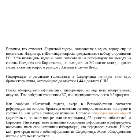
Впрочем, как отмечает «Биржевой лидер», голосование в одном городе еще не
показатель. Например, в Шотландии опросы предсказывают победу сторонников
ЕС. Хоть шотландцы недавно сами голосовали на референдуме по выходу из
состава Соединенного Королевства, но выходить из ЕС они не хотят, и грозят
снова поставить вопрос о разводе с Англией в случае Brexit.
Информация о результате голосования в Сандерленде потянула вниз курс
британского фунта, который упал до отметки 1,44 к доллару США.
Позже обнародовали официальную информацию из еще пяти избирательных
округов. Там победили сторонники ЕС, но с преимуществом всего 0,5 процента.
Как сообщал «Биржевой лидер», вчера в Великобритании состоялся
референдум, на котором британцы ответили на вопрос: оставаться ли стране в
составе ЕС или уйти в свободное плавание. Согласно
обнародованному опрос
у
(удивительно, но экзит-пол решили не проводить), 52 процента избирателей за
Евросоюз. Инвесторы тоже позитивно восприняли информацию о референдуме,
возможно, имея свои источники информации, что передалось рынкам. Но тут
как гром среди ясного неба информация из Сандерленда. Ждем обнародования
итогов с остальных округов.