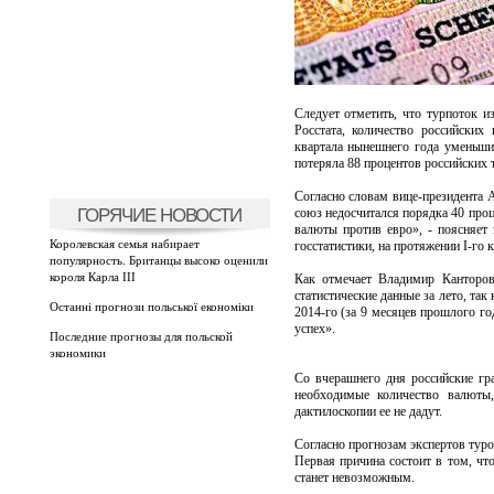
Следует отметить, что турпоток 
Росстата, количество российских
квартала нынешнего года уменьши
потеряла 88 процентов российских 
Согласно словам вице-президента
ГОРЯЧИЕ НОВОСТИ
союз недосчитался порядка 40 проц
валюты против евро», - поясняет
Королевская семья набирает
госстатистики, на протяжении I-го 
популярность. Британцы высоко оценили
короля Карла III
Как отмечает Владимир Канторов
статистические данные за лето, та
Останні прогнози польської економіки
2014-го (за 9 месяцев прошлого го
успех».
Последние прогнозы для польской
экономики
Со вчерашнего дня российские гр
необходимые количество валюты,
дактилоскопии ее не дадут.
Согласно прогнозам экспертов туро
Первая причина состоит в том, чт
станет невозможным.