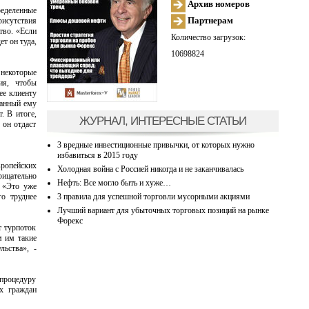
Архив номеров
ределенные
Партнерам
рисутствия
тво. «Если
Количество загрузок:
т он туда,
10698824
 некоторые
ия, чтобы
ее клиенту
данный ему
. В итоге,
ЖУРНАЛ, ИНТЕРЕСНЫЕ СТАТЬИ
 он отдаст
3 вредные инвестиционные привычки, от которых нужно
избавиться в 2015 году
ропейских
Холодная война с Россией никогда и не заканчивалась
рицательно
Нефть: Все могло быть и хуже…
. «Это уже
3 правила для успешной торговли мусорными акциями
о труднее
Лучший вариант для убыточных торговых позиций на рынке
Форекс
т турпоток
м им такие
льства», -
процедуру
их граждан