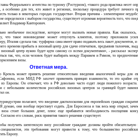
лавы Федерального агентства по туризму (Ростуризм), «такого рода практика несет оп
, а особенно для тех, кто живет в регионах, поскольку процедура требует личного п
 есть только в некоторых городах государства». Вторая причина - элементарное неудобс
не определился с выбором государства, существует огромная вероятность того, что поеде
бавляет Владимир Канторович.
ьно необычное последствие, которое могут вызвать новые правила. Как оказалось,
му, что такое нововведение может отпугнуть клиентов, поэтому приложили усил
ру, Италия сделала так: турфирма сама имеет право подавать весь пакет документов, и 
него времени прибыть в визовый центр для сдачи отпечатков, предъявив талончик, вы
визовый центр нужно будет идти самому со всеми документами», - рассказал эксперт
ться так, что, если человек будет выбирать между Парижем и Римом, то предпочтение
формлением визы.
Ответная мера.
то Кремль может принять решение относительно введения аналогичной меры для ев
Сафонова, если МИД РФ захочет применить принцип взаимности, то это крайне от
е из Европы. Он отмечает, что в РФ довольно часто ездят люди пожилого возраста
и с небольшим количеством российских визовых центров за границей будет намног
ил он.
туриндустрии полагают, что введение дактилоскопии для европейских граждан сократи
«Я думаю, они вообще перестанут ездить. Для Евросоюза и так весь мир открыт, заче
 виза стоит больших денег, плюс еще прибавится необходимость посещения консу
Согласно его словам, риск принятия такого решения существует.
тобы получить шенгенскую визу российские граждане должны пройти обязательную 
специалистов, эти требования могут привести к тому, что большинство российск
тить Европу.