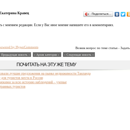
Екатерина Кравец
Поделиться…
ь с мнением редакции. Если у Вас иное мнение напишите его в комментариях.
powered by HyperComments
Возник вопрос по теме статьи - Задать
« Предыдущая новость «
» Архив категории «
» Следующая новость »
ПОЧИТАТЬ НА ЭТУ ЖЕ ТЕМУ
азвали лучшие предложения на рынке недвижимости Таиланда
для туристов места в России
аркими за всю историю наблюдений – ученые
транных туристов