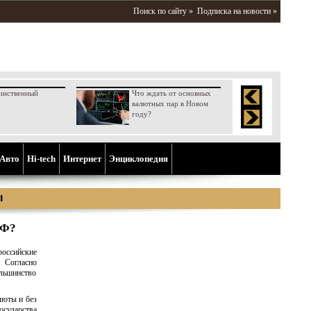
Поиск по сайту »
Подписка на новости »
инственный
Что ждать от основных
валютных пар в Новом
году?
Aвто
Hi-tech
Интернет
Энциклопедия
ы
РФ?
российские
 Согласно
ольшинство
люты и без
сударства