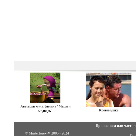
Аватарки мультфильма "Маша и
Кровинушка
медведь"
При полном или частич
© Masterforex-V 2005 - 2024
О с