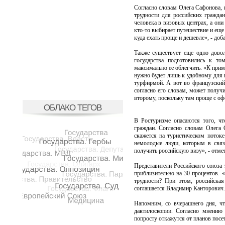
Согласно словам Олега Сафонова, г
трудности для российских граждан
человека в визовых центрах, а они
кто-то выбирает путешествие и еще 
куда ехать проще и дешевле», - до
Также существует еще одно довол
государства подготовились к то
максимально ее облегчить. «К приме
нужно будет лишь к удобному для 
турфирмой. А вот во французский 
согласно его словам, может получи
второму, поскольку там проще с о
ОБЛАКО ТЕГОВ
В Ростуризме опасаются того, ч
граждан. Согласно словам Олега 
скажется на туристическом поток
немолодые люди, которым в связ
получить российскую визу», - отмет
Представители Российского союза 
приблизительно на 30 процентов. 
трудности? При этом, российская
соглашается Владимир Канторович. 
Напомним, со вчерашнего дня, ч
дактилоскопии. Согласно мнению 
попросту откажутся от планов посе