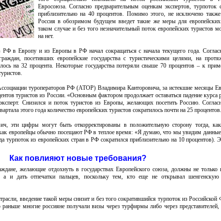
Евросоюза. Согласно предварительным оценкам экспертов, турпоток 
приблизительно на 40 процентов. Помимо этого, не исключено также
Россия в обозримом будущем введет такие же меры для европейских
таком случае и без того незначительный поток европейских туристов м
на нет.
из РФ в Европу и из Европы в РФ начал сокращаться с начала текущего года. Согла
 граждан, посетивших европейские государства с туристическими целями, на протя
лось на 32 процента. Некоторые государства потеряли свыше 70 процентов – к прим
туристов.
 Ассоциации туроператоров РФ (АТОР) Владимира Канторовича, за истекшие месяцы Е
ентов туристов из России. «Основным фактором продолжает оставаться падение курса 
 эксперт. Снизился и поток туристов из Европы, желающих посетить Россию. Согла
квартала этого года количество европейских туристов сократилось почти на 25 процентов
ич, эти цифры могут быть откорректированы в положительную сторону тогда, как
к как европейцы обычно посещают РФ в теплое время: «Я думаю, что мы увидим данные
да турпоток из европейских стран в РФ сократился приблизительно на 10 процентов). 
Как повлияют новые требования?
аждане, желающие отдохнуть в государствах Европейского союза, должны не только 
 а и дать отпечатки пальцев, поскольку тем, кто еще не открывал шенгенскую 
трасли, введение такой меры снизит и без того сократившийся турпоток из Российской 
о раньше многие россияне получали визы через турфирмы либо через представителей, 