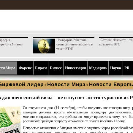
ардеры
Платформа Ethereum -
Сатоши Накамото - та
ируют в биткоин
стоит ли инвестировать в
создатель BTC
токен ETH?
сти Мира
Форекс
Биржи
Бизнес
Инвестиции
Медицина
Наука
PR
Биржевой лидер
Новости Мира
Новости Европ
»
»
для шенгенской визы – не отпугнет ли это туристов из 
Со вчерашнего дня (14 сентября), чтобы получить шенгенскую визу, 
граждане должны пройти обязательную процедуру дактилоскопии.
мнению специалистов, эти требования могут привести к тому, что б
российских граждан попросту откажутся от планов посетить Европу.
Непростые отношения с Западом вместе с падением курса российской ва
того отрицательно повлияли на поток российских туристов в го