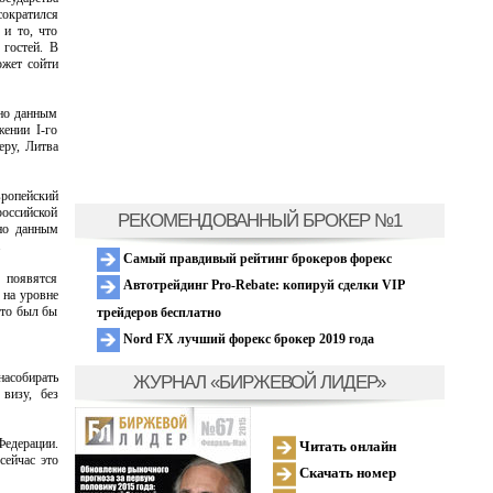
сократился
 и то, что
 гостей. В
ожет сойти
сно данным
жении I-го
еру, Литва
вропейский
российской
РЕКОМЕНДОВАННЫЙ БРОКЕР №1
сно данным
.
Самый правдивый рейтинг брокеров форекс
 появятся
Автотрейдинг Pro-Rebate: копируй сделки VIP
 на уровне
Это был бы
трейдеров бесплатно
Nord FX лучший форекс брокер 2019 года
насобирать
ЖУРНАЛ «БИРЖЕВОЙ ЛИДЕР»
визу, без
Федерации.
Читать онлайн
сейчас это
Скачать номер