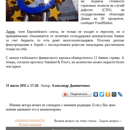
же подняла стоимость
страховых полисов на случай
дефолта (CDS) на
государственные облигации
Дании на 20 процентов,
сообщает FundMarket.
Дания
, член Европейского союза, не только не входит в еврозону, но и
принципиально отказывается от политики господдержки коммерческих банков
за счет бюджета, то есть денег налогоплательщиков. Поэтому датские
финучреждения в борьбе с последствиями рецессии вынуждены рассчитывать
только на себя.
С начала глобального финансового кризиса обанкротилось 11 банков страны. А
теперь, согласно прогнозу Standard & Poor's, их количество может вырасти более
чем вдвое.
31 июля 2011 г. 17:26
Автор:
Александр Дынниченко
Поделиться…
Мнение автора может не совпадать с мнением редакции. Если у Вас иное
мнение напишите его в комментариях.
comments powered by
Возник вопрос по теме статьи - Задать вопрос »
HyperComments