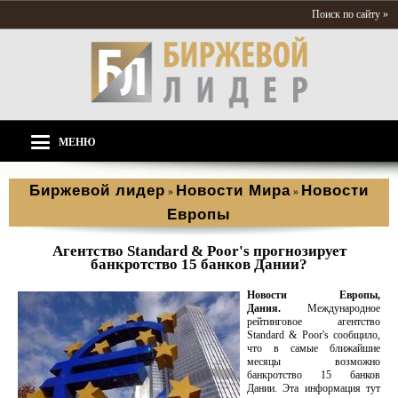
Поиск по сайту »
МЕНЮ
Биржевой лидер
Новости Мира
Новости
»
»
Европы
Агентство Standard & Poor's прогнозирует
банкротство 15 банков Дании?
Новости Европы,
Дания.
Международное
рейтинговое агентство
Standard & Poor's сообщило,
что в самые ближайшие
месяцы возможно
банкротство 15 банков
Дании. Эта информация тут