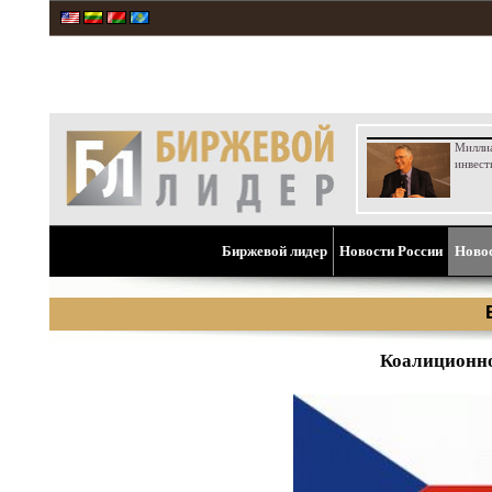
Милли
инвест
Биржевой лидер
Новости России
Ново
Коалиционно