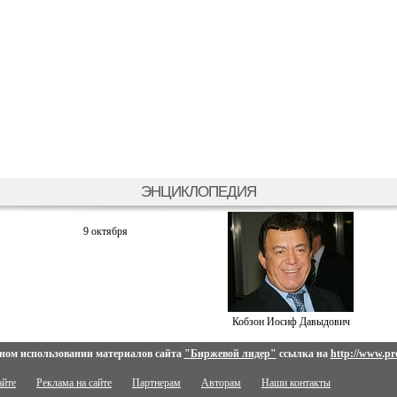
ЭНЦИКЛОПЕДИЯ
9 октября
Кобзон Иосиф Давыдович
ном использовании материалов сайта
"Биржевой лидер"
ссылка на
http://www.pro
айте
Реклама на сайте
Партнерам
Авторам
Наши контакты