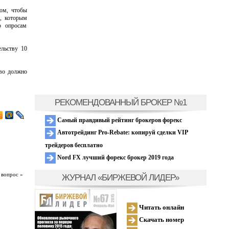
том, чтобы
, которым
о опросам
льству 10
тво должно
РЕКОМЕНДОВАННЫЙ БРОКЕР №1
Самый правдивый рейтинг брокеров форекс
Автотрейдинг Pro-Rebate: копируй сделки VIP
трейдеров бесплатно
Nord FX лучший форекс брокер 2019 года
 вопрос »
ЖУРНАЛ «БИРЖЕВОЙ ЛИДЕР»
Читать онлайн
Скачать номер