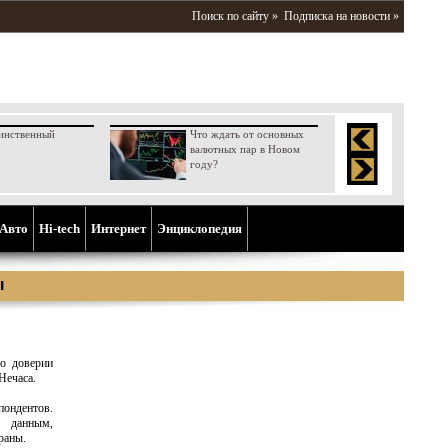
Поиск по сайту »
Подписка на новости »
инственный
Что ждать от основных
валютных пар в Новом
году?
Aвто
Hi-tech
Интернет
Энциклопедия
ы
о доверии
Нечаса.
пондентов.
о данным,
раны.