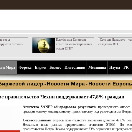
ардеры
Платформа Ethereum -
Сатоши Накамото - та
ируют в биткоин
стоит ли инвестировать в
создатель BTC
токен ETH?
сти Мира
Форекс
Биржи
Бизнес
Инвестиции
Медицина
Наука
PR
Биржевой лидер
Новости Мира
Новости Европ
»
»
е правительство Чехии поддерживает 47,8% граждан
Агентство SANEP обнародовало результаты
проведенного опроса 
граждан новому коалиционному правительству под руководством Петра 
Согласно данным опроса
правительству выразили доверие 47,8% рес
Несколько иные данные предоставило агентство STEM. По ег
правительство Петра Нечаса поддерживают 53% опрошенных граждан ст