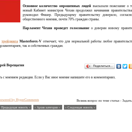
Основное количество опрошенных людей
высказали пожелание о 
новый Кабинет министров Чехии продолжил начинания правительства
руководил Фишер. Предыдущему правительству доверяло, согласн
общественного мнения, почти 70% граждан страны.
Парламент Чехии проведет голосование
о доверии новому правите
и
трейдинга
Masterforex-V
отмечает, что для нормальной работы любое правительс
арламентариев, так и собственных граждан.
рей Верещагин
Поделиться…
ь с мнением редакции. Если у Вас иное мнение напишите его в комментариях.
powered by HyperComments
Возник вопрос по теме статьи - Задать
« Предыдущая новость «
» Архив категории «
» Следующая новость »