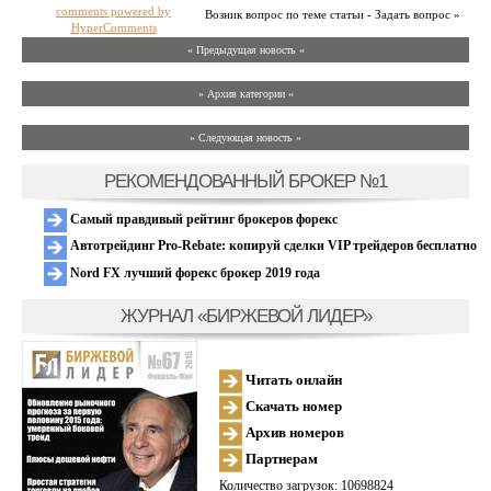
comments powered by
Возник вопрос по теме статьи - Задать вопрос »
HyperComments
« Предыдущая новость «
» Архив категории «
» Следующая новость »
РЕКОМЕНДОВАННЫЙ БРОКЕР №1
Самый правдивый рейтинг брокеров форекс
Автотрейдинг Pro-Rebate: копируй сделки VIP трейдеров бесплатно
Nord FX лучший форекс брокер 2019 года
ЖУРНАЛ «БИРЖЕВОЙ ЛИДЕР»
Читать онлайн
Скачать номер
Архив номеров
Партнерам
Количество загрузок: 10698824