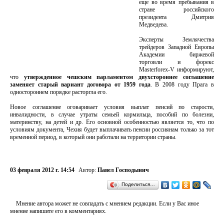
еще во время пребывания в
стране российского
президента Дмитрия
Медведева.
Эксперты Землячества
трейдеров Западной Европы
Академии биржевой
торговли и форекс
Masterforex-V информируют,
что
утвержденное чешским парламентом двухстороннее соглашение
заменяет старый вариант договора от 1959 года
. В 2008 году Прага в
одностороннем порядке расторгла его.
Новое соглашение оговаривает условия выплат пенсий по старости,
инвалидности, в случае утраты семьей кормильца, пособий по болезни,
материнству, на детей и др. Его основной особенностью является то, что по
условиям документа, Чехия будет выплачивать пенсии россиянам только за тот
временной период, в который они работали на территории страны.
03 февраля 2012 г. 14:54
Автор:
Павел Господынич
Поделиться…
Мнение автора может не совпадать с мнением редакции. Если у Вас иное
мнение напишите его в комментариях.