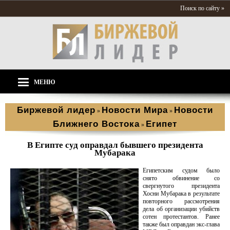
Поиск по сайту »
МЕНЮ
Биржевой лидер
Новости Мира
Новости
»
»
Ближнего Востока
Египет
»
В Египте суд оправдал бывшего президента
Мубарака
Египетским судом было
снято обвинение со
свергнутого президента
Хосни Мубарака в результате
повторного рассмотрения
дела об организации убийств
сотен протестантов. Ранее
также был оправдан экс-глава