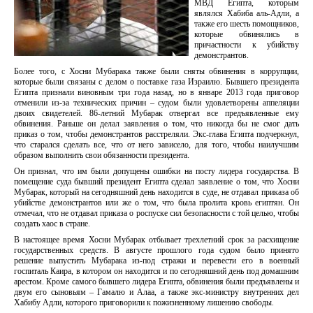
МВД Египта, которым
являлся Хабиба аль-Адли, а
также его шесть помощников,
которые обвинялись в
причастности к убийству
демонстрантов.
Более того, с Хосни Мубарака также были сняты обвинения в коррупции,
которые были связаны с делом о поставке газа Израилю. Бывшего президента
Египта признали виновным три года назад, но в январе 2013 года приговор
отменили из-за технических причин – судом были удовлетворены аппеляции
двоих свидетелей. 86-летний Мубарак отвергал все предъявленные ему
обвинения. Раньше он делал заявления о том, что никогда бы не смог дать
приказ о том, чтобы демонстрантов расстреляли. Экс-глава Египта подчеркнул,
что старался сделать все, что от него зависело, для того, чтобы наилучшим
образом выполнить свои обязанности президента.
Он признал, что им были допущены ошибки на посту лидера государства. В
помещение суда бывший президент Египта сделал заявление о том, что Хосни
Мубарак, который на сегодняшний день находится в суде, не отдавал приказа об
убийстве демонстрантов или же о том, что была пролита кровь египтян. Он
отмечал, что не отдавал приказа о роспуске сил безопасности с той целью, чтобы
создать хаос в стране.
В настоящее время Хосни Мубарак отбывает трехлетний срок за расхищение
государственных средств. В августе прошлого года судом было принято
решение выпустить Мубарака из-под стражи и перевести его в военный
госпиталь Каира, в котором он находится и по сегодняшний день под домашним
арестом. Кроме самого бывшего лидера Египта, обвинения были предъявлены и
двум его сыновьям – Гамалю и Алаа, а также экс-министру внутренних дел
Хабибу Адли, которого приговорили к пожизненному лишению свободы.