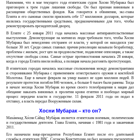
Напомним, что в мае текущего года египетским судом Хосни Мубарака был
приговорен к трем годам лишения свободы. Он был признан виновным в
расхищении общественных фондов. Как говорится в обвинении, экс-глава
Египта и его сыновья смогли присвоить себе 17 миллионов долларов, которые
являлись государственными средствами, предназначенными для того, чтобы
реконструировать президентский дворец.
В Египте с 25 января 2011 года начались массовые антиправительственные
выступления. Демонструющие на митингах люди требовали того, чтобы Хосни
Мубарака был немедленно отстранен от власти, у которой он находился уже
больше 30 лет. Среди самых главных причин революции называли безработицу,
проблемы с жильем, рост цен на продовольствие, подавление оппозиции, а также
отсутствие свободы слова. Самые острые противостояния начались 28 января,
когда в города Египта ввели войска, а полиция начала разгонять протестующих.
В египетских городах начались массовые столкновения между демонстрантами
и сторонниками Мубарака с применением огнестрельного оружия и коктейлей
Молотова. Еще в начале февраля на улицу вышел не один миллион людей. В
результате протестов погибли 846 человек, а больше 6 тысяч были ранены. Тогда
в начале месяца Хосни Мубарак во время своего телеобращения к нации дал
обещание наказать виновных в пролитии крови египтян и пообещал мирный
процесс передачи власти в государстве. 11 февраля 2011 года он подал в
отставку, а власть передал Вооруженным силам.
Хосни Мубарак – кто он?
Маха́ммад Хо́сни Са́йид Муба́рак является египетским военным, политическим
и государственным деятелем. Глава Египта, начиная с 1981 года и заканчивая
2011.
Его назначили вице-президентов Республики Египет после его длительной
службы в египетских ВВС. Согласно Конституции он был назначен президентом