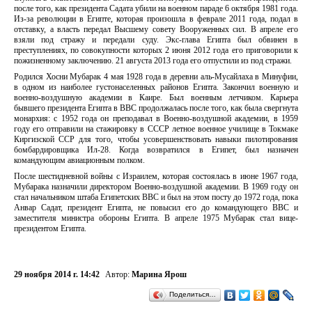
после того, как президента Садата убили на военном параде 6 октября 1981 года.
Из-за революции в Египте, которая произошла в феврале 2011 года, подал в
отставку, а власть передал Высшему совету Вооруженных сил. В апреле его
взяли под стражу и передали суду. Экс-глава Египта был обвинен в
преступлениях, по совокупности которых 2 июня 2012 года его приговорили к
пожизненному заключению. 21 августа 2013 года его отпустили из под стражи.
Родился Хосни Мубарак 4 мая 1928 года в деревни аль-Мусайлаха в Минуфии,
в одном из наиболее густонаселенных районов Египта. Закончил военную и
военно-воздушную академии в Каире. Был военным летчиком. Карьера
бывшего президента Египта в ВВС продолжалась после того, как была свергнута
монархия: с 1952 года он преподавал в Военно-воздушной академии, в 1959
году его отправили на стажировку в СССР летное военное училище в Токмаке
Киргизской ССР для того, чтобы усовершенствовать навыки пилотирования
бомбардировщика Ил-28. Когда возвратился в Египет, был назначен
командующим авиационным полком.
После шестидневной войны с Израилем, которая состоялась в июне 1967 года,
Мубарака назначили директором Военно-воздушной академии. В 1969 году он
стал начальником штаба Египетских ВВС и был на этом посту до 1972 года, пока
Анвар Садат, президент Египта, не повысил его до командующего ВВС и
заместителя министра обороны Египта. В апреле 1975 Мубарак стал вице-
президентом Египта.
29 ноября 2014 г. 14:42
Автор:
Марина Ярош
Поделиться…