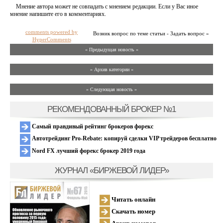
Мнение автора может не совпадать с мнением редакции. Если у Вас иное
мнение напишите его в комментариях.
comments powered by
Возник вопрос по теме статьи - Задать вопрос »
HyperComments
« Предыдущая новость «
» Архив категории «
» Следующая новость »
РЕКОМЕНДОВАННЫЙ БРОКЕР №1
Самый правдивый рейтинг брокеров форекс
Автотрейдинг Pro-Rebate: копируй сделки VIP трейдеров бесплатно
Nord FX лучший форекс брокер 2019 года
ЖУРНАЛ «БИРЖЕВОЙ ЛИДЕР»
Читать онлайн
Скачать номер