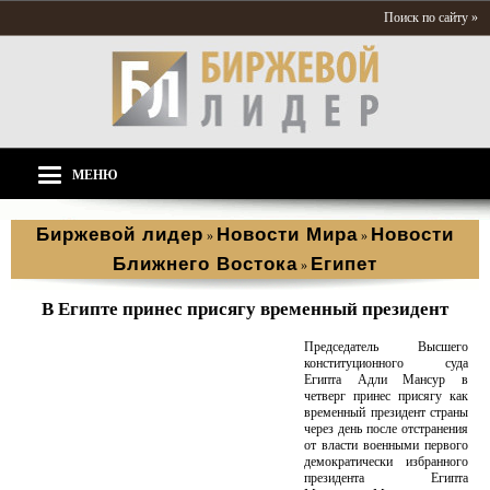
Поиск по сайту »
МЕНЮ
Биржевой лидер
Новости Мира
Новости
»
»
Ближнего Востока
Египет
»
В Египте принес присягу временный президент
Председатель Высшего
конституционного суда
Египта Адли Мансур в
четверг принес присягу как
временный президент страны
через день после отстранения
от власти военными первого
демократически избранного
президента Египта