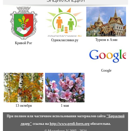
ЭНЦИКЛОПЕДИЯ
Туризм в Азии
Одноклассники.ру
Кривой Рог
Google
13 октября
1 мая
При полном или частичном использовании материалов сайта
"Биржевой
лидер"
ссылка на
http://www.profi-forex.org
обязательна.