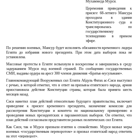
Мухаммеда Мурси.
Церемония приведения к
присяге 68-летнего Мансура
проходила в здании
Конституционного суда и
транслировалась по
государственному
телевидению в прямом
эфире.
По решению военных, Мансур будет исполнять обязанности временного лидера
Египта до избрания нового президента. При этом дата выборов пока не
установлена.
Массовые протесты в Египте вспыхнули в воскресенье и завершились в среду
задержанием Мурси под военной стражей. По сообщению государственных
СМИ, выданы ордера на арест 300 членов движения «Братья-мусульмане».
Главнокомандующий Вооруженных сил Египта Абдуль Фатах ас-Сиси выступил
с речью, в которой отметил, что в ответ на призывы египетского народа, армия
приостановила действие Конституции страны, которая была принята шесть
месяцев назад.
Сиси наметил план действий относительно будущего правительства, включает
приведение к присяге временного президента, назначение комиссии для
рассмотрения Конституции и комитета по национальному примирению и
проведения новых президентских и парламентских выборов. Он отметил, что
план действий согласовали представители разных политических сил Египта.
Как Сиси, так и Мурси призвали египтян к спокойствию. Мурси назвал меры
военных «государственным переворотом» и призвал египетский народ ответить
на этот «переворот».