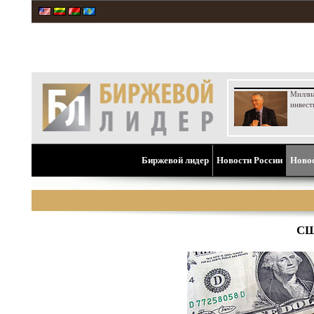
Милли
инвест
Биржевой лидер
Новости России
Ново
СШ