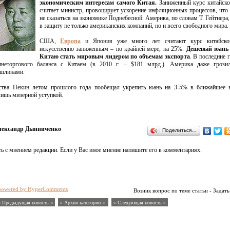
экономическим интересам самого Китая.
Заниженный курс китайско
считает министр, провоцирует ускорение инфляционных процессов, что
не сказаться на экономике Поднебесной. Америка, по словам Т. Гейтнера,
в защиту не только американских компаний, но и всего свободного мира.
США,
Европа
и Япония уже много лет считают курс китайско
искусственно заниженным – по крайней мере, на 25%.
Дешевый юань
Китаю стать мировым лидером по объемам экспорта
. В последние
неторгового баланса с Китаем (в 2010 г. – $181 млрд.). Америка даже грози
шлинами.
ства Пекин летом прошлого года пообещал укрепить юань на 3-5% в ближайшее 
лишь мизерной уступкой.
ександр Дынниченко
Поделиться…
ь с мнением редакции. Если у Вас иное мнение напишите его в комментариях.
powered by HyperComments
Возник вопрос по теме статьи - Задать
« Предыдущая новость «
» Архив категории «
» Следующая новость »