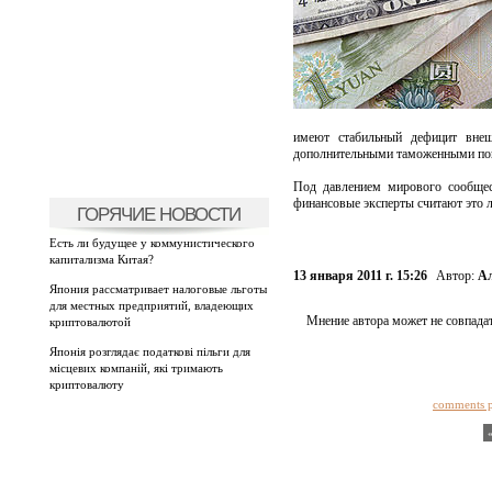
имеют стабильный дефицит внеш
дополнительными таможенными по
Под давлением мирового сообще
финансовые эксперты считают это 
ГОРЯЧИЕ НОВОСТИ
Есть ли будущее у коммунистического
капитализма Китая?
13 января 2011 г. 15:26
Автор:
Ал
Япония рассматривает налоговые льготы
для местных предприятий, владеющих
Мнение автора может не совпадат
криптовалютой
Японія розглядає податкові пільги для
місцевих компаній, які тримають
криптовалюту
comments 