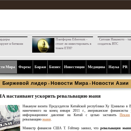
ардеры
Платформа Ethereum -
Сатоши Накамото - та
ируют в биткоин
стоит ли инвестировать в
создатель BTC
токен ETH?
сти Мира
Форекс
Биржи
Бизнес
Инвестиции
Медицина
Наука
PR
Биржевой лидер
Новости Мира
Новости Азии
»
»
А настаивают ускорить ревальвацию юаня
Накануне визита Председателя Китайской республики Ху Цзиньтао в 
намеченного на конец января 2011 г., американские финансисты 
информационное давление на Китай с целью заставить
Пекин
ревальвацию
юаня
.
Министр финансов США Т. Гейтнер заявил, что
ревальвация юаня