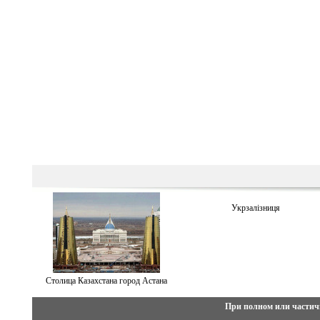
Укрзалiзниця
Столица Казахстана город Астана
При полном или частич