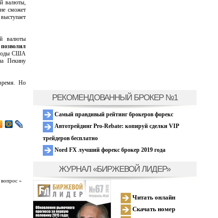
й валюты,
 не сможет
 выступает
й валюты
 позволил
 годы США
ла Пекину
время. Но
РЕКОМЕНДОВАННЫЙ БРОКЕР №1
Самый правдивый рейтинг брокеров форекс
Автотрейдинг Pro-Rebate: копируй сделки VIP
трейдеров бесплатно
Nord FX лучший форекс брокер 2019 года
ЖУРНАЛ «БИРЖЕВОЙ ЛИДЕР»
 вопрос »
Читать онлайн
Скачать номер