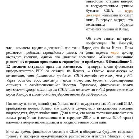
инвесторы потеряют интерес
к государственным ценным
бумагам США, и
курс
доллара
неизменно поползет
вниз. В первую очередь это
негативным образом
отразится именно на Китае.
Об этом заявил на пресс-
конференции Ли Даокуэй,
член комитета кредитно-денежной политики Народного банка Китая. Пока
решаются проблемы европейского рынка, на фоне падения
евро
, доллар
выглядит крепким, однако это явление временное.
«Сейчас внимание
рыночных игроков приковано к европейским проблемам. В ближайшие 6-
12 месяцев ситуация вряд ли изменится,
- цитирует слова финансиста
информагентство РБК со ссылкой на Reuters. –
Однако невозможно не
осознавать, что финансовые проблемы США гораздо серьезнее, чем у ЕС.
Через один-два года максимум, после того, как будет стабилизирована
ситуация с государственными долгами Евросоюза, финансовые рынки
переключат фокус внимания на США, что повлечет за собой резкое снижение
курса доллара и стоимости государственного долга Америки».
Поскольку на сегодняшний день больше всего государственных облигаций США
принадлежит именно Китаю, его ущерб в случае, если высказанные опасения
подтвердятся, будет наибольшим. Дело в том, что около трети золотовалютного
запаса республики (составившего в середине 2010 г. в целом $2,64 трлн.)
вложено в американские доллары и государственные облигации.
В то же время, финансовое состояние США в обозримом будущем вызывает
тревогу у экспертов международного рейтингового агентства Moody's, о чем