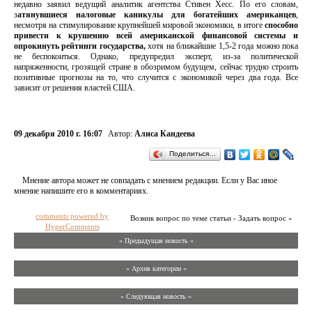
недавно заявил ведущий аналитик агентства Стивен Хесс. По его словам,
з
атянувшиеся налоговые каникулы для богатейших американцев
,
несмотря на стимулирование крупнейшей мировой экономики, в итоге
способно
привести к крушению всей американской финансовой системы и
опрокинуть рейтинги государства,
хотя на ближайшие 1,5-2 года можно пока
не беспокоиться. Однако, предупредил эксперт, из-за политической
напряженности, грозящей стране в обозримом будущем, сейчас трудно строить
позитивные прогнозы на то, что случится с экономикой через два года. Все
зависит от решения властей США.
09 декабря 2010 г. 16:07
Автор:
Алиса Кандеева
Поделиться…
Мнение автора может не совпадать с мнением редакции. Если у Вас иное
мнение напишите его в комментариях.
comments powered by
Возник вопрос по теме статьи - Задать вопрос »
HyperComments
« Предыдущая новость «
» Архив категории «
» Следующая новость »