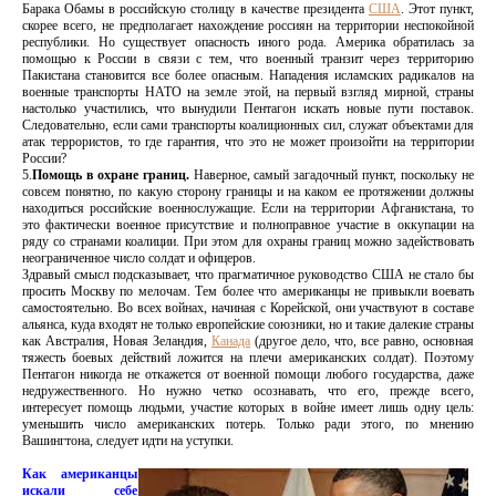
Барака Обамы в российскую столицу в качестве президента
США
. Этот пункт,
скорее всего, не предполагает нахождение россиян на территории неспокойной
республики. Но существует опасность иного рода. Америка обратилась за
помощью к России в связи с тем, что военный транзит через территорию
Пакистана становится все более опасным. Нападения исламских радикалов на
военные транспорты НАТО на земле этой, на первый взгляд мирной, страны
настолько участились, что вынудили Пентагон искать новые пути поставок.
Следовательно, если сами транспорты коалиционных сил, служат объектами для
атак террористов, то где гарантия, что это не может произойти на территории
России?
5.
Помощь в охране границ.
Наверное, самый загадочный пункт, поскольку не
совсем понятно, по какую сторону границы и на каком ее протяжении должны
находиться российские военнослужащие. Если на территории Афганистана, то
это фактически военное присутствие и полноправное участие в оккупации на
ряду со странами коалиции. При этом для охраны границ можно задействовать
неограниченное число солдат и офицеров.
Здравый смысл подсказывает, что прагматичное руководство США не стало бы
просить Москву по мелочам. Тем более что американцы не привыкли воевать
самостоятельно. Во всех войнах, начиная с Корейской, они участвуют в составе
альянса, куда входят не только европейские союзники, но и такие далекие страны
как Австралия, Новая Зеландия,
Канада
(другое дело, что, все равно, основная
тяжесть боевых действий ложится на плечи американских солдат). Поэтому
Пентагон никогда не откажется от военной помощи любого государства, даже
недружественного. Но нужно четко осознавать, что его, прежде всего,
интересует помощь людьми, участие которых в войне имеет лишь одну цель:
уменьшить число американских потерь. Только ради этого, по мнению
Вашингтона, следует идти на уступки.
Как американцы
искали себе