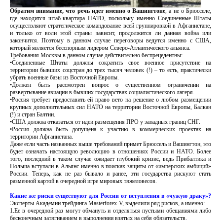
Обратим внимание, что речь идет именно о Вашингтоне
, а не о Брюсселе,
где находится штаб-квартира НАТО, поскольку именно Соединенные Штаты
осуществляют стратегическое командование всей группировкой в Афганистане,
и только от воли этой страны зависит, продолжится ли данная война или
закончится. Поэтому в данном случае переговоры ведутся именно с США,
который является бесспорным лидером Северо-Атлантического альянса.
Требования Москвы в данном случае действительно беспрецедентны:
•Соединенные Штаты должны сократить свое военное присутствие на
территории бывших соцстран до трех тысяч человек (!) – то есть, практически
убрать военные базы из Восточной Европы.
•Должен быть рассмотрен вопрос о существенном ограничении на
развертывание авиации в бывших государствах социалистического лагеря.
•Россия требует предоставить ей право вето на решение о любом размещении
крупных дополнительных сил НАТО на территории Восточной Европы, Балкан
(!) и стран Балтии.
•США должна отказаться от идеи размещения ПРО у западных границ СНГ.
•Россия должна быть допущена к участию в коммерческих проектах на
территории Афганистана.
Даже если часть названных выше требований примет Брюссель и Вашингтон, это
будет означать настоящую революцию в отношениях России и НАТО. Более
того, последний в таком случае ожидает глубокий кризис, ведь Прибалтика и
Польша вступали в Альянс именно в поисках защиты от «имперских амбиций»
России. Теперь, как не раз бывало и ранее, эти государства рискуют стать
разменной картой в очередной игре мировых тяжеловесов.
Какие же риски существуют для России от вступления в «чужую драку»?
Эксперты Академии трейдинга Masterforex-V, выделили ряд рисков, а именно:
1.Ее в очередной раз могут обмануть и отделяться пустыми обещаниями либо
бесконечным затягиванием в выполнении взятых на себя обязательств.