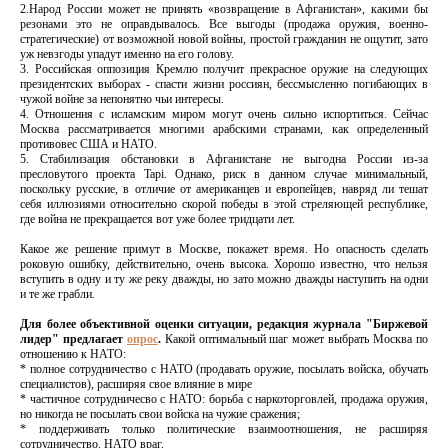
2.Народ России может не принять «возвращение в Афганистан», какими бы
резонами это не оправдывалось. Все выгоды (продажа оружия, военно-
стратегические) от возможной новой войны, простой гражданин не ощутит, зато
уж невзгоды упадут именно на его голову.
3. Российская оппозиция Кремлю получит прекрасное оружие на следующих
президентских выборах - спасти жизни россиян, бессмысленно погибающих в
чужой войне за непонятно чьи интересы.
4. Отношения с исламским миром могут очень сильно испортиться. Сейчас
Москва рассматривается многими арабскими странами, как определенный
противовес США и НАТО.
5. Стабилизация обстановки в Афганистане не выгодна России из-за
пресловутого проекта Tapi. Однако, риск в данном случае минимальный,
поскольку русские, в отличие от американцев и европейцев, навряд ли тешат
себя иллюзиями относительно скорой победы в этой стреляющей республике,
где война не прекращается вот уже более тридцати лет.
Какое же решение примут в Москве, покажет время. Но опасность сделать
роковую ошибку, действительно, очень высока. Хорошо известно, что нельзя
вступить в одну и ту же реку дважды, но зато можно дважды наступить на одни
и те же грабли.
Для более объективной оценки ситуации, редакция журнала "Биржевой
лидер" предлагает
опрос
.
Какой оптимальный шаг может выбрать Москва по
отношению к НАТО:
* полное сотрудничество с НАТО (продавать оружие, посылать войска, обучать
специалистов), расширяя свое влияние в мире
* частичное сотрудничесво с НАТО: борьба с наркоторговлей, продажа оружия,
но никогда не посылать свои войска на чужие сражения;
* поддерживать только политические взаимоотношения, не расширяя
сотрудничество. НАТО враг.