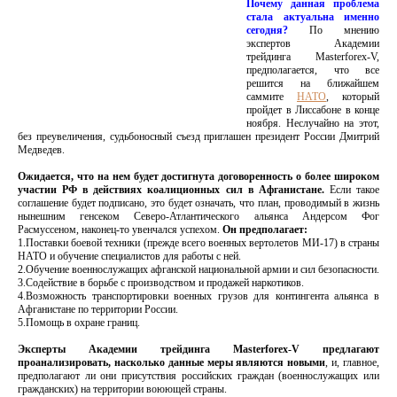
Почему данная проблема
стала актуальна именно
сегодня?
По мнению
экспертов Академии
трейдинга Masterforex-V,
предполагается, что все
решится на ближайшем
саммите
НАТО
, который
пройдет в Лиссабоне в конце
ноября. Неслучайно на этот,
без преувеличения, судьбоносный съезд приглашен президент России Дмитрий
Медведев.
Ожидается, что на нем будет достигнута договоренность о более широком
участии РФ в действиях коалиционных сил в Афганистане.
Если такое
соглашение будет подписано, это будет означать, что план, проводимый в жизнь
нынешним генсеком Северо-Атлантического альянса Андерсом Фог
Расмуссеном, наконец-то увенчался успехом.
Он предполагает:
1.Поставки боевой техники (прежде всего военных вертолетов МИ-17) в страны
НАТО и обучение специалистов для работы с ней.
2.Обучение военнослужащих афганской национальной армии и сил безопасности.
3.Содействие в борьбе с производством и продажей наркотиков.
4.Возможность транспортировки военных грузов для контингента альянса в
Афганистане по территории России.
5.Помощь в охране границ.
Эксперты Академии трейдинга Masterforex-V предлагают
проанализировать, насколько данные меры являются новыми
, и, главное,
предполагают ли они присутствия российских граждан (военнослужащих или
гражданских) на территории воюющей страны.