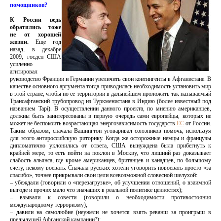
помощников?
К России ведь
обратились тоже
не от хорошей
жизни.
Еще год
назад, в декабре
2009, госдеп США
усиленно
агитировал
руководство Франции и Германии увеличить свои контингенты в Афганистане. В
качестве основного аргумента тогда приводилась необходимость установить мир
в этой стране, чтобы по ее территории в дальнейшем проложить так называемый
Трансафганский трубопровод из Туркменистана в Индию (более известный под
названием Tapi). В осуществлении данного проекта, по мнению американцев,
должны быть заинтересованы в первую очередь сами европейцы, которых не
может не беспокоить возрастающая энергозависимость государств
ЕС
от России.
Таким образом, сначала Вашингтон уговаривал союзников помочь, используя
для этого антироссийскую риторику. Когда же осторожные немцы и французы
дипломатично уклонились от ответа, США вынуждена была прибегнуть к
крайней мере, то есть пойти на поклон в Москву, что лишний раз доказывает
слабость альянса, где кроме американцев, британцев и канадцев, по большому
счету, некому воевать. Сначала русских хотели уговорить повоевать просто «за
спасибо», точнее прикрывали свои цели всевозможной словесной шелухой:
– убеждали (говорили о «перезагрузке», об улучшении отношений, о взаимной
выгоде и прочих мало что значащих в реальной политике ценностях);
– взывали к совести (говорили о необходимости противостояния
международному терроризму);
– давили на самолюбие (неужели не хочется взять реванш за проигрыш в
предыдущей Афганской кампании?);