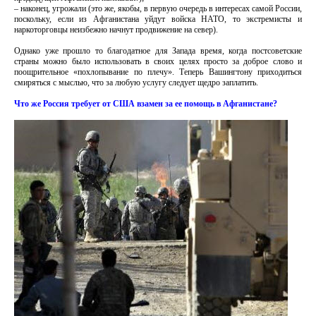
– наконец, угрожали (это же, якобы, в первую очередь в интересах самой России,
поскольку, если из Афганистана уйдут войска НАТО, то экстремисты и
наркоторговцы неизбежно начнут продвижение на север).
Однако уже прошло то благодатное для Запада время, когда постсоветские
страны можно было использовать в своих целях просто за доброе слово и
поощрительное «похлопывание по плечу». Теперь Вашингтону приходиться
смиряться с мыслью, что за любую услугу следует щедро заплатить.
Что же Россия требует от США взамен за ее помощь в Афганистане?