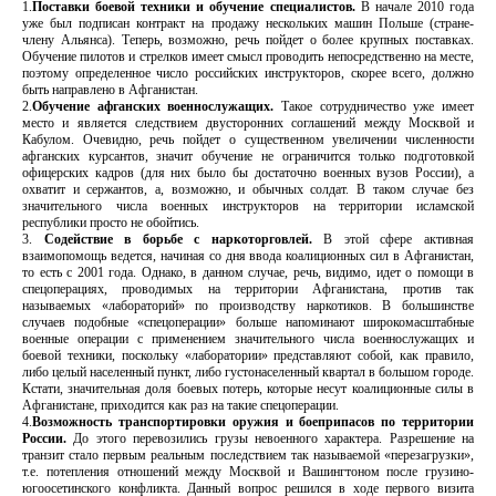
1.
Поставки боевой техники и обучение специалистов.
В начале 2010 года
уже был подписан контракт на продажу нескольких машин Польше (стране-
члену Альянса). Теперь, возможно, речь пойдет о более крупных поставках.
Обучение пилотов и стрелков имеет смысл проводить непосредственно на месте,
поэтому определенное число российских инструкторов, скорее всего, должно
быть направлено в Афганистан.
2.
Обучение афганских военнослужащих.
Такое сотрудничество уже имеет
место и является следствием двусторонних соглашений между Москвой и
Кабулом. Очевидно, речь пойдет о существенном увеличении численности
афганских курсантов, значит обучение не ограничится только подготовкой
офицерских кадров (для них было бы достаточно военных вузов России), а
охватит и сержантов, а, возможно, и обычных солдат. В таком случае без
значительного числа военных инструкторов на территории исламской
республики просто не обойтись.
3.
Содействие в борьбе с наркоторговлей.
В этой сфере активная
взаимопомощь ведется, начиная со дня ввода коалиционных сил в Афганистан,
то есть с 2001 года. Однако, в данном случае, речь, видимо, идет о помощи в
спецоперациях, проводимых на территории Афганистана, против так
называемых «лабораторий» по производству наркотиков. В большинстве
случаев подобные «спецоперации» больше напоминают широкомасштабные
военные операции с применением значительного числа военнослужащих и
боевой техники, поскольку «лаборатории» представляют собой, как правило,
либо целый населенный пункт, либо густонаселенный квартал в большом городе.
Кстати, значительная доля боевых потерь, которые несут коалиционные силы в
Афганистане, приходится как раз на такие спецоперации.
4.
Возможность транспортировки оружия и боеприпасов по территории
России.
До этого перевозились грузы невоенного характера. Разрешение на
транзит стало первым реальным последствием так называемой «перезагрузки»,
т.е. потепления отношений между Москвой и Вашингтоном после грузино-
югоосетинского конфликта. Данный вопрос решился в ходе первого визита