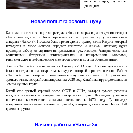
показали кадры, сделанные
луноходом.
Новая попытка освоить Луну.
Как стало известно экспертами раздела «Новости мира» издания для инвесторов
«Биржевой лидер», «Юйту» приземлился на Луну на борту космического
аппарата «Чанъэ-3». Посадка была произведена в кратер Залив Радуги, который
находится в Море Дождей, передает агентство «Синьхуа». Луноход будет
проводить работу на спутнике на протяжение трех месяцев. Аппарат оснастили
солнечными батареями, навигационными и панорамными камерами,
рентгеновским и инфракрасным спектрометрами и другим оборудованием.
Запуск «Чанъэ-3» с Земли состоялся 1 декабря 2013 года. Название для аппарата
было определено на открытом конкурсе, который прошел осенью. Работа
«Чанъэ-3» станет вторым этапом китайской лунной программы. На протяжение
третьего этапа, который запланирован на 2020 год, Китай планирует доставить на
Землю лунный грунт.
Китай стал третьей страной после СССР и США, которая сумела успешно
посадить космический аппарат на поверхность Луны. Последнее успешное
прилунение космического аппарата состоялось в 1976 году. Ту посадку
совершила космическая станция «Луна-24», которая доставила на Землю 170
граммов грунта.
Начало работы «Чанъэ-3».