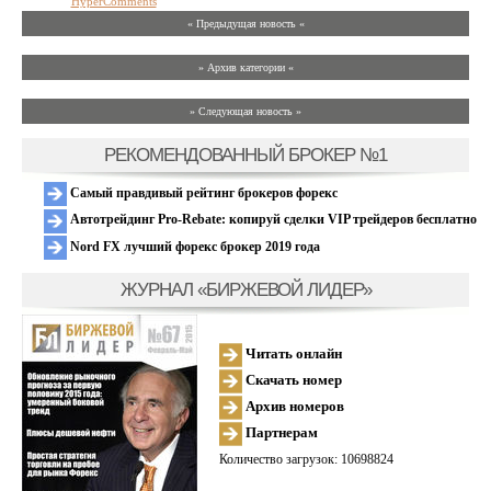
HyperComments
« Предыдущая новость «
» Архив категории «
» Следующая новость »
РЕКОМЕНДОВАННЫЙ БРОКЕР №1
Самый правдивый рейтинг брокеров форекс
Автотрейдинг Pro-Rebate: копируй сделки VIP трейдеров бесплатно
Nord FX лучший форекс брокер 2019 года
ЖУРНАЛ «БИРЖЕВОЙ ЛИДЕР»
Читать онлайн
Скачать номер
Архив номеров
Партнерам
Количество загрузок: 10698824