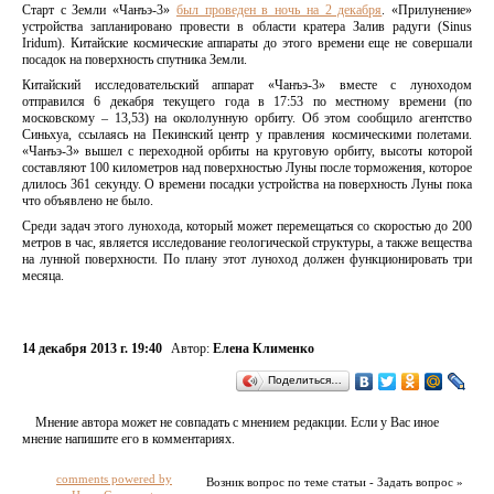
Старт с Земли «Чанъэ-3»
был проведен в ночь на 2 декабря
. «Прилунение»
устройства запланировано провести в области кратера Залив радуги (Sinus
Iridum). Китайские космические аппараты до этого времени еще не совершали
посадок на поверхность спутника Земли.
Китайский исследовательский аппарат «Чанъэ-3» вместе с луноходом
отправился 6 декабря текущего года в 17:53 по местному времени (по
московскому – 13,53) на окололунную орбиту. Об этом сообщило агентство
Синьхуа, ссылаясь на Пекинский центр у правления космическими полетами.
«Чанъэ-3» вышел с переходной орбиты на круговую орбиту, высоты которой
составляют 100 километров над поверхностью Луны после торможения, которое
длилось 361 секунду. О времени посадки устройства на поверхность Луны пока
что объявлено не было.
Среди задач этого лунохода, который может перемещаться со скоростью до 200
метров в час, является исследование геологической структуры, а также вещества
на лунной поверхности. По плану этот луноход должен функционировать три
месяца.
14 декабря 2013 г. 19:40
Автор:
Елена Клименко
Поделиться…
Мнение автора может не совпадать с мнением редакции. Если у Вас иное
мнение напишите его в комментариях.
comments powered by
Возник вопрос по теме статьи - Задать вопрос »