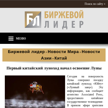
Поиск по сайту »
МЕНЮ
Биржевой лидер
Новости Мира
Новости
»
»
Азии
Китай
»
Первый китайский луноход начал освоение Луны
Сегодня на поверхность
Луны совершил посадку
китайский луноход «Юйту»
(«Лунный заяц»). Эту
информацию, как сообщает
агентство Associated Press,
предоставило китайское
государственное телевидение.
В прямом эфире зрителям