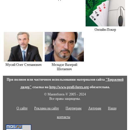
Онлайн-Покер
Мусий Олег Степанович
Меладзе Валерий
Шотаевич
При полном или частичном использовании материалов сайта
"Биржевой
лидер"
ссылка на
http://www.profi-forex.org
обязательна.
© Masterforex-V 2005 - 2024
Все права защищены.
О сайте
Реклама на сайте
Партнерам
Авторам
Наши
контакты