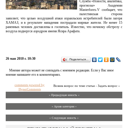
Служба «Новости, аналитика,
прогнозы» Академии
Masterforex-V сообщает, что
палестинская сторона
заявляет, что целью воздушной атаки израильских истребителей были лагеря
ХАМАЗ, и в результате нападения пострадали мирные жители. Не менее 15
раненных человек доставлены в госпиталь. Известно, что ночному обстрелу с
воздуха подвергся аэродром имени Ясира Арафата.
26 мая 2010 г. 10:30
Поделиться…
Мнение автора может не совпадать с мнением редакции. Если у Вас иное
мнение напишите его в комментариях.
comments powered by
Возник вопрос по теме статьи - Задать вопрос »
HyperComments
« Предыдущая новость «
» Архив категории «
» Следующая новость »