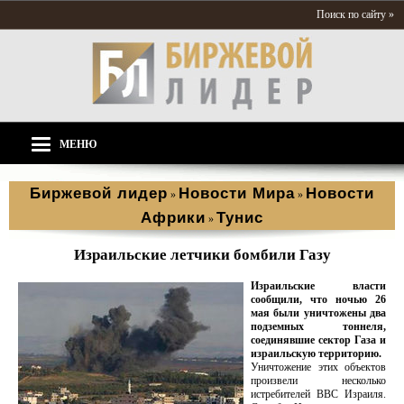
Поиск по сайту »
МЕНЮ
Биржевой лидер
Новости Мира
Новости
»
»
Африки
Тунис
»
Израильские летчики бомбили Газу
Израильские власти
сообщили, что ночью 26
мая были уничтожены два
подземных тоннеля,
соединявшие сектор Газа и
израильскую территорию.
Уничтожение этих объектов
произвели несколько
истребителей ВВС Израиля.