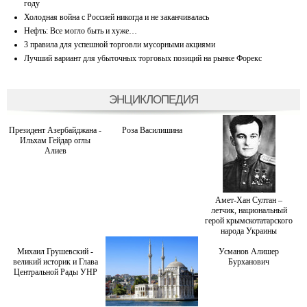
году
Холодная война с Россией никогда и не заканчивалась
Нефть: Все могло быть и хуже…
3 правила для успешной торговли мусорными акциями
Лучший вариант для убыточных торговых позиций на рынке Форекс
ЭНЦИКЛОПЕДИЯ
Президент Азербайджана -
Роза Василишина
Ильхам Гейдар оглы
Алиев
Амет-Хан Султан –
летчик, национальный
герой крымскотатарского
народа Украины
Михаил Грушевский -
Усманов Алишер
великий историк и Глава
Бурханович
Центральной Рады УНР