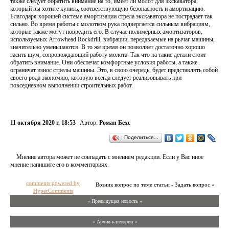
также следует обратить внимание на то, имеет ли молот для экскаватора,
который вы хотите купить, соответствующую безопасность и амортизацию.
Благодаря хорошей системе амортизации стрела экскаватора не пострадает так
сильно. Во время работы с молотком рука подвергается сильным вибрациям,
которые также могут повредить его. В случае полимерных амортизаторов,
используемых Arrowhead Rockdrill, вибрации, передаваемые на рычаг машины,
значительно уменьшаются. В то же время он позволяет достаточно хорошо
гасить шум, сопровождающий работу молота. Так что на такие детали стоит
обратить внимание. Они обеспечат комфортные условия работы, а также
ограничат износ стрелы машины. Это, в свою очередь, будет представлять собой
своего рода экономию, которую всегда следует реализовывать при
повседневном выполнении строительных работ.
11 октября 2020 г. 18:53
Автор:
Роман Бехс
Поделиться…
Мнение автора может не совпадать с мнением редакции. Если у Вас иное
мнение напишите его в комментариях.
comments powered by
Возник вопрос по теме статьи - Задать вопрос »
HyperComments
« Предыдущая новость «
» Архив категории «