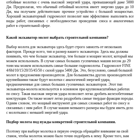
отбойные молотки с очень высокой энергией удара, превышающей даже 5000
Дж. Предполагая, что обычный отбойный молоток имеет энергию удара до 10
Дж, мы получаем действительно прочное устройство с большой мощностью.
Хороший экскаваторный
гидромолот
позволит нам эффективно выполнять все
виды работ, связанных с необходимостью проведения сноса и аналогичных
работ в строительной сфере.
Какой экскаватор-молот выбрать строительной компании?
Выбор молота для экскаватора здесь будет строго зависеть от нескольких
факторов. Прежде всего, тип и размер вашего экскаватора. Здесь мы должны
понимать, что чем больше экскаватор, тем больше и мощнее молот, который мы
можем использовать. В случае самых больших гусеничных машин весом до 29
тонн мы можем использовать самые большие гидромолоты. Гидромолот FINE
4/6bl/10/15/20/35/45/50 с силой удара 5400 Дж. Это, безусловно, самый большой
молот в предложении производителя. Для большинства других производителей
крупнейшими также будут молотки с аналогичной энергией удара,
предназначенные для самых больших гусеничных экскаваторов. Этот тип
экскаватора-молота используется в основном при крупномасштабных работах
по сносу. Такая высокая энергия удара позволяет легко дробить железобетонные
конструкции. Он также может легко раздробить самые твердые фракции породы.
Одним словом, это мощный инструмент для самых сложных работ по сносу и
связанных с ним работ. В случае машин меньшего размера мы будем иметь дело
с молотками с меньшей энергией удара.
Подбор молота под нужды конкретной строительной компании.
Поэтому при выборе молотка в первую очередь обращайте внимание на свой
станок, чтобы молоток можно было точно подобрать к нему. Кроме того, вам