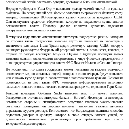
великолепной, чтобы заслужить доверие, достаточно быть и не очень плохой.
Нередко трейдеры с Уолл-Стрит называют доллар «самой чистой из грязных
рубашек». На сегодняшний день больше половины американских банкнот, среди
которых большинство 100-долларовых купюр, хранится за пределами США.
Они выступают средством сбережения, которое по надежности лучше многих
региональных валют. Поэтому доллар является довольно надежным
инструментом американского влияния.
В текущем году многие американские институты подверглись резким нападкам
со стороны главы государства который, будто не понимает их характера и
значимость для мира. Пока Трамп щадит денежную единицу США, которую
защищает руководство Федеральной резервной системы, оставшееся, кажется, в
стороне от разгула всеобщего безумия. Однако в будущем президент может
заменить новыми назначенцами авторитетных в мире финансов председателя и
вице-председателя управляющего совета ФРС Джанет Йеллен и Стэнли Фишера.
Не исключено, что глава государства может поставить на важные должности
некомпетентных, но лояльных людей, которые в свою очередь будут повышать
или снижать курс доллара в соответствии с политическими целями. Основным
претендентом на пост главы ФРС некоторые информированные источники
называют главного экономического советника президента, одиозного Гэри Кона.
Бывший президент Goldman Sachs известен тем, что может довольно
бесцеремонно отстаивать интересы банков и богачей. Несмотря на некоторые
негативные стороны и специфическую репутацию главного экономического
советника президента, он хорошо понимает, насколько важным является
управление курсом доллара. Кон осознает, что безрассудная политика способна
подорвать доверие к доллару, которое в свою очередь нанесет ущерб, по
длительности значительно превышающий срок пребывания при власти
теперешней администрации.