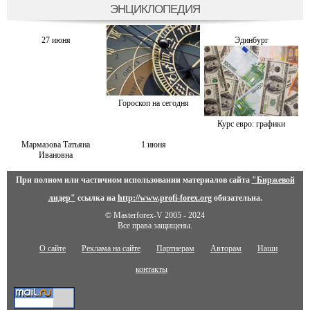
ЭНЦИКЛОПЕДИЯ
27 июня
Эдинбург
Гороскоп на сегодня
Курс евро: графики
Мармазова Татьяна
1 июня
Ивановна
При полном или частичном использовании материалов сайта
"Биржевой
лидер"
ссылка на
http://www.profi-forex.org
обязательна.
© Masterforex-V 2005 - 2024
Все права защищены.
О сайте
Реклама на сайте
Партнерам
Авторам
Наши
контакты