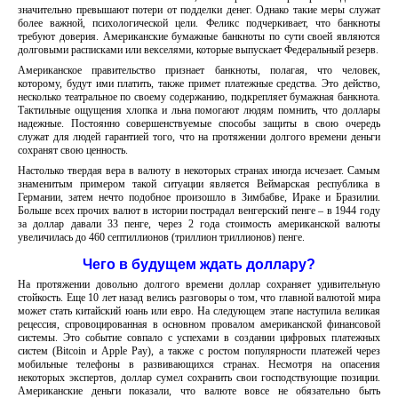
значительно превышают потери от подделки денег. Однако такие меры служат
более важной, психологической цели. Феликс подчеркивает, что банкноты
требуют доверия. Американские бумажные банкноты по сути своей являются
долговыми расписками или векселями, которые выпускает Федеральный резерв.
Американское правительство признает банкноты, полагая, что человек,
которому, будут ими платить, также примет платежные средства. Это действо,
несколько театральное по своему содержанию, подкрепляет бумажная банкнота.
Тактильные ощущения хлопка и льна помогают людям помнить, что доллары
надежные. Постоянно совершенствуемые способы защиты в свою очередь
служат для людей гарантией того, что на протяжении долгого времени деньги
сохранят свою ценность.
Настолько твердая вера в валюту в некоторых странах иногда исчезает. Самым
знаменитым примером такой ситуации является Веймарская республика в
Германии, затем нечто подобное произошло в Зимбабве, Ираке и Бразилии.
Больше всех прочих валют в истории пострадал венгерский пенге – в 1944 году
за доллар давали 33 пенге, через 2 года стоимость американской валюты
увеличилась до 460 септиллионов (триллион триллионов) пенге.
Чего в будущем ждать доллару?
На протяжении довольно долгого времени доллар сохраняет удивительную
стойкость. Еще 10 лет назад велись разговоры о том, что главной валютой мира
может стать китайский юань или евро. На следующем этапе наступила великая
рецессия, спровоцированная в основном провалом американской финансовой
системы. Это событие совпало с успехами в создании цифровых платежных
систем (Bitcoin и Apple Pay), а также с ростом популярности платежей через
мобильные телефоны в развивающихся странах. Несмотря на опасения
некоторых экспертов, доллар сумел сохранить свои господствующие позиции.
Американские деньги показали, что валюте вовсе не обязательно быть