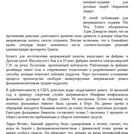
интернет-издания для
деловых людей «Биржевой
лидер».
В своей публикации для
американского издания The
New Yorker обозреватель
Адам Дэвидсон пишет, что на
протяжении довольно длительного времени свою ценность и доверие общества
американская валюта смогла сохранить. Вполне возможно, что в ближайшее
время ситуация может измениться после соответствующих решений
администрации президента Трампа.
Бумагу для изготовления американской валюты выпускают на фабрике в
Далтоне (штат Массачусетс). Как и в 19 веке, фабрика питается электроэнергией
ГЭС на речке Хусатоник, протекающей поблизости. Работающие на фабрике
дизайнеры знают толк в современных технологиях и разрабатывают разные
способы, которые помогают избежать подделок. Через постоянное усложнение
процесса производства свободно конвертируемые американские деньги
фальшивомонетчикам труднее подделать.
В действительности в США довольно редко подделывают деньги. За прошлый
год, к примеру, секретная служба американского Минфина конфисковала
фальшивых долларов на общую сумму 64 миллионов. Почти половина из
изъятых фальшивых банкнот была сделана в Перу. На данное время в
обращении находится бумажная валюта на сумму больше триллиона долларов.
Ежегодно фальшивые банкноты составляют только 5 тысячных 1 процента от
общего количества пребывающих в обороте платежных средств.
Ларри Феликс, бывший директор бюро гравирования и печати, считает, что
меры по борьбе с фальшивомонетничеством с финансовой точки зрения не
имеют особого смысла. Он объясняет, что затраты на меры противодействия