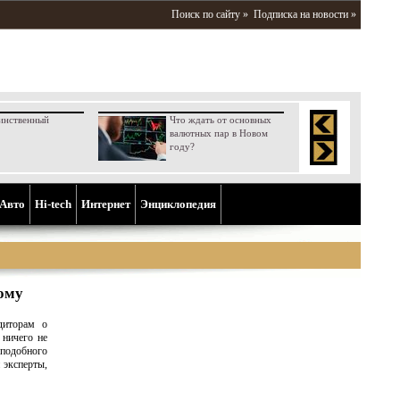
Поиск по сайту »
Подписка на новости »
инственный
Что ждать от основных
валютных пар в Новом
году?
Aвто
Hi-tech
Интернет
Энциклопедия
ному
диторам о
 ничего не
 подобного
 эксперты,