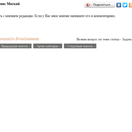
енис Мягкий
Поделиться…
ь с мнением редакции. Если у Вас иное мнение напишите его в комментариях.
powered by HyperComments
Возник вопрос по теме статьи - Задать
« Предыдущая новость «
» Архив категории «
» Следующая новость »