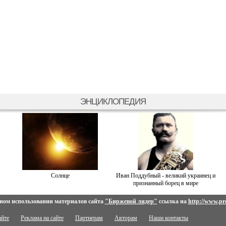
ЭНЦИКЛОПЕДИЯ
Солнце
Иван Поддубный - великий украинец и
признанный борец в мире
ном использовании материалов сайта
"Биржевой лидер"
ссылка на
http://www.pro
айте
Реклама на сайте
Партнерам
Авторам
Наши контакты