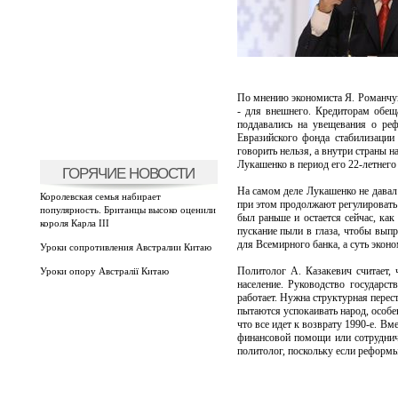
По мнению экономиста Я. Романчука
- для внешнего. Кредиторам обе
поддавались на увещевания о ре
Евразийского фонда стабилизации
говорить нельзя, а внутри страны 
Лукашенко в период его 22-летнего
ГОРЯЧИЕ НОВОСТИ
На самом деле Лукашенко не давал 
Королевская семья набирает
при этом продолжают регулировать 
популярность. Британцы высоко оценили
был раньше и остается сейчас, ка
короля Карла III
пускание пыли в глаза, чтобы вып
для Всемирного банка, а суть эконо
Уроки сопротивления Австралии Китаю
Политолог А. Казакевич считает,
Уроки опору Австралії Китаю
население. Руководство государс
работает. Нужна структурная пере
пытаются успокаивать народ, особе
что все идет к возврату 1990-е. В
финансовой помощи или сотруднич
политолог, поскольку если реформы 