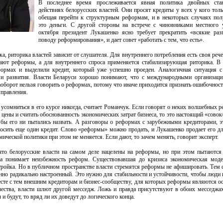
В последнее время прослеживается явная политика двойных ста
действиях белорусских властей. Они просят кредиты у всех у кого тол
обещая перейти к структурным реформам, и в некоторых случаях по
это деньги. С другой стороны на встрече с чиновниками местного 
октября президент Лукашенко ясно требует прекратить «всякие раз
поводу реформирования», и дает совет «работать с тем, что есть».
, риторика властей зависит от слушателя. Для внутреннего потребления есть своя речев
щают реформы, а для внутреннего спроса применяется стабилизирующая риторика. 
формах и выделили кредит, который уже успешно проеден. Аналогичная ситуация с
 и развития. Власти Беларуси хорошо понимают, что с международными организац
наоборот нельзя говорить о реформах, потому что иначе приходится признать ошибочност
 правления.
усомниться в его курсе никогда, считает Романчук. Если говорят о неких волшебных р
цены и считать обоснованность экономических затрат бизнеса, то это настоящий «совок
к бы его ни пытались назвать. А разговоры о реформах с зарубежными кредиторами, э
росить еще один кредит. Слово «реформы» можно продать, и Лукашенко продает его 
мической политики при этом не меняется. Если дают, то зачем менять, говорит эксперт.
 что белорусские власти на самом деле нацелены на реформы, но при этом пытаются
тва понимает неизбежность реформ. Существовавшая до кризиса экономическая мод
стройка. Но в публичном пространстве власти стремятся реформы не афишировать. Тем
нно радикально настроенный. Это нужно для стабильности и устойчивости, чтобы люди 
месте с тем внешним кредиторам и бизнес-сообществу, для которых реформы являются о
ества, власти шлют другой месседж. Ложь и правда присутствуют в обоих месседжах
и будут, то вряд ли их доведут до логического конца.