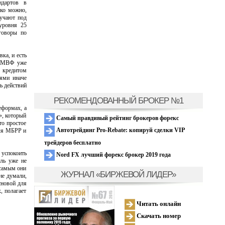
ндартов в
ько можно,
лучают под
уровня 25
говоры по
ка, и есть
В МВФ уже
 кредитом
иями иначе
ь действий
РЕКОМЕНДОВАННЫЙ БРОКЕР №1
еформах, а
», который
Самый правдивый рейтинг брокеров форекс
то простое
Автотрейдинг Pro-Rebate: копируй сделки VIP
для МБРР и
трейдеров бесплатно
 успокоить
Nord FX лучший форекс брокер 2019 года
ель уже не
 самым они
ЖУРНАЛ «БИРЖЕВОЙ ЛИДЕР»
не думали,
сновой для
, полагает
Читать онлайн
Скачать номер