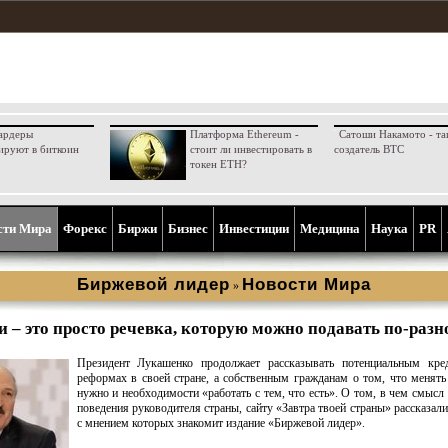
ардеры
Платформа Ethereum -
Сатоши Накамото - та
ируют в биткоин
стоит ли инвестировать в
создатель BTC
токен ETH?
сти Мира
Форекс
Биржи
Бизнес
Инвестиции
Медицина
Наука
PR
Биржевой лидер
Новости Мира
»
 – это просто речевка, которую можно подавать по-раз
Президент Лукашенко продолжает рассказывать потенциальным кре
реформах в своей стране, а собственным гражданам о том, что менять
нужно и необходимости «работать с тем, что есть». О том, в чем смысл
поведения руководителя страны, сайту «Завтра твоей страны» рассказали
с мнением которых знакомит издание «Биржевой лидер».