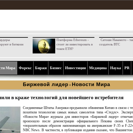
ардеры
Платформа Ethereum -
Сатоши Накамото - та
ируют в биткоин
стоит ли инвестировать в
создатель BTC
токен ETH?
сти Мира
Форекс
Биржи
Бизнес
Инвестиции
Медицина
Наука
PR
Биржевой лидер
Новости Мира
»
или в краже технологий для новейшего истребителя
Соединенные Штаты Америки предъявили обвинения Китаю в связи с те
похитили технологии самых новых самолетов типа «Стедлс». Экспер
«Новости Мира» журнала для инвесторов «Биржевой лидер» отмечают
произошло после демонстрации официального Пекина своих Chen
«поразительным образом напоминающих на американские F-35 и F-22»
NBC News. В частности, в публикации издания сказано, что Вашингтон