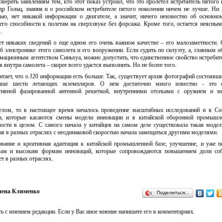
оверить заявлениям тем, кто этот показ устроил, что это пролетел истребитель пятого 
р Гольц, знания и о российском истребителе пятого поколения ничем не лучше. Ни 
лью, нет никакой информации о двигателе, а значит, ничего неизвестно об основно
его способности к полетам на сверхзвуке без форсажа. Кроме того, остается неясным
.
нет никаких сведений о еще одном его очень важном качестве – его малозаметности. 
электронике этого самолета и его вооружении. Если судить по силуэту, а, главным о
ационным агентством Синьхуа, можно допустить, что единственное свойство истребит
внутри самолета – скорее всего удастся выполнить. Но не более того.
тает, что о J20 информации есть больше. Так, существует архив фотографий состоявш
выше шести летающих экземпляров. О нем достаточно много известно - это 
ктивной фазированной антенной решеткой, внутренними отсеками с оружием и м
елом, то в настоящее время началось проведение масштабных исследований и в Со
а, которые касаются смены модели инновации и в китайской оборонной промышле
сти в целом. С самого начала у китайцев на самом деле существовала такая моде
ая в разных отраслях с неодинаковой скоростью начала замещаться другими моделями.
ование и креативная адаптация к китайской промышленной базе, улучшение, и уже п
ным и высоким формам инноваций, которые сопровождаются повышением доли соб
т в разных отраслях.
лена Клименко
Поделиться…
ь с мнением редакции. Если у Вас иное мнение напишите его в комментариях.