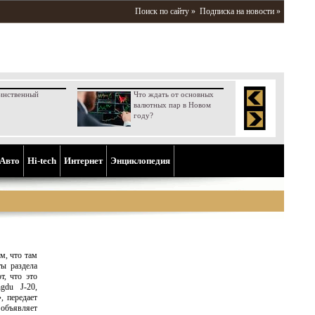
Поиск по сайту »
Подписка на новости »
инственный
Что ждать от основных
валютных пар в Новом
году?
Aвто
Hi-tech
Интернет
Энциклопедия
м, что там
ты раздела
, что это
gdu J-20,
, передает
 объявляет