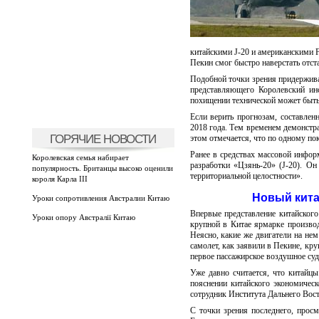
китайскими J-20 и американскими F
Пекин смог быстро наверстать отст
Подобной точки зрения придержив
представляющего Королевский ин
похищении технической может быть
Если верить прогнозам, составле
2018 года. Тем временем демонстра
ГОРЯЧИЕ НОВОСТИ
этом отмечается, что по одному по
Ранее в средствах массовой информ
Королевская семья набирает
разработки «Цзянь-20» (J-20). О
популярность. Британцы высоко оценили
территориальной целостности».
короля Карла III
Новый кита
Уроки сопротивления Австралии Китаю
Впервые представление китайского
Уроки опору Австралії Китаю
крупной в Китае ярмарке производ
Неясно, какие же двигатели на не
самолет, как заявили в Пекине, кр
первое пассажирское воздушное суд
Уже давно считается, что китайцы
пояснении китайского экономичес
сотрудник Института Дальнего Вос
С точки зрения последнего, просм