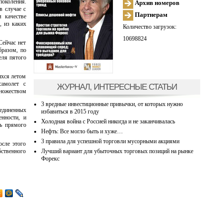
поколения.
Архив номеров
в случае с
Партнерам
м качестве
, из каких
Количество загрузок:
10698824
Сейчас нет
бразом, по
еля пятого
ихся летом
самолет с
ЖУРНАЛ, ИНТЕРЕСНЫЕ СТАТЬИ
ножеством
3 вредные инвестиционные привычки, от которых нужно
единенных
избавиться в 2015 году
нности, и
Холодная война с Россией никогда и не заканчивалась
ль прямого
Нефть: Все могло быть и хуже…
3 правила для успешной торговли мусорными акциями
осле этого
Лучший вариант для убыточных торговых позиций на рынке
ственного
Форекс