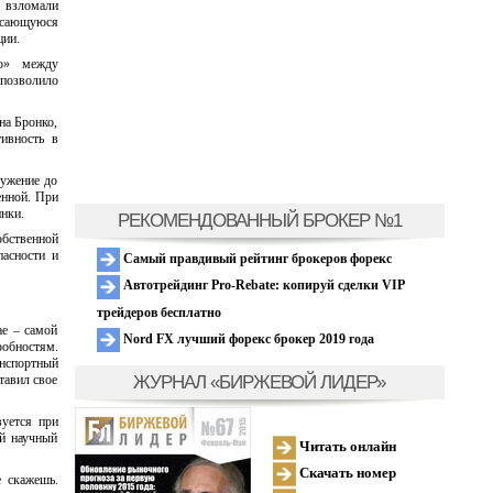
 взломали
касающуюся
ции.
во» между
 позволило
на Бронко,
ивность в
ружение до
енной. При
нки.
РЕКОМЕНДОВАННЫЙ БРОКЕР №1
обственной
пасности и
Самый правдивый рейтинг брокеров форекс
Автотрейдинг Pro-Rebate: копируй сделки VIP
трейдеров бесплатно
ае – самой
Nord FX лучший форекс брокер 2019 года
робностям.
анспортный
ЖУРНАЛ «БИРЖЕВОЙ ЛИДЕР»
тавил свое
вуется при
ий научный
Читать онлайн
Скачать номер
е скажешь.