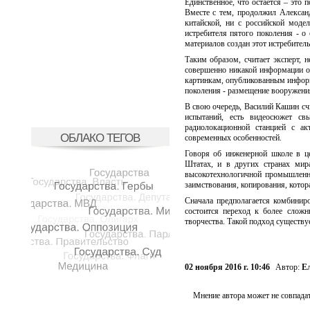
Единственное, что остается – это п
Вместе с тем, продолжил Александ
китайской, ни с российской моде
истребителя пятого поколения - о 
материалов создан этот истребитель
Таким образом, считает эксперт, 
совершенно никакой информации об 
картинкам, опубликованным информ
поколения - размещение вооружения 
В свою очередь, Василий Кашин счи
испытаний, есть видеосюжет с
радиолокационной станцией с а
ОБЛАКО ТЕГОВ
современных особенностей.
Говоря об инженерной школе в ц
Штатах, и в других странах мир
высокотехнологичной промышленно
заимствования, копирования, котор
Сначала предполагается комбинир
состоится переход к более слож
творчества. Такой подход существуе
02 ноября 2016 г. 10:46
Автор:
Е
Мнение автора может не совпадат