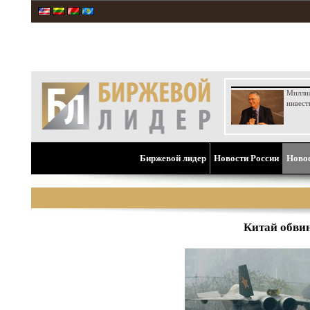
Милли
инвест
Биржевой лидер
Новости России
Ново
Китай обвин