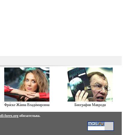
Фри́ске Жа́нна Влади́мировна
Биография Мавроди
fi-forex.org
обязательна.