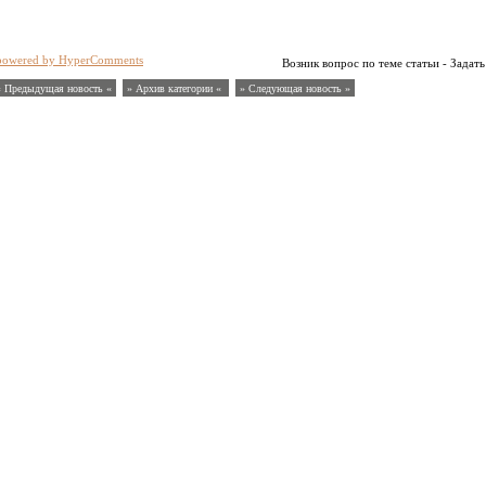
powered by HyperComments
Возник вопрос по теме статьи - Задать
« Предыдущая новость «
» Архив категории «
» Следующая новость »