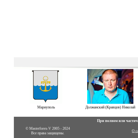
Мариуполь
Должанский (Кравцов) Николай
При полном или частич
© Masterforex-V 2005 - 2024
О с
Все права защищены.