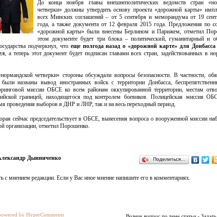
До конца ноября главы внешнеполитических ведомств стран «но
четверки» должны утвердить основу проекта «дорожной карты» импл
всех Минских соглашений – от 5 сентября и меморандума от 19 сен
года, а также документа от 12 февраля 2015 года. Предложения по 
«дорожной карты» были внесены Берлином и Парижем, отметил Пор
этом документе будет три блока – политический, гуманитарный и о
государства подчеркнул, что
еще полгода назад о «дорожной карте» для Донбасса
ел
, а теперь этот документ будет подписан главами всех стран, задействованных в н
нормандской четверки» стороны обсуждали вопросы безопасности. В частности, об
были названы вывод иностранных войск с территории Донбасса, беспрепятственн
оринговой миссии ОБСЕ ко всем районам оккупированной территории, местам отво
ссийской границей, находящегося под контролем боевиков. Полицейская миссия ОБ
емя проведения выборов в ДНР и ЛНР, так и на весь переходный период.
торая сейчас председательствует в ОБСЕ, вынесения вопроса о вооруженной миссии на
ой организации, отметил Порошенко.
Александр Дынниченко
Поделиться…
ь с мнением редакции. Если у Вас иное мнение напишите его в комментариях.
powered by HyperComments
Возник вопрос по теме статьи - Задать