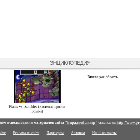
ЭНЦИКЛОПЕДИЯ
Винницкая область
Plants vs. Zombies (Растения против
Зомби)
ном использовании материалов сайта
"Биржевой лидер"
ссылка на
http://www.pro
айте
Реклама на сайте
Партнерам
Авторам
Наши контакты