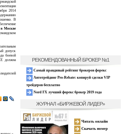
рмандской
ементации
тября 2014
содержанию
ошенко. В
беспечение
 в Москве
ормандском
язательным
ый допуск
да боевой
РЕКОМЕНДОВАННЫЙ БРОКЕР №1
СЕ должна
Самый правдивый рейтинг брокеров форекс
блюдателей
Автотрейдинг Pro-Rebate: копируй сделки VIP
трейдеров бесплатно
Nord FX лучший форекс брокер 2019 года
ЖУРНАЛ «БИРЖЕВОЙ ЛИДЕР»
Читать онлайн
Скачать номер
 вопрос »