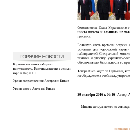
безопасности. Глава Украинского 
никто ничего и слышать не хот
процессе.
Большую часть времени встречи «
условием для «дорожной карты» 
наблюдателей Специальной монит
ГОРЯЧИЕ НОВОСТИ
техники и участку украинско-ро
обеспечить как безопасность во вр
Королевская семья набирает
популярность. Британцы высоко оценили
Теперь Киев ждет от Германии, ко
короля Карла III
на обсуждение в этой международн
Уроки сопротивления Австралии Китаю
Уроки опору Австралії Китаю
20 октября 2016 г. 06:16
Автор:
Мнение автора может не совпадат
comments 