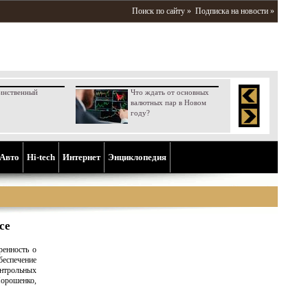
Поиск по сайту »
Подписка на новости »
инственный
Что ждать от основных
валютных пар в Новом
году?
Aвто
Hi-tech
Интернет
Энциклопедия
се
ренность о
беспечение
нтрольных
Порошенко,