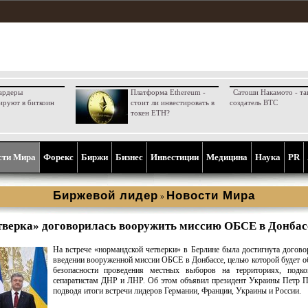
ардеры
Платформа Ethereum -
Сатоши Накамото - та
ируют в биткоин
стоит ли инвестировать в
создатель BTC
токен ETH?
сти Мира
Форекс
Биржи
Бизнес
Инвестиции
Медицина
Наука
PR
Биржевой лидер
Новости Мира
»
верка» договорилась вооружить миссию ОБСЕ в Донбас
На встрече «нормандской четверки» в Берлине была достигнута догово
введении вооруженной миссии ОБСЕ в Донбассе, целью которой будет о
безопасности проведения местных выборов на территориях, подко
сепаратистам ДНР и ЛНР. Об этом объявил президент Украины Петр 
подводя итоги встречи лидеров Германии, Франции, Украины и России.