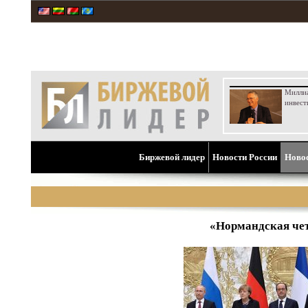
Милли
инвест
Биржевой лидер
Новости России
Ново
«Нормандская чет