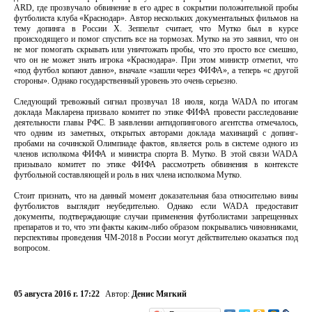
ARD, где прозвучало обвинение в его адрес в сокрытии положительной пробы
футболиста клуба «Краснодар». Автор нескольких документальных фильмов на
тему допинга в России Х. Зеппельт считает, что Мутко был в курсе
происходящего и помог спустить все на тормозах. Мутко на это заявил, что он
не мог помогать скрывать или уничтожать пробы, что это просто все смешно,
что он не может знать игрока «Краснодара». При этом министр отметил, что
«под футбол копают давно», вначале «зашли через ФИФА», а теперь «с другой
стороны». Однако государственный уровень это очень серьезно.
Следующий тревожный сигнал прозвучал 18 июля, когда WADA по итогам
доклада Макларена призвало комитет по этике ФИФА провести расследование
деятельности главы РФС. В заявлении антидопингового агентства отмечалось,
что одним из заметных, открытых авторами доклада махинаций с допинг-
пробами на сочинской Олимпиаде фактов, является роль в системе одного из
членов исполкома ФИФА и министра спорта В. Мутко. В этой связи WADA
призывало комитет по этике ФИФА рассмотреть обвинения в контексте
футбольной составляющей и роль в них члена исполкома Мутко.
Стоит признать, что на данный момент доказательная база относительно вины
футболистов выглядит неубедительно. Однако если WADA предоставит
документы, подтверждающие случаи применения футболистами запрещенных
препаратов и то, что эти факты каким-либо образом покрывались чиновниками,
перспективы проведения ЧМ-2018 в России могут действительно оказаться под
вопросом.
05 августа 2016 г. 17:22
Автор:
Денис Мягкий