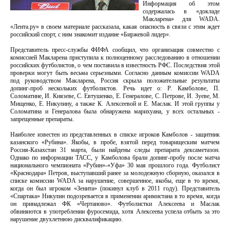
Информация об этом
содержалась в «докладе
Макларена» для WADA.
«Лента.ру» в своем материале рассказала, какая опасность в связи с этим ждет
российский спорт, с ним знакомит издание «Биржевой лидер».
Представитель пресс-службы ФИФА сообщил, что организация совместно с
комиссией Макларена приступила к полноценному расследованию в отношении
российских футболистов, о чем поставила в известность РФС. Последствия этой
проверки могут быть весьма серьезными. Согласно данным комиссии WADA
под руководством Макларена, Россия скрыла положительные результаты
допинг-проб нескольких футболистов. Речь идет о: Р. Камболове, П.
Соломатине, И. Князеве, С. Евтушенко, Е. Генералове, С. Петрове, И. Зуеве, М.
Мищенко, Е. Никулину, а также К. Алексеевой и Е. Маслак. И этой группы у
Соломатина и Генералова была обнаружена марихуана, у всех остальных -
запрещенные препараты.
Наиболее известен из представленных в списке игроков Камболов - защитник
казанского «Рубина». Якобы, в пробе, взятой перед товарищеским матчем
Россия-Казахстан 31 марта, были найдены следы препарата дексаметазон.
Однако по информации ТАСС, у Камболова брали допинг-пробу после матча
национального чемпионата «Рубин»-«Уфа» 30 мая прошлого года. Футболист
«Краснодара» Петров, выступавший ранее за молодежную сборную, оказался в
списке комиссии WADA за нарушение, совершенное, якобы, еще в то время,
когда он был игроком «Зенита» (покинул клуб в 2011 году). Представитель
«Спартака» Никулин подозревается в применении аримистана в то время, когда
он принадлежал ФК «Чертаново». Футболистки Алексеева и Маслак
обвиняются в употреблении фуросемида, хотя Алексеева успела отбыть за это
нарушение двухлетнюю дисквалификацию.