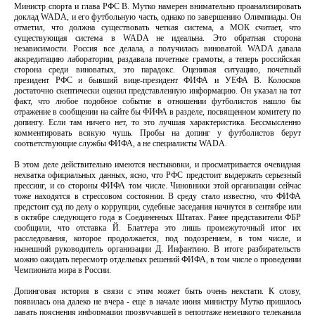
Министр спорта и глава РФС В. Мутко намерен внимательно проанализировать
доклад WADA, и его футбольную часть, однако по завершению Олимпиады. Он
отметил, что должна существовать четкая система, а МОК считает, что
существующая система в WADA не идеальна. Это обратная сторона
независимости. Россия все делала, а получилась виноватой. WADA давала
аккредитацию лаборатории, раздавала почетные грамоты, а теперь российская
сторона среди виноватых, это парадокс. Оценивая ситуацию, почетный
президент РФС и бывший вице-президент ФИФА и УЕФА В. Колосков
достаточно скептически оценил представленную информацию. Он указал на тот
факт, что любое подобное событие в отношении футболистов нашло бы
отражение в сообщении на сайте бы ФИФА в разделе, посвященном комитету по
допингу. Если там ничего нет, то это лучшая характеристика. Бессмысленно
комментировать всякую чушь. Пробы на допинг у футболистов берут
соответствующие службы ФИФА, а не специалисты WADA.
В этом деле действительно имеются нестыковки, и просматривается очевидная
нехватка официальных данных, ясно, что РФС предстоит выдержать серьезный
прессинг, и со стороны ФИФА том числе. Чиновники этой организации сейчас
тоже находятся в стрессовом состоянии. В среду стало известно, что ФИФА
предстоит суд по делу о коррупции, судебные заседания начнутся в сентябре или
в октябре следующего года в Соединенных Штатах. Ранее представители ФБР
сообщили, что отставка Й. Блаттера это лишь промежуточный итог их
расследования, которое продолжается, под подозрением, в том числе, и
нынешний руководитель организации Д. Инфантино. В итоге разбирательств
можно ожидать пересмотр отдельных решений ФИФА, в том числе о проведении
Чемпионата мира в России.
Допинговая история в связи с этим может быть очень некстати. К слову,
появилась она далеко не вчера - еще в начале июня министру Мутко пришлось
давать пояснения информации прозвучавшей в репортаже немецкого телеканала