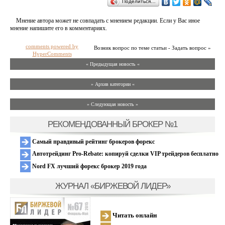
Поделиться…
Мнение автора может не совпадать с мнением редакции. Если у Вас иное
мнение напишите его в комментариях.
comments powered by
Возник вопрос по теме статьи - Задать вопрос »
HyperComments
« Предыдущая новость «
» Архив категории «
» Следующая новость »
РЕКОМЕНДОВАННЫЙ БРОКЕР №1
Самый правдивый рейтинг брокеров форекс
Автотрейдинг Pro-Rebate: копируй сделки VIP трейдеров бесплатно
Nord FX лучший форекс брокер 2019 года
ЖУРНАЛ «БИРЖЕВОЙ ЛИДЕР»
Читать онлайн