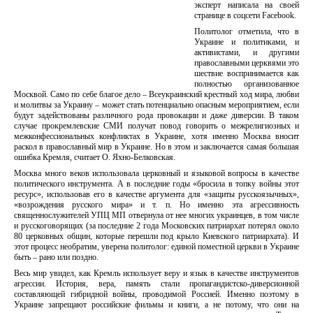
эксперт написала на своей
странице в соцсети Facebook.
Политолог отметила, что в
Украине и политиками, и
активистами, и другими
православными церквями это
шествие воспринимается как
полностью организованное
Москвой. Само по себе благое дело – Всеукраинский крестный ход мира, любви
и молитвы за Украину – может стать потенциально опасным мероприятием, если
будут задействованы различного рода провокации и даже диверсии. В таком
случае прокремлевские СМИ получат повод говорить о межрелигиозных и
межконфессиональных конфликтах в Украине, хотя именно Москва вносит
раскол в православный мир в Украине. Но в этом и заключается самая большая
ошибка Кремля, считает О. Яхно-Белковская.
Москва много веков использовала церковный и языковой вопросы в качестве
политического инструмента. А в последние годы «бросила в топку войны этот
ресурс», использовав его в качестве аргумента для «защиты русскоязычных»,
«возрождения русского мира» и т. п. Но именно эта агрессивность
священнослужителей УПЦ МП отвернула от нее многих украинцев, в том числе
и русскоговорящих (за последние 2 года Московских патриархат потерял около
80 церковных общин, которые перешли под крыло Киевского патриархата). И
этот процесс необратим, уверена политолог: единой поместной церкви в Украине
быть – рано или поздно.
Весь мир увидел, как Кремль использует веру и язык в качестве инструментов
агрессии. История, вера, память стали пропагандистско-диверсионной
составляющей гибридной войны, проводимой Россией. Именно поэтому в
Украине запрещают российские фильмы и книги, а не потому, что они на