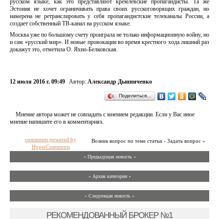
русском языке, как это представляют кремлевские пропагандисты. Та же
Эстония не хочет ограничивать права своих русскоговорящих граждан, но
намерена не ретранслировать у себя пропагандистские телеканалы России, а
создает собственный ТВ-канал на русском языке.
Москва уже по большому счету проиграла не только информационную войну, но
и сам «русский мир». И новые провокации во время крестного хода лишний раз
докажут это, отметила О. Яхно-Белковская.
12 июля 2016 г. 09:49
Автор:
Александр Дынниченко
Поделиться…
Мнение автора может не совпадать с мнением редакции. Если у Вас иное
мнение напишите его в комментариях.
comments powered by
Возник вопрос по теме статьи - Задать вопрос »
HyperComments
« Предыдущая новость «
» Архив категории «
» Следующая новость »
РЕКОМЕНДОВАННЫЙ БРОКЕР №1