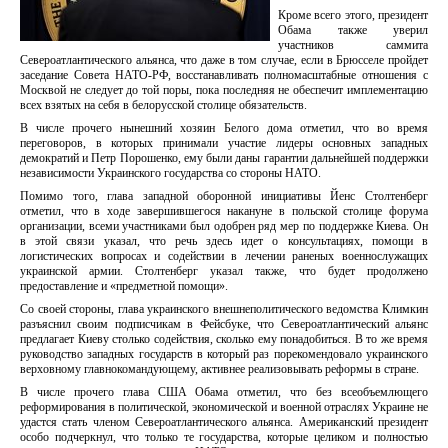
Кроме всего этого, президент
Обама также уверил
участников саммита
Североатлантического альянса, что даже в том случае, если в Брюсселе пройдет
заседание Совета НАТО-РФ, восстанавливать полномасштабные отношения с
Москвой не следует до той поры, пока последняя не обеспечит имплементацию
всех взятых на себя в белорусской столице обязательств.
В числе прочего нынешний хозяин Белого дома отметил, что во время
переговоров, в которых принимали участие лидеры основных западных
демократий и Петр Порошенко, ему были даны гарантии дальнейшей поддержки
независимости Украинского государства со стороны НАТО.
Помимо того, глава западной оборонной инициативы Йенс Столтенберг
отметил, что в ходе завершившегося накануне в польской столице форума
организации, всеми участниками был одобрен ряд мер по поддержке Киева. Он
в этой связи указал, что речь здесь идет о консультациях, помощи в
логистических вопросах и содействии в лечении раненых военнослужащих
украинской армии. Столтенберг указал также, что будет продолжено
предоставление и «предметной помощи».
Со своей стороны, глава украинского внешнеполитического ведомства Климкин
разъяснил своим подписчикам в Фейсбуке, что Североатлантический альянс
предлагает Киеву столько содействия, сколько ему понадобиться. В то же время
руководство западных государств в который раз порекомендовало украинского
верховному главнокомандующему, активнее реализовывать реформы в стране.
В числе прочего глава США Обама отметил, что без всеобъемлющего
реформирования в политической, экономической и военной отраслях Украине не
удастся стать членом Североатлантического альянса. Американский президент
особо подчеркнул, что только те государства, которые целиком и полностью