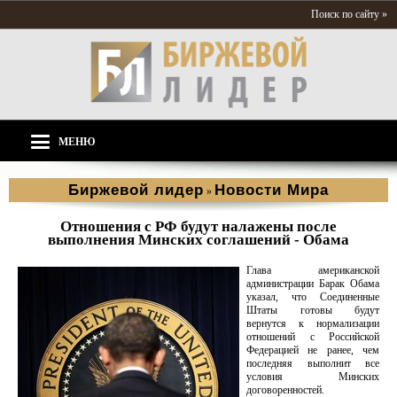
Поиск по сайту »
МЕНЮ
Биржевой лидер
Новости Мира
»
Отношения с РФ будут налажены после
выполнения Минских соглашений - Обама
Глава американской
администрации Барак Обама
указал, что Соединенные
Штаты готовы будут
вернутся к нормализации
отношений с Российской
Федерацией не ранее, чем
последняя выполнит все
условия Минских
договоренностей.