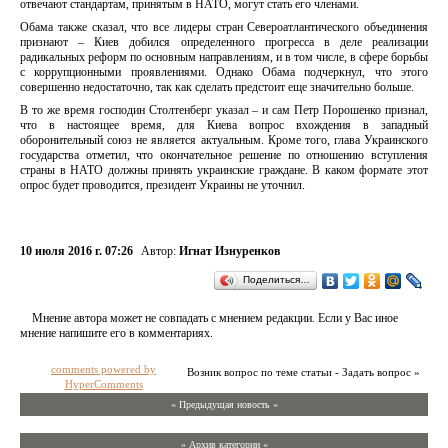
отвечают стандартам, принятым в НАТО, могут стать его членами.
Обама также сказал, что все лидеры стран Североатлантического объединения
признают – Киев добился определенного прогресса в деле реализации
радикальных реформ по основным направлениям, и в том числе, в сфере борьбы
с коррупционными проявлениями. Однако Обама подчеркнул, что этого
совершенно недостаточно, так как сделать предстоит еще значительно больше.
В то же время господин Столтенберг указал – и сам Петр Порошенко признал,
что в настоящее время, для Киева вопрос вхождения в западный
оборонительный союз не является актуальным. Кроме того, глава Украинского
государства отметил, что окончательное решение по отношению вступления
страны в НАТО должны принять украинские граждане. В каком формате этот
опрос будет проводится, президент Украины не уточнил.
10 июля 2016 г. 07:26
Автор:
Игнат Изнуренков
Поделиться…
Мнение автора может не совпадать с мнением редакции. Если у Вас иное
мнение напишите его в комментариях.
comments powered by
Возник вопрос по теме статьи - Задать вопрос »
HyperComments
« Предыдущая новость «
» Архив категории «