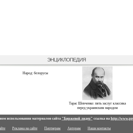
ЭНЦИКЛОПЕДИЯ
Народ: белорусы
Тарас Шевченко: пять заслуг классика
перед украинским народом
ном использовании материалов сайта
"Биржевой лидер"
ссылка на
http://www.pro
айте
Реклама на сайте
Партнерам
Авторам
Наши контакты