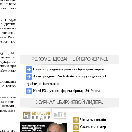
ия и члены
озже стали
го в суде
 с другим
 указанный
н является
ивом Роге.
о том, что
ду он, как
 давно он
РЕКОМЕНДОВАННЫЙ БРОКЕР №1
одукции из
понами при
Самый правдивый рейтинг брокеров форекс
райне мало
Автотрейдинг Pro-Rebate: копируй сделки VIP
 отношении
трейдеров бесплатно
не только
Nord FX лучший форекс брокер 2019 года
одействие
ЖУРНАЛ «БИРЖЕВОЙ ЛИДЕР»
нансового
й Шимкив,
льностью в
Читать онлайн
Скачать номер
дта, в его