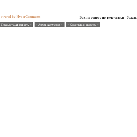
powered by HyperComments
Возник вопрос по теме статьи - Задать
« Предыдущая новость «
» Архив категории «
» Следующая новость »