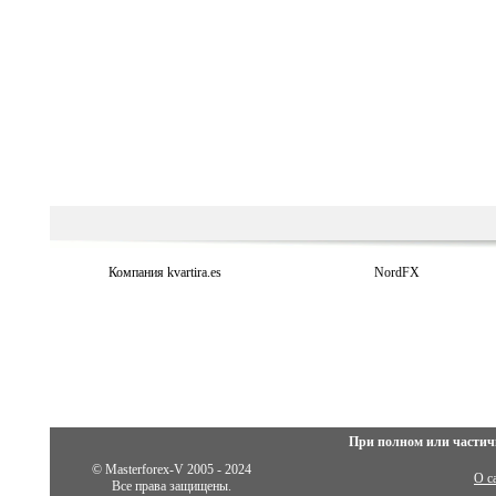
Компания kvartira.es
NordFX
При полном или частич
© Masterforex-V 2005 - 2024
О с
Все права защищены.