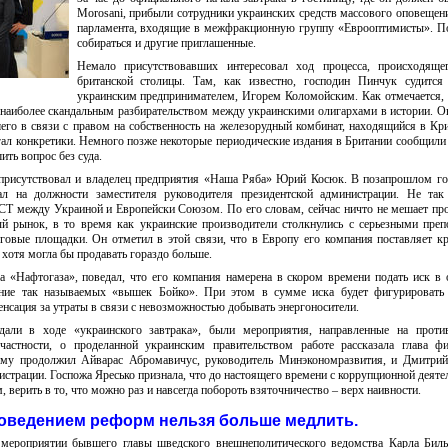
Мorosani, прибыли сотрудники украинских средств массового оповещен
парламента, входящие в межфракционную группу «Еврооптимисты». П
собираться и другие приглашенные.
Немало присутствовавших интересовал ход процесса, происходяще
британской столицы. Там, как известно, господин Пинчук судится
украинским предпринимателем, Игорем Коломойским. Как отмечается,
я наиболее скандальным разбирательством между украинскими олигархами в истории. О
го в связи с правом на собственность на железорудный комбинат, находящийся в Кр
ал конкретики. Немного позже некоторые периодические издания в Британии сообщили 
ть вопрос без суда.
присутствовал и владелец предприятия «Наша Ряба» Юрий Косюк. В позапрошлом го
тал на должности заместителя руководителя президентской администрации. Не так
ЗСТ между Украиной и Европейски Союзом. По его словам, сейчас ничто не мешает пр
ый рынок, в то время как украинские производители столкнулись с серьезными пре
говые площадки. Он отметил в этой связи, что в Европу его компания поставляет к
 хотя могла бы продавать гораздо больше.
а «Нафтогаза», поведал, что его компания намерена в скором времени подать иск в
ение так называемых «вышек Бойко». При этом в сумме иска будет фигурировать 
енсация за утраты в связи с невозможностью добывать энергоносители.
али в ходе «украинского завтрака», были мероприятия, направленные на против
астности, о проделанной украинским правительством работе рассказала глава фи
Тему продолжил Айварас Абромавичус, руководитель Минэкономразвития, и Дмитри
истрации. Госпожа Яресько признала, что до настоящего времени с коррупционной деяте
, верить в то, что можно раз и навсегда побороть взяточничество – верх наивности.
оведением реформ нельзя больше медлить.
мероприятии бывшего главы шведского внешнеполитического ведомства Карла Биль