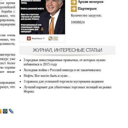
Архив номеров
орое время
вропейской
Партнерам
е борьбы с
Количество загрузок:
аявил, что
рированы,
10698824
озвращении
сии очень
омнил, что
должности,
ЖУРНАЛ, ИНТЕРЕСНЫЕ СТАТЬИ
нистерства
онкурс уже
3 вредные инвестиционные привычки, от которых нужно
пост более
избавиться в 2015 году
аны охраны
Холодная война с Россией никогда и не заканчивалась
ают некие
Нефть: Все могло быть и хуже…
3 правила для успешной торговли мусорными акциями
рмировании
ркнул, что
Лучший вариант для убыточных торговых позиций на рынке
Форекс