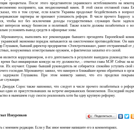
пция процветала. После этого представители украинского истеблишмента на некот
есомненно воспринято, как неоднозначный намек. В этой связи отставной глава Е
казал, что в том случае, если власти Украины продолжат бездействовать в вопрос
мериканские партнеры не признают успешность реформ. В числе прочего Баррозу з
ься, чтобы все без исключения доходы государственных служащих были задекла
т интересов между бизнесом и политикой. Также власти должны позаботиться о в
ально усложнить вывод средств в офшорные зоны.
Абромавичуса, выполнить все рекомендации бывшего президента Европейской комис
в украинской экономике порядок натыкаются на ожесточенное противодействие. Он нап
мир Глушаков, бывший директор предприятия «Электротяжмаш», ранее отстраненный от 
естных, вооруженных огнестрельным оружием, и фактически захватил его силой.
 является коррупционером, и его деятельность в результате вынудила руководство ми
е время был инициирован конкурс на эту должность», - отметил глава МЭР. Сейчас на к
тов. Их изучают. Однако бывший руководитель не собирается спокойно уступить свой 
очего господин Абромавичус заявил, что намерен в ближайшее время обратиться в орг
и задержали Глушакова. При этом министр заявил, что его проделки покрыв
ые служащие.
 Джордж Сорос также напомнил, что следует в числе прочего позаботиться о рефо
жал один из присутствовавших на встрече американских бизнесменов. Последний подче
льство в нынешнем году смогло реализовать хотя бы одну крупную реформу.
гнат Изнуренков
Поделиться…
ь с мнением редакции. Если у Вас иное мнение напишите его в комментариях.