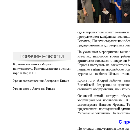
суд в перспективе может оказатьс
продолжением конфликта, возникше
Впрочем, Пинчук старательно избег
предприниматели договорились реши
На указанном мероприятии также 
ГОРЯЧИЕ НОВОСТИ
известно, некоторое время рабо
критически отозвался о введении 
Королевская семья набирает
Европы поступать на отечественн
популярность. Британцы высоко оценили
попытке выйти на европейские тор
короля Карла III
курятины – не более 16 тысяч тонн,
Кроме того, Андрей Коболев, глав
Уроки сопротивления Австралии Китаю
Российской Федерации за присво
Уроки опору Австралії Китаю
стоимость оборудования, но и комп
Основной темой, которую обсужд
коррупционным проявлениям. В ч
министерства Наталия Яресько. 
представитель президентской админ
Украине не покончено. По ее словам
С пр
По словам присутствовавшего на 