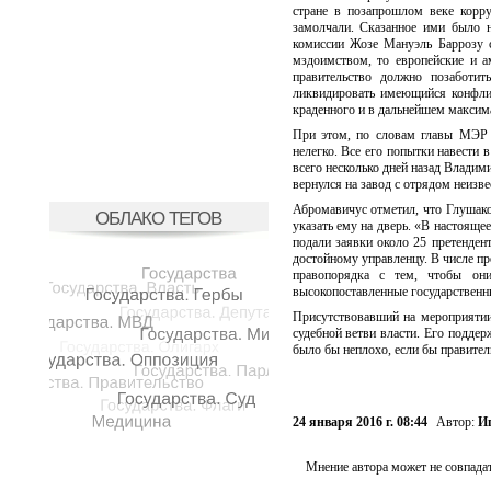
стране в позапрошлом веке корру
замолчали. Сказанное ими было н
комиссии Жозе Мануэль Баррозу с
мздоимством, то европейские и а
правительство должно позаботит
ликвидировать имеющийся конфлик
краденного и в дальнейшем максим
При этом, по словам главы МЭР 
нелегко. Все его попытки навести 
всего несколько дней назад Влади
вернулся на завод с отрядом неизв
Абромавичус отметил, что Глушаков
ОБЛАКО ТЕГОВ
указать ему на дверь. «В настояще
подали заявки около 25 претенден
достойному управленцу. В числе пр
правопорядка с тем, чтобы он
высокопоставленные государственн
Присутствовавший на мероприятии
судебной ветви власти. Его поддер
было бы неплохо, если бы правите
24 января 2016 г. 08:44
Автор:
И
Мнение автора может не совпадат