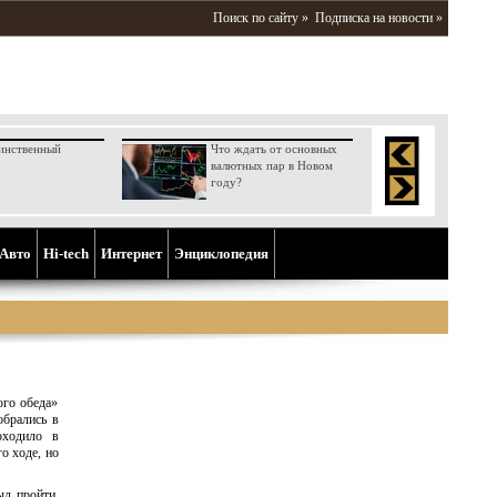
Поиск по сайту »
Подписка на новости »
инственный
Что ждать от основных
валютных пар в Новом
году?
Aвто
Hi-tech
Интернет
Энциклопедия
ого обеда»
обрались в
оходило в
о ходе, но
ыл пройти,