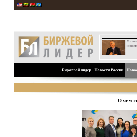
Милли
инвест
Биржевой лидер
Новости России
Ново
О чем г