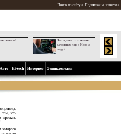
Поиск по сайту »
Подписка на новости »
инственный
Что ждать от основных
валютных пар в Новом
году?
Aвто
Hi-tech
Интернет
Энциклопедия
зопровода,
о том, что
о проекта,
".
и которого
 турецкую