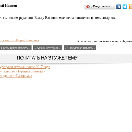
ей Иванов
Поделиться…
ь с мнением редакции. Если у Вас иное мнение напишите его в комментариях.
powered by HyperComments
Возник вопрос по теме статьи - Задать
« Предыдущая новость «
» Архив категории «
» Следующая новость »
ПОЧИТАТЬ НА ЭТУ ЖЕ ТЕМУ
урецкого потока» после 2017 года
оительстве «Турецкого потока»
скидки от «Газпрома»