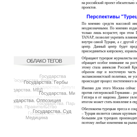
на российский проект обязательно 
проектов.
Перспективы "Турец
По мнению средств массовой инф
неоднозначными. По мнению издания
только лишь возрастет, при этом
TANAP, позволит укрепить влияние 
внутри самой Турции, а с другой с
центр. Данный центр будет пред
присоединиться кипрскому, израиль
Обращают турецкие журналисты внима
ОБЛАКО ТЕГОВ
обращает особое внимание на рос
этому стала аннексия Россией К
образом еще и восточную часть
экспансионистской политики, не ус
происходит процесс постепенного в
Именно для этого Москва сейчас 
против гитлеровской Германии – ро
Гитлера и от нацизма. Данное увл
итогом может стать появление в ев
Обеспокоена турецкая пресса и сок
– Турция является самым крупным 
большим для турецких производит
поэтому любые изменения на рынке 