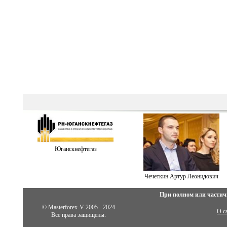
Юганскнефтегаз
Чечеткин Артур Леонидович
При полном или частич
© Masterforex-V 2005 - 2024
О с
Все права защищены.