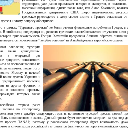
территорию, уже давно привлекает интерес и экспертов, и политиков,
массовой информации, однако после того, как Амос Хохштейн, возгл
Государственном департаменте США Бюро энергетических ресурсо
греческое руководство в ходе своего визита в Грецию отказаться от
 прессы к этому вопросу обострилось.
о в рамках "Турецкого проекта" не были учтены финансовые потребности Греции, а 
. В этой связи, подчеркнул он, решение греческих властей отказаться от участия в его 
весторов привлекательность Греции. Хохштейн предложил Афинам обратить внимание
ланируется перекачивать "голубое топливо" из Азербайджана в европейские страны.
том заявление, турецкие
ции были единодушны:
ки в очередной раз
ие допустить зависимости
оюза от поставок топлива из
nya отмечает: после того,
ановить Москву в начатой
ой войне против Украины и
 предпринимают попытки,
сии на других фронтах, и
аз и являются проекты,
прокладка которых также
и.
ссийская сторона ранее
ы топлива по газопроводу
рекачаны уже в декабре следующего года, и, по мнению турецкой прессы, данный пр
 быть воплощенным в жизнь. Данный проект будет полностью завершен за два года до
ах проекта TANAP, поэтому у российского газопровода будет возможность дока
этом в случае, когда российский газ окажется фактически на пороге европейских стран,