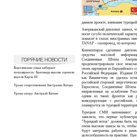
данном проекте, внимание турецкой
Американский дипломат заявил, чт
носит сугубо политический характер
повысит в глазах иностранных ин
TANAP – газопровод, по которому п
Комментируя сделанное диплома
средства массовой информа
ГОРЯЧИЕ НОВОСТИ
Соединенные Штаты Амери
продемонстрировали свое нежелан
Королевская семья набирает
своих партнеров из Европейского с
популярность. Британцы высоко оценили
Российской Федерации. Издание Dü
короля Карла III
как Вашингтону не удалось ост
российской стороной энергетическ
Уроки сопротивления Австралии Китаю
Евросоюза, Соединенные Штаты
направленные на ослабление Рос
Уроки опору Австралії Китаю
одним из таких фронтов как р
конкурирующие с российским, 
планируется по турецкой территори
Турецкие СМИ напоминают: ро
заявляла, что первые кубометр
"Турецкий поток" должны быть пе
очень высокие шансы на то, чтобы
будут завершены работы в рамк
целесообразность на практике. При 