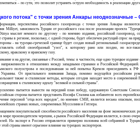
измениться – по сути, это позволит устранить острую необходимость в реализации друг
кого потока" с точки зрения Анкары неоднозначные –
ормации, перспективы российского газопровода с точки зрения Анкары являются
 Milliyet, зависимость Турции от российского газа после реализации проекта "Турец
 Dünya мыслит немного по другому – по мнению издания, российский газопровод, с
страны в регионе, поскольку, с одной стороны, будет обеспечен растущий спрос на при
тороны - на турецко-греческой границе будет создан новый региональный газораспред
ставлять собой своеобразный "узел", к которому рано или поздно, но все-таки
скому, иракскому и иранскому газу.
ние и на другие, связанные с Россией, темы: в частности, еще одно турецкое издание -
т напряженности в отношениях между западными странами и Российской Федерацией
рымского полуострова и последовавшая за ней попытка Кремля присоединить к РФ
 Украины. От пристального внимания Запада, помимо ведущейся российским рук
кользают также и сталинские методы, которым сегодня находят место в современной Р
озвращения к сталинскому идеалу "великой и сильной страны".
усиленно пытается вывести на передний план победу, одержанную Советским Союз
ссийская сторона пытается представить Иосифа Сталина как избавителя всех европейски
ечение персоной "отца всех народов", по мнению СМИ, является весьма опасным, пос
ропейских странах новых, современных Муссолини и Гитлера.
ращением покупательской способности российского населения на фоне экономических р
в мире производителем черешни, а рынок Российской Федерации является, в свою очер
елей. На экспорт в Россию отправляется примерно половина всей собранной в Турци
этой страны имеют серьезное влияние на турецких экспортеров.