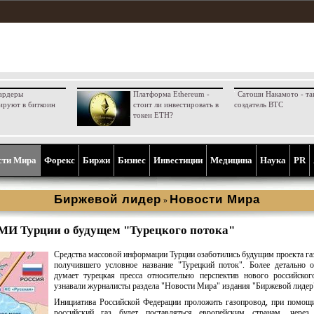
ардеры
Платформа Ethereum -
Сатоши Накамото - та
ируют в биткоин
стоит ли инвестировать в
создатель BTC
токен ETH?
сти Мира
Форекс
Биржи
Бизнес
Инвестиции
Медицина
Наука
PR
Биржевой лидер
Новости Мира
»
МИ Турции о будущем "Турецкого потока"
Средства массовой информации Турции озаботились будущим проекта га
получившего условное название "Турецкий поток". Более детально 
думает турецкая пресса относительно перспектив нового российског
узнавали журналисты раздела "Новости Мира" издания "Биржевой лидер
Инициатива Российской Федерации проложить газопровод, при помощ
российский газ будет поставляться европейским странам, через