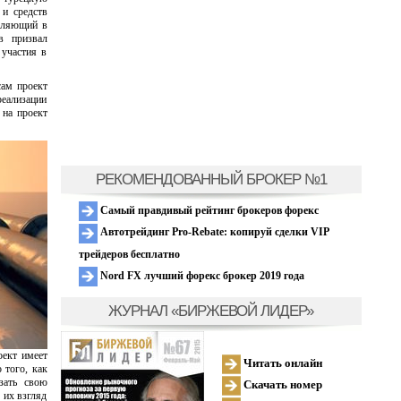
 и средств
авляющий в
в призвал
 участия в
сам проект
реализации
 на проект
РЕКОМЕНДОВАННЫЙ БРОКЕР №1
Самый правдивый рейтинг брокеров форекс
Автотрейдинг Pro-Rebate: копируй сделки VIP
трейдеров бесплатно
Nord FX лучший форекс брокер 2019 года
ЖУРНАЛ «БИРЖЕВОЙ ЛИДЕР»
оект имеет
Читать онлайн
 того, как
зать свою
Скачать номер
 их взгляд