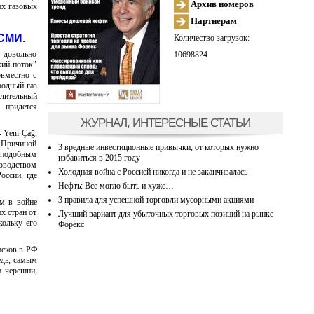
Архив номеров
их газовых
Партнерам
 СМИ.
Количество загрузок:
 довольно
10698824
кий поток"
овместно с
родный газ
елительный
 придется
ЖУРНАЛ, ИНТЕРЕСНЫЕ СТАТЬИ
 Yeni Çağ,
. Причиной
3 вредные инвестиционные привычки, от которых нужно
 подобным
избавиться в 2015 году
оводством
Холодная война с Россией никогда и не заканчивалась
оссии, где
Нефть: Все могло быть и хуже…
3 правила для успешной торговли мусорными акциями
ом в войне
х стран от
Лучший вариант для убыточных торговых позиций на рынке
кольку его
Форекс
исков в РФ
едь, самым
и черешни,