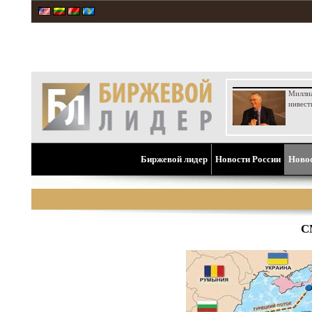
Милли
инвест
Биржевой лидер
Новости России
Ново
С