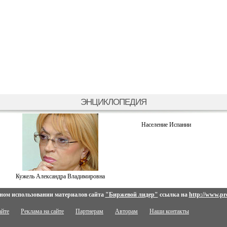
ЭНЦИКЛОПЕДИЯ
Население Испании
Кужель Александра Владимировна
ном использовании материалов сайта
"Биржевой лидер"
ссылка на
http://www.pro
айте
Реклама на сайте
Партнерам
Авторам
Наши контакты