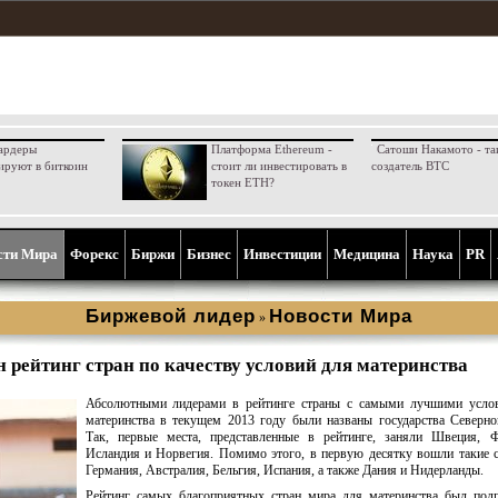
ардеры
Платформа Ethereum -
Сатоши Накамото - та
ируют в биткоин
стоит ли инвестировать в
создатель BTC
токен ETH?
сти Мира
Форекс
Биржи
Бизнес
Инвестиции
Медицина
Наука
PR
Биржевой лидер
Новости Мира
»
 рейтинг стран по качеству условий для материнства
Абсолютными лидерами в рейтинге страны с самыми лучшими усло
материнства в текущем 2013 году были названы государства Северн
Так, первые места, представленные в рейтинге, заняли Швеция, Ф
Исландия и Норвегия. Помимо этого, в первую десятку вошли такие 
Германия, Австралия, Бельгия, Испания, а также Дания и Нидерланды.
Рейтинг самых благоприятных стран мира для материнства был подг