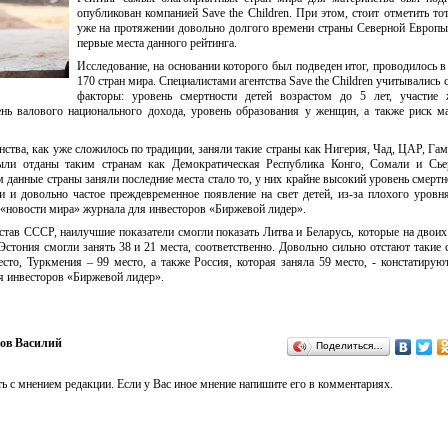
опубликован компанией Save the Children. При этом, стоит отметить тот
уже на протяжении довольно долгого времени страны Северной Европ
первые места данного рейтинга.
Исследование, на основании которого был подведен итог, проводилось в
170 стран мира. Специалистами агентства Save the Children учитывались
факторы: уровень смертности детей возрастом до 5 лет, участие
ень валового национального дохода, уровень образования у женщин, а также риск м
нства, как уже сложилось по традиции, заняли такие страны как Нигерия, Чад, ЦАР, Га
ыли отданы таким странам как Демократическая Республика Конго, Сомали и Сьер
анные страны заняли последние места стало то, у них крайне высокий уровень смертн
и и довольно частое преждевременное появление на свет детей, из-за плохого уровн
а «новости мира» журнала для инвесторов «Биржевой лидер».
став СССР, наилучшие показатели смогли показать Литва и Беларусь, которые на двоих
 Эстония смогли занять 38 и 21 места, соответственно. Довольно сильно отстают такие 
сто, Туркмения – 99 место, а также Россия, которая заняла 59 место, - констатирую
я инвесторов «Биржевой лидер».
ов Василий
Поделиться…
ь с мнением редакции. Если у Вас иное мнение напишите его в комментариях.