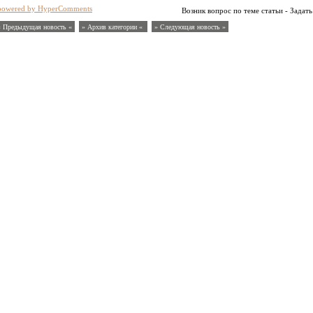
powered by HyperComments
Возник вопрос по теме статьи - Задать
« Предыдущая новость «
» Архив категории «
» Следующая новость »