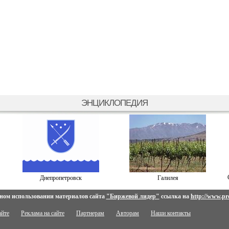
ЭНЦИКЛОПЕДИЯ
Днепропетровск
Галилея
ном использовании материалов сайта
"Биржевой лидер"
ссылка на
http://www.pro
айте
Реклама на сайте
Партнерам
Авторам
Наши контакты