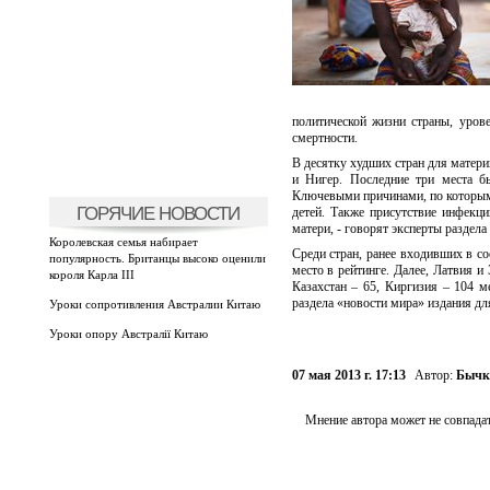
политической жизни страны, уров
смертности.
В десятку худших стран для матери
и Нигер. Последние три места б
Ключевыми причинами, по которым д
ГОРЯЧИЕ НОВОСТИ
детей. Также присутствие инфекци
матери, - говорят эксперты раздел
Королевская семья набирает
Среди стран, ранее входивших в со
популярность. Британцы высоко оценили
место в рейтинге. Далее, Латвия и
короля Карла III
Казахстан – 65, Киргизия – 104 ме
раздела «новости мира» издания дл
Уроки сопротивления Австралии Китаю
Уроки опору Австралії Китаю
07 мая 2013 г. 17:13
Автор:
Бычк
Мнение автора может не совпадат