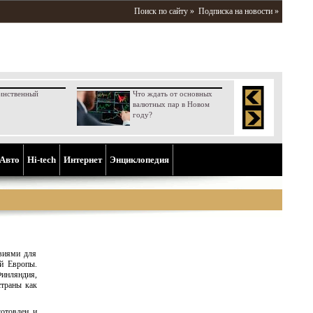
Поиск по сайту »
Подписка на новости »
инственный
Что ждать от основных
валютных пар в Новом
году?
Aвто
Hi-tech
Интернет
Энциклопедия
виями для
ой Европы.
инляндия,
страны как
отовлен и