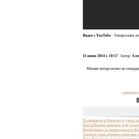
Видео с YouTube
- Темиргалиев лю
11 июня 2014 г. 10:57
Автор:
Але
Мнение автора может не совпадат
comments 
Подаваемую в Крым воду учтем до 
Власти Крыма признали долг за вод
Китай вышел из проекта порта в Кр
Аксенов снова обманул крымских та