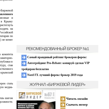
 «Биржевой
авленного
ансовые и
– в Крыму
ристегнуть
ходить на
Российской
татарин по
) не менее
РЕКОМЕНДОВАННЫЙ БРОКЕР №1
о комитета
Самый правдивый рейтинг брокеров форекс
санаторно-
спублики в
Автотрейдинг Pro-Rebate: копируй сделки VIP
туру, став
рственного
трейдеров бесплатно
в крымский
Nord FX лучший форекс брокер 2019 года
ерен стать
ЖУРНАЛ «БИРЖЕВОЙ ЛИДЕР»
ную медиа-
вешь шагом
Читать онлайн
должности.
Скачать номер