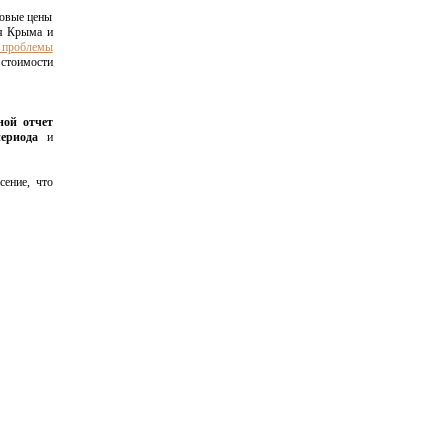
ровые цены
ля Крыма и
и проблемы
 стоимости
ной отчет
ериода
и
сение, что