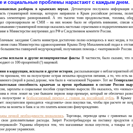
е и социальные проблемы нарастают с каждым днем.
зонансных разборок в крымских верхах
. Детонатором послужила информация о
часть гуманитарной помощи, которую направили в Крым российские регионы, поли
лась элементарно разворованной. А это тысячи тонн продовольствия, топлива, обо
дал спровоцировали не СМИ – на них можно было не обратить внимание, списав н
ровывании гуманитарной помощи оказались настолько серьезными и подкрепленными к
ание в Министерстве внутренних дел РФ и Следственном комитете России.
личным: заседание Совета министров достаточно полно освещалось в масс медиа, в то
0 июня глава Министерства здравоохранения Крыма Петр Михальчевский подал в отстав
т большинства главврачей медучреждений, получавших помощь с «материковой» России.
ьства всплыли и другие нелицеприятные факты
. В частности, было сказано, что л
дают со 100-процентной (!) наценкой.
ния в коррупции, всплыли и другие истории
, рассказывающие о неблагоприятной об
и признали, что на полуострове острая нехватка продуктов питания, а то, что есть на
намного (порой в разы) дороже, чем было в «незалежной Украине». Тот же
Темиргалие
упательная способность крымчан за время пребывания в составе России выр
нсии, зарплаты и социальные пособия существенно выросли. Но оказалось, что «новых»
вина в этом лежит на уже бывшем первом вице-премьере, который не обеспечил разв
на полуострове и
безболезненный переход с гривни на российский рубль
. В Крыму 
ет: покупателям приходится «подгонять» свои покупки так, чтобы при расчете не пот
ноты на монеты в банк и за это платить комиссию финучреждению.
вары первой необходимости провалились
. Торговцы, переводя цены с гривневых на
 свои дополнительные расходы. Запрет Роспотребнадзора на поставку продуктов п
териковой» Украины обернулся тем, что магазинные полки опустели, а товары от 
рое дороже украинских.