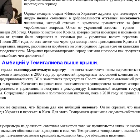
переходного периода.
Однако эксперты отдела «Новости Украины» журнала для инвесторов
лидер»
полны сомнений в добровольности отставки высокопост
чиновника
, который отвечал в крымском правительстве за фин
«проблемные» вопросы. Отказ от украинской валюты – гривни 
января 2015 года. Однако по настоянию Кремля, который хотел побыстрее и посильнее п
аза от гривни были сокращены в несколько раз – украинская валюта перестала 
 июня 2014 года, то есть менее чем через два месяца после присоединения Крыма к 
иргалиев, видимо, рассчитывал поработать на благо родного Крыма (сам он казанский 
кородственного» Меджлиса крымскотатарского народа изгнали с позором как предателя
вника более чем достаточно!
Амбиций у Темигалиева выше крыши.
 сделал головокружительную карьеру
– от поста заместителя главы парламентског
семьи и молодежи в 2003 году до должностей председателя постоянной комиссии по 
предпринимательству ВС и заместителя председателя Совета министров автономной ре
д выпускник Киевского национального экономического университета закончил аспиран
арственного управления, и поступил в докторантуру Национальной академии госуда
ы. Сотрудничал с различными политическими партиями, пока в 2010 году не прошел 
нов.
ик не скрывал, что Крыма для его амбиций маловато
. Он не скрывал, что нам
ы Украины и переехать в Киев. Для этого Темиргалиев даже начал создавать собствен
ице-премьера на должность советника министров того же правительства никак не назо
о вызывает обоснованные подозрения в том, что Темиргалиева «попросили» с высокой 
рит плачевное состояние крымской экономики и быстрое обнищание населения.