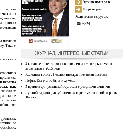
Архив номеров
Партнерам
 том, что
тические и
Количество загрузок:
рудования,
а происки
10698824
онкретными
м числе на
ку. Такого
ЖУРНАЛ, ИНТЕРЕСНЫЕ СТАТЬИ
екарства и
3 вредные инвестиционные привычки, от которых нужно
избавиться в 2015 году
становке в
Холодная война с Россией никогда и не заканчивалась
 прилавках
Нефть: Все могло быть и хуже…
в недавно
3 правила для успешной торговли мусорными акциями
осла, как
 пенсий не
Лучший вариант для убыточных торговых позиций на рынке
орачивание
Форекс
не то что
ребовались
 рублевые,
итания от
российских