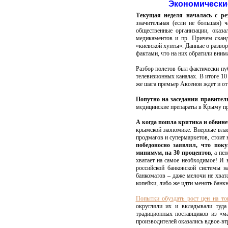
Экономически
Текущая неделя началась с ре
значительная (если не большая) 
общественные организации, оказа
медикаментов и пр. Причем скан
«киевской хунты». Данные о разво
фактами, что на них обратили вним
Разбор полетов был фактически пуб
телевизионных каналах. В итоге 1
же шага премьер Аксенов ждет и о
Попутно на заседании правител
медицинские препараты в Крыму про
А когда пошла критика и обвине
крымской экономике. Впервые власт
продмагов и супермаркетов, стоит 
победоносно заявлял, что пок
минимум, на 30 процентов
, а пе
хватает на самое необходимое! И 
российской банковской системы 
банкоматов – даже мелочи не хвата
копейки, либо же идти менять банк
Попытки обуздать рост цен на то
округляли их и вкладывали туда
традиционных поставщиков из «ма
производителей оказались вдвое-вт