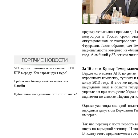
предварительно анонсировали до 1 
полуостров к России, сроки отк
оккупированном полуострове уже 1
Федерации. Таким образом, сам Тем
национальности, которого из «близ
года. А амбиций у 37-летнего чино
ГОРЯЧИЕ НОВОСТИ
SEC примет решение относительно ETH
За 10 лет в Крыму Темиргалиев
ETF в среду. Как отреагирует курс?
Верховного совета АРК по делам 
курортному комплексу, туризму и 
Срібло має більшу капіталізацію, ніж
конце 2013 года. В этот же перио
біткойн
кандидатом наук в области госуд
управления при президенте Украин
Публичные выступления: что стоит знать?
парламент по спискам Партии регио
Однако уже тогда
молодой полит
народным депутатом Верховной Рад
империю.
Так что переход с поста первого в
вверх по карьерной лестнице. И эт
В пользу этого предположения гово