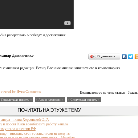
бил рапортовать о победах и достижениях
ксандр Дынниченко
Поделиться…
ь с мнением редакции. Если у Вас иное мнение напишите его в комментариях.
powered by HyperComments
Возник вопрос по теме статьи - Задать
« Предыдущая новость «
» Архив категории «
» Следующая новость »
ПОЧИТАТЬ НА ЭТУ ЖЕ ТЕМУ
литра – глава Херсонской ОГА
у и просят Киев возобновить работу канала
ыму из-за аннексии РФ
тар – никаких квот во власти они не получат