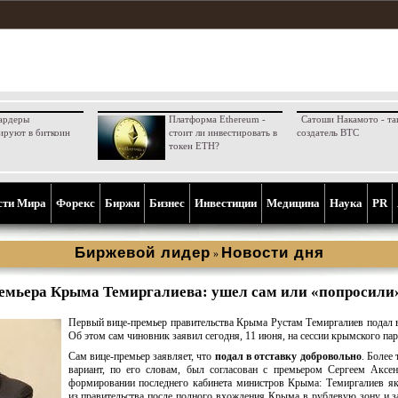
ардеры
Платформа Ethereum -
Сатоши Накамото - та
ируют в биткоин
стоит ли инвестировать в
создатель BTC
токен ETH?
сти Мира
Форекс
Биржи
Бизнес
Инвестиции
Медицина
Наука
PR
Биржевой лидер
Новости дня
»
емьера Крыма Темиргалиева: ушел сам или «попросили
Первый вице-премьер правительства Крыма Рустам Темиргалиев подал в
Об этом сам чиновник заявил сегодня, 11 июня, на сессии крымского пар
Сам вице-премьер заявляет, что
подал в отставку добровольно
. Более 
вариант, по его словам, был согласован с премьером Сергеем Аксе
формировании последнего кабинета министров Крыма: Темиргалиев я
из правительства после полного вхождения Крыма в рублевую зону и 