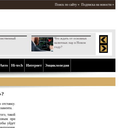
Поиск по сайту »
Подписка на новости »
инственный
Что ждать от основных
валютных пар в Новом
году?
Aвто
Hi-tech
Интернет
Энциклопедия
»?
 отставку.
ламента.
того, такой
новым при
кобы уйдет
завершения