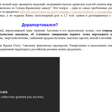
 в полной мере проявится неурожай, вызванный отказом крымских властей платить ми
ставлялась по Северо-Крымскому каналу? Этот вопрос – один из самых проблемных д
Но он предпочел
победно рапортовать на своей странице в соцсети Facebook о разрешени
х, а не отдавать Киеву смехотворный долг в 1,7 млн. гривен и договариваться о
.
Дорапортовался?
лей, переполнившей чашу терпения Аксенова и его кремлевских хозяев, стал
очеред
уквально накануне, об успешном завершении первого этапа переходного п
я, энергообеспечения, снабжения продовольствием, выплаты зарплат, пенсий и пособий.
 Крыма Олегу Савельеву фактически опровергать Темиргалиева и высказывать опа
оединенной территории к российским реалиям нужно продлевать…