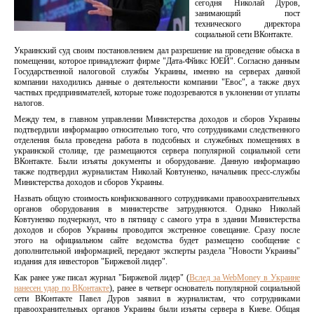
сегодня Николай Дуров,
занимающий пост
технического директора
социальной сети ВКонтакте.
Украинский суд своим постановлением дал разрешение на проведение обыска в
помещении, которое принадлежит фирме "Дата-Фйикс ЮЕЙ". Согласно данным
Государственной налоговой службы Украины, именно на серверах данной
компании находились данные о деятельности компании "Евос", а также двух
частных предпринимателей, которые тоже подозреваются в уклонении от уплаты
налогов.
Между тем, в главном управлении Министерства доходов и сборов Украины
подтвердили информацию относительно того, что сотрудниками следственного
отделения была проведена работа в подсобных и служебных помещениях в
украинской столице, где размещаются сервера популярной социальной сети
ВКонтакте. Были изъяты документы и оборудование. Данную информацию
также подтвердил журналистам Николай Ковтуненко, начальник пресс-службы
Министерства доходов и сборов Украины.
Назвать общую стоимость конфискованного сотрудниками правоохранительных
органов оборудования в министерстве затрудняются. Однако Николай
Ковтуненко подчеркнул, что в пятницу с самого утра в здании Министерства
доходов и сборов Украины проводится экстренное совещание. Сразу после
этого на официальном сайте ведомства будет размещено сообщение с
дополнительной информацией, передают эксперты раздела "Новости Украины"
издания для инвесторов "Биржевой лидер".
Как ранее уже писал журнал "Биржевой лидер" (
Вслед за WebMoney в Украине
нанесен удар по ВКонтакте
), ранее в четверг основатель популярной социальной
сети ВКонтакте Павел Дуров заявил в журналистам, что сотрудниками
правоохранительных органов Украины были изъяты сервера в Киеве. Общая