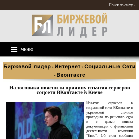
Поиск по сайту »
МЕНЮ
Биржевой лидер
Интернет
Социальные Сети
»
»
Вконтакте
»
Налоговики пояснили причину изъятия серверов
соцсети ВКонтакте в Киеве
Изъятие серверов в
социальной сети ВКонтакте в
украинской столице
проходило по решению суда
и с целью поиска
документации о финансовой
деятельности компании
"Евос". Об этом сообщил