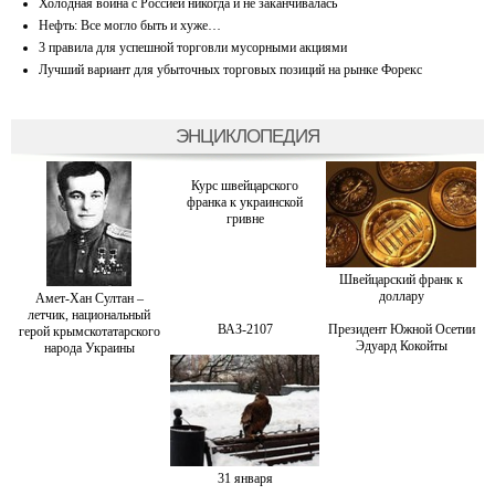
Холодная война с Россией никогда и не заканчивалась
Нефть: Все могло быть и хуже…
3 правила для успешной торговли мусорными акциями
Лучший вариант для убыточных торговых позиций на рынке Форекс
ЭНЦИКЛОПЕДИЯ
Курс швейцарского
франка к украинской
гривне
Швейцарский франк к
доллару
Амет-Хан Султан –
летчик, национальный
ВАЗ-2107
Президент Южной Осетии
герой крымскотатарского
Эдуард Кокойты
народа Украины
31 января