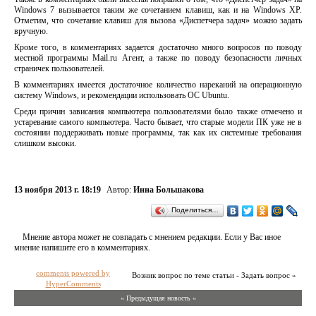
Windows 7 вызывается таким же сочетанием клавиш, как и на Windows XP.
Отметим, что сочетание клавиш для вызова «Диспетчера задач» можно задать
вручную.
Кроме того, в комментариях задается достаточно много вопросов по поводу
местной программы Mail.ru Агент, а также по поводу безопасности личных
страничек пользователей.
В комментариях имеется достаточное количество нареканий на операционную
систему Windows, и рекомендации использовать ОС Ubuntu.
Среди причин зависания компьютера пользователями было также отмечено и
устаревание самого компьютера. Часто бывает, что старые модели ПК уже не в
состоянии поддерживать новые программы, так как их системные требования
слишком высоки.
13 ноября 2013 г. 18:19
Автор:
Инна Большакова
Поделиться…
Мнение автора может не совпадать с мнением редакции. Если у Вас иное
мнение напишите его в комментариях.
comments powered by
Возник вопрос по теме статьи - Задать вопрос »
HyperComments
« Предыдущая новость «