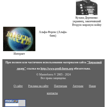
Кузьма Деревянко:
украинец, закончивший
Вторую мировую войну
Альфа-Форекс (Альфа-
банк)
Интернет
При полном или частичном использовании материалов сайта
"Биржевой
лидер"
ссылка на
http://www.profi-forex.org
обязательна.
© Masterforex-V 2005 - 2024
Все права защищены.
О сайте
Реклама на сайте
Партнерам
Авторам
Наши
контакты