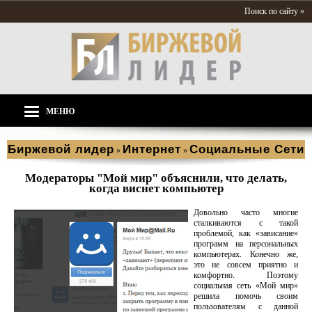
Поиск по сайту »
МЕНЮ
Биржевой лидер
Интернет
Социальные Сети
»
»
Модераторы "Мой мир" объяснили, что делать,
когда виснет компьютер
Довольно часто многие
сталкиваются с такой
проблемой, как «зависание»
программ на персональных
компьютерах. Конечно же,
это не совсем приятно и
комфортно. Поэтому
социальная сеть «Мой мир»
решила помочь своим
пользователям с данной