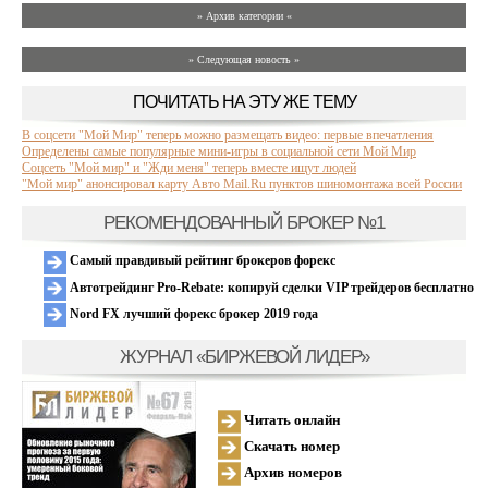
» Архив категории «
» Следующая новость »
ПОЧИТАТЬ НА ЭТУ ЖЕ ТЕМУ
В соцсети "Мой Мир" теперь можно размещать видео: первые впечатления
Определены самые популярные мини-игры в социальной сети Мой Мир
Соцсеть "Мой мир" и "Жди меня" теперь вместе ищут людей
"Мой мир" анонсировал карту Авто Mail.Ru пунктов шиномонтажа всей России
РЕКОМЕНДОВАННЫЙ БРОКЕР №1
Самый правдивый рейтинг брокеров форекс
Автотрейдинг Pro-Rebate: копируй сделки VIP трейдеров бесплатно
Nord FX лучший форекс брокер 2019 года
ЖУРНАЛ «БИРЖЕВОЙ ЛИДЕР»
Читать онлайн
Скачать номер
Архив номеров