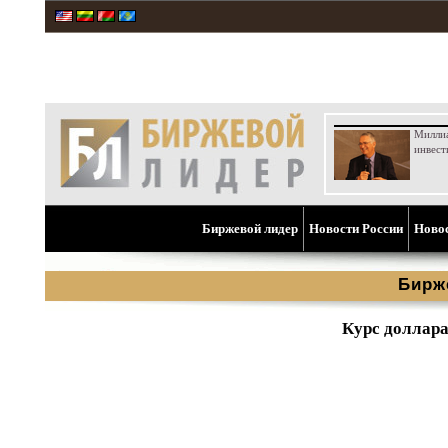
Милли
инвест
Биржевой лидер
Новости России
Ново
Бирж
Курс доллара