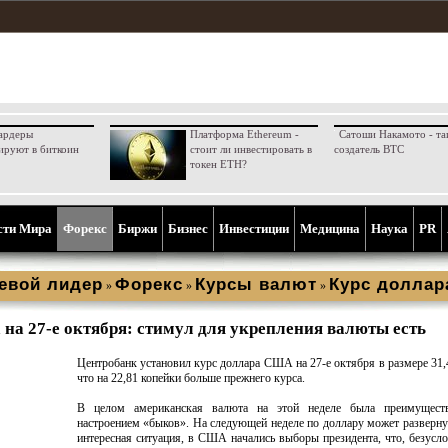
ардеры
Платформа Ethereum -
Сатоши Накамото - та
ируют в биткоин
стоит ли инвестировать в
создатель BTC
токен ETH?
сти Мира
Форекс
Биржи
Бизнес
Инвестиции
Медицина
Наука
PR
евой лидер
Форекс
Курсы валют
Курс доллар
»
»
»
 на 27-е октября: стимул для укрепления валюты есть
Центробанк установил курс доллара США на 27-е октября в размере 31,
что на 22,81 копейки больше прежнего курса.
В целом американская валюта на этой неделе была преимущест
настроением «быков». На следующей неделе по доллару может разверну
интересная ситуация, в США начались выборы президента, что, безусло