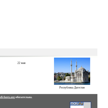
22 мая
Республика Дагестан
fi-forex.org
обязательна.