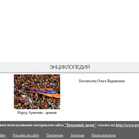
ЭНЦИКЛОПЕДИЯ
Богомолец Ольга Вадимовна
Народ Армении - армяне
ном использовании материалов сайта
"Биржевой лидер"
ссылка на
http://www.pro
айте
Реклама на сайте
Партнерам
Авторам
Наши контакты