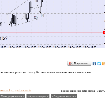
Поделиться…
ь с мнением редакции. Если у Вас иное мнение напишите его в комментариях.
powered by HyperComments
Возник вопрос по теме статьи - Задать
« Предыдущая новость «
» Архив категории «
» Следующая новость »