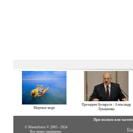
Президент Беларуси - Александр
Мертвое море
Лукашенко
При полном или частич
© Masterforex-V 2005 - 2024
О с
Все права защищены.