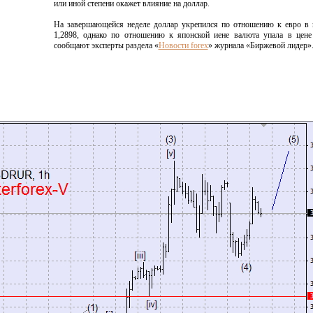
или иной степени окажет влияние на доллар.
На завершающейся неделе доллар укрепился по отношению к евро в 
1,2898, однако по отношению к японской иене валюта упала в цене
сообщают эксперты раздела «
Новости forex
» журнала «Биржевой лидер