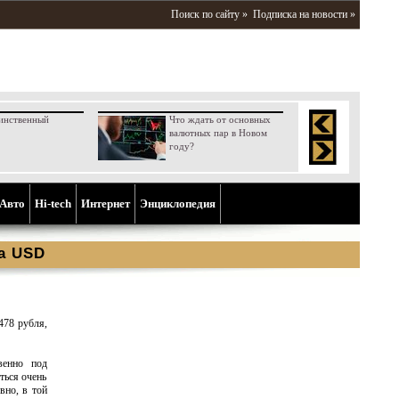
Поиск по сайту »
Подписка на новости »
инственный
Что ждать от основных
валютных пар в Новом
году?
Aвто
Hi-tech
Интернет
Энциклопедия
а USD
478 рубля,
венно под
ться очень
вно, в той