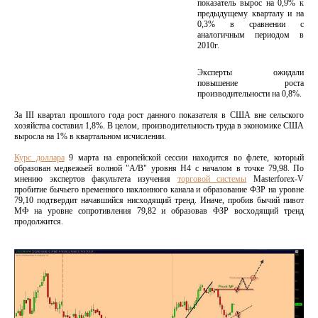
показатель вырос на 0,9% к
предыдущему кварталу и на
0,3% в сравнении с
аналогичным периодом в
2010г.
Эксперты ожидали
повышение роста
производительности на 0,8%.
За III квартал прошлого года рост данного показателя в США вне сельского
хозяйства составил 1,8%. В целом, производительность труда в экономике США
выросла на 1% в квартальном исчислении.
Курс доллара
9 марта на европейской сессии находится во флете, который
образован медвежьей волной "A/B" уровня H4 с началом в точке 79,98. По
мнению экспертов факультета изучения
торговой системы
Masterforex-V
пробитие бычьего временного наклонного канала и образование ФЗР на уровне
79,10 подтвердит начавшийся нисходящий тренд. Иначе, пробив бычий пивот
МФ на уровне сопротивления 79,82 и образовав ФЗР восходящий тренд
продолжится.