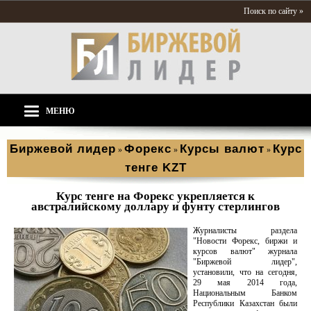
Поиск по сайту »
МЕНЮ
Биржевой лидер
Форекс
Курсы валют
Курс
»
»
»
тенге KZT
Курс тенге на Форекс укрепляется к
австралийскому доллару и фунту стерлингов
Журналисты раздела
"Новости Форекс, биржи и
курсов валют" журнала
"Биржевой лидер",
установили, что на сегодня,
29 мая 2014 года,
Национальным Банком
Республики Казахстан были