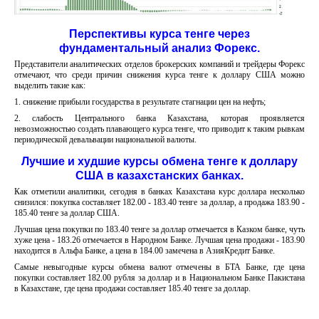
Перспективы курса тенге через
фундаментальный анализ Форекс.
Представители аналитических отделов брокерских компаний и трейдеры Форекс
отмечают, что среди причин снижения курса тенге к доллару США можно
выделить такие как:
1. снижение прибыли государства в результате стагнации цен на нефть;
2. слабость Центрального банка Казахстана, которая проявляется
невозможностью создать плавающего курса тенге, что приводит к таким рывкам
периодической девальвации национальной валюты.
Лучшие и худшие курсы обмена тенге к доллару
США в казахстанских банках.
Как отметили аналитики, сегодня в банках Казахстана курс доллара несколько
снизился: покупка составляет 182.00 - 183.40 тенге за доллар, а продажа 183.90 -
185.40 тенге за доллар США.
Лучшая цена покупки по 183.40 тенге за доллар отмечается в Казком банке, чуть
хуже цена - 183.26 отмечается в Народном Банке. Лучшая цена продажи - 183.90
находится в Альфа Банке, а цена в 184.00 замечена в АзияКредит Банке.
Самые невыгодные курсы обмена валют отмечены в БТА Банке, где цена
покупки составляет 182.00 рубля за доллар и в Национальном Банке Пакистана
в Казахстане, где цена продажи составляет 185.40 тенге за доллар.