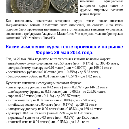
изменены официальные
котировки курса тенге к
другим мировым валютам
рынка Форекс.
Как изменились показатели котировок курса тенге, после внесения
Национальным банком Казахстана этих изменений, на сколько и по какой
причине были проведены изменения, все это постарались выяснить журналисты
совместно с трейдерами Академии Masterforex-V и представителями брокерских
компаний RVD Markets и TusarFX .
Какие изменения курса тенге произошли на рынке
Форекс 29 мая 2014 года.
Так, на 29 мая 2014 года курс тенге укрепился к таким валютам Форекс:
- английскому фунту стерлингов на 0.53 тенге (или + 0.17%) - до 308.45 тенге;
- австралийскому доллару на 0.01 тенге ( или + 0.005%) - до 169.91 тенге;
- российскому рублю на 0.03 тенге (или + 0.55%) - до 5.33 тенге;
- белорусскому рублю на 0.01 тенге (или + 0.54%) - до 1.82 тенге.
Курс тенге снизился к следующим валютам Форекс:
- сингапурскому доллару на 0.42 тенге ( или - 0.28%) - до 146.52 тенге;
- швейцарскому франку на 0.13 тенге (или - 0.06%) - до 205.02 тенге;
- евро на 0.28 тенге (или - 0.11%) - до 250.57 тенге;
- литовскому литу на 0.07 тенге (или - 0.09%) - до 72.59 тенге;
- китайскому юаню на 0.05 тенге (или - 0.17%) - до 29.42 тенге;
- канадскому доллару на 0.09 тенге (или - 0.05%) - до 169.44 тенге;
- доллару США на 0.5 тенге (или - 0.27%) - до 183.96 тенге;
- украинской гривне на 0.03 тенге (или - 0.19%) - до 15.50 тенге;
- японской иене на 0.01 тенге (или - 0.55%) - до 1.81 тенге.