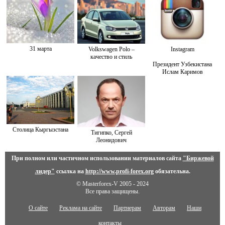
31 марта
Volkswagen Polo –
Instagram
качество и стиль
Президент Узбекистана
Ислам Каримов
Столица Кыргызстана
Тигипко, Сергей
Леонидович
При полном или частичном использовании материалов сайта
"Биржевой
лидер"
ссылка на
http://www.profi-forex.org
обязательна.
© Masterforex-V 2005 - 2024
Все права защищены.
О сайте
Реклама на сайте
Партнерам
Авторам
Наши
контакты