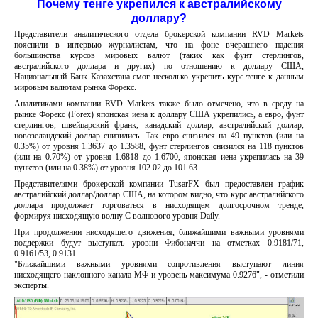
Почему тенге укрепился к австралийскому
доллару?
Представители аналитического отдела брокерской компании RVD Markets
пояснили в интервью журналистам, что на фоне вчерашнего падения
большинства курсов мировых валют (таких как фунт стерлингов,
австралийского доллара и других) по отношению к доллару США,
Национальный Банк Казахстана смог несколько укрепить курс тенге к данным
мировым валютам рынка Форекс.
Аналитиками компании RVD Markets также было отмечено, что в среду на
рынке Форекс (Forex) японская иена к доллару США укрепились, а евро, фунт
стерлингов, швейцарский франк, канадский доллар, австралийский доллар,
новозеландский доллар снизились. Так евро снизился на 49 пунктов (или на
0.35%) от уровня 1.3637 до 1.3588, фунт стерлингов снизился на 118 пунктов
(или на 0.70%) от уровня 1.6818 до 1.6700, японская иена укрепилась на 39
пунктов (или на 0.38%) от уровня 102.02 до 101.63.
Представителями брокерской компании TusarFX был предоставлен график
австралийский доллар/доллар США, на котором видно, что курс австралийского
доллара продолжает торговаться в нисходящем долгосрочном тренде,
формируя нисходящую волну С волнового уровня Daily.
При продолжении нисходящего движения, ближайшими важными уровнями
поддержки будут выступать уровни Фибоначчи на отметках 0.9181/71,
0.9161/53, 0.9131.
"Ближайшими важными уровнями сопротивления выступают линия
нисходящего наклонного канала МФ и уровень максимума 0.9276", - отметили
эксперты.