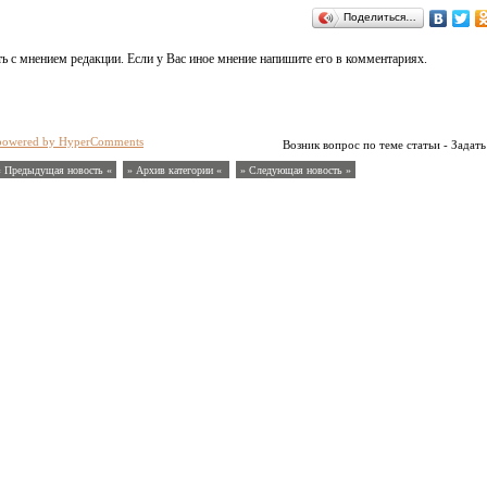
Поделиться…
ь с мнением редакции. Если у Вас иное мнение напишите его в комментариях.
powered by HyperComments
Возник вопрос по теме статьи - Задать
« Предыдущая новость «
» Архив категории «
» Следующая новость »