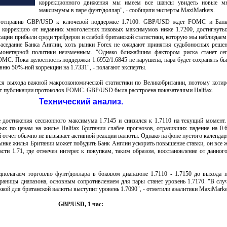
коррекционного движения мы имеем все шансы увидеть новые мн
максимумы в паре фунт/доллар", - сообщили эксперты MaxiMarkets.
, отправив GBP/USD к ключевой поддержке 1.7100. GBP/USD ждет FOMC и Банк
коррекцию от недавних многолетних пиковых максимумов ниже 1.7200, достигнуты
ации прибыли среди трейдеров и слабой британской статистики, которую мы наблюдаем
заседание Банка Англии, хоть рынки Forex не ожидают принятия судьбоносных решен
 монетарной политики неизменным. "Однако ближайшим фактором риска станет се
MC. Пока целостность поддержки 1.6952/1.6845 не нарушена, пара будет сохранять бы
вню 50%-ной коррекции на 1.7331", - полагают эксперты.
тся выхода важной макроэкономической статистики по Великобритании, поэтому коти
 от публикации протоколов FOMC. GBP/USD была расстроена показателями Halifax.
Технический анализ.
 достижения сессионного максимума 1.7145 и снизился к 1.7110 на текущий момент
ых по ценам на жилье Halifax Британии слабее прогнозов, отразивших падение на 0
 отчет обычно не вызывает активной реакции валюты. Однако на фоне пустого календар
рынке жилья Британии может побудить Банк Англии ускорить повышение ставки, он все 
сти 1.71, где отмечен интерес к покупкам, таким образом, восстановление от данног
дполагаем торговлю фунт/доллара в боковом диапазоне 1.7110 - 1.7150 до выхода 
аницы диапазона, основным сопротивлением для пары станет уровень 1.7170. "В слу
кой для британской валюты выступит уровень 1.7090", - отметили аналитики MaxiMarke
GBP/USD, 1 час: