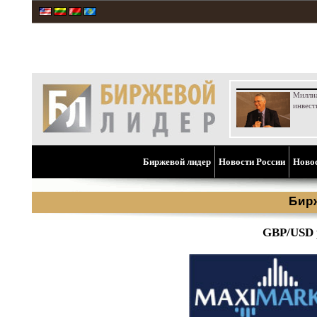
Милли
инвест
Биржевой лидер
Новости России
Ново
Бир
GBP/USD 