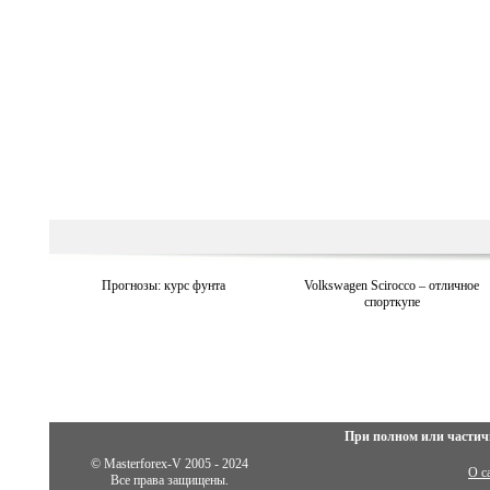
Прогнозы: курс фунта
Volkswagen Scirocco – отличное
спорткупе
При полном или частич
© Masterforex-V 2005 - 2024
О с
Все права защищены.