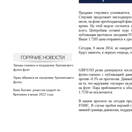
Продажи стерлинга усиливаются
Стерлинг продолжает нисходящую 
июля, на фоне преобладающей фикс
время. На этой неделе состоится 
всего, Центробанк оставит курс
публикация протокола заседания FO
Выше 1.7205 цена отправится к уро
Сегодня, 9 июля 2014, не ожидае
будут зависеть, в первую очередь,
ГОРЯЧИЕ НОВОСТИ
Звезды сошлись в поддержку британского
фунта фунт
GBP/USD резко развернулся после
фунта совпало с публикацией данн
Зірки зійшлися на підтримку британського
против -0.3% по прогнозам. Данный
фунта
на то, что надувание «пузыря» на 
на фунт. Пара приближается к обла
Банк Англии: рецессия ударит по
1.7150 не исключается.
Британии в конце 2022 года
В нашем прогнозе на сегодня пре
FOMC. В случае пробоя верхней гр
нижней границы диапазона, поддерж