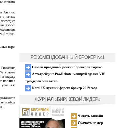
оголетние
а Англии.
х в начале
 последнее
ий, скорее
годняшняя
чий тренд.
ровки пары
РЕКОМЕНДОВАННЫЙ БРОКЕР №1
Самый правдивый рейтинг брокеров форекс
. Снижение
.6% в июне
Автотрейдинг Pro-Rebate: копируй сделки VIP
я и надежд
же повлиял
трейдеров бесплатно
о уровня к
Nord FX лучший форекс брокер 2019 года
протоколов
ЖУРНАЛ «БИРЖЕВОЙ ЛИДЕР»
чае пробоя
ts.
Читать онлайн
Скачать номер