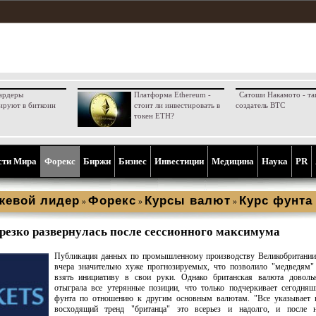
ардеры
Платформа Ethereum -
Сатоши Накамото - та
ируют в биткоин
стоит ли инвестировать в
создатель BTC
токен ETH?
сти Мира
Форекс
Биржи
Бизнес
Инвестиции
Медицина
Наука
PR
жевой лидер
Форекс
Курсы валют
Курс фунта
»
»
»
резко развернулась после сессионного максимума
Публикация данных по промышленному производству Великобритании 
вчера значительно хуже прогнозируемых, что позволило "медведям"
взять инициативу в свои руки. Однако британская валюта доволь
отыграла все утерянные позиции, что только подчеркивает сегодня
фунта по отношению к другим основным валютам. "Все указывает н
восходящий тренд "британца" это всерьез и надолго, и после н