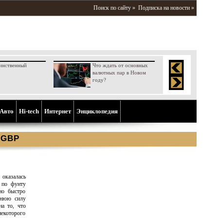
Поиск по сайту »
Подписка на новости »
инственный
Что ждать от основных
валютных пар в Новом
году?
Aвто
Hi-tech
Интернет
Энциклопедия
 GBP
оказалась
 по фунту
но быстро
шнюю силу
а то, что
екоторого