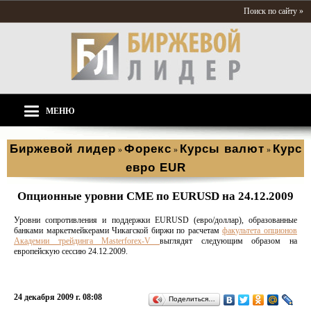
Поиск по сайту »
МЕНЮ
Биржевой лидер
Форекс
Курсы валют
Курс
»
»
»
евро EUR
Опционные уровни CME по EURUSD на 24.12.2009
Уровни сопротивления и поддержки EURUSD (евро/доллар), образованные
банками маркетмейкерами Чикагской биржи по расчетам
факультета опционов
Академии трейдинга Masterforex-V
выглядят следующим образом на
европейскую сессию 24.12.2009.
24 декабря 2009 г. 08:08
Поделиться…