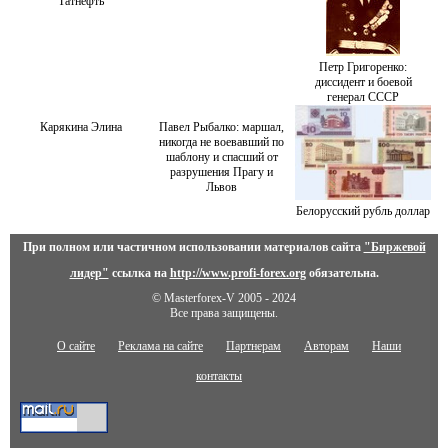
Татнефть
Петр Григоренко:
диссидент и боевой
генерал СССР
Карякина Элина
Павел Рыбалко: маршал,
никогда не воевавший по
шаблону и спасший от
разрушения Прагу и
Львов
Белорусский рубль доллар
При полном или частичном использовании материалов сайта
"Биржевой
лидер"
ссылка на
http://www.profi-forex.org
обязательна.
© Masterforex-V 2005 - 2024
Все права защищены.
О сайте
Реклама на сайте
Партнерам
Авторам
Наши
контакты