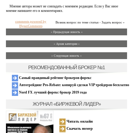
Мнение автора может не совпадать с мнением редакции. Если у Вас иное
мнение напишите его в комментариях.
comments powered by
Возник вопрос по теме статьи - Задать вопрос »
HyperComments
« Предыдущая новость «
» Архив категории «
» Следующая новость »
РЕКОМЕНДОВАННЫЙ БРОКЕР №1
Самый правдивый рейтинг брокеров форекс
Автотрейдинг Pro-Rebate: копируй сделки VIP трейдеров бесплатно
Nord FX лучший форекс брокер 2019 года
ЖУРНАЛ «БИРЖЕВОЙ ЛИДЕР»
Читать онлайн
Скачать номер