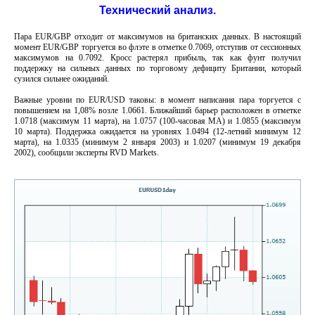
Технический анализ.
Пара EUR/GBP отходит от максимумов на британских данных. В настоящий
момент EUR/GBP торгуется во флэте в отметке 0.7069, отступив от сессионных
максимумов на 0.7092. Кросс растерял прибыль, так как фунт получил
поддержку на сильных данных по торговому дефициту Британии, который
сузился сильнее ожиданий.
Важные уровни по EUR/USD таковы: в момент написания пара торгуется с
повышением на 1,08% возле 1.0661. Ближайший барьер расположен в отметке
1.0718 (максимум 11 марта), на 1.0757 (100-часовая MA) и 1.0855 (максимум
10 марта). Поддержка ожидается на уровнях 1.0494 (12-летний минимум 12
марта), на 1.0335 (минимум 2 января 2003) и 1.0207 (минимум 19 декабря
2002), сообщили эксперты RVD Markets.