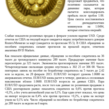
продолжает продаваться, что
позитивно сказывается на
динамике пары, которая
пытается консолидировать
прибыль после пробоя 1.06.
Цена смогла восстановиться
от двенадцатилетних
минимумов на 1.0494,
которые отметила овернайт.
Слабые показатели розничных продаж в феврале усилили падение USD. Среди
отчетов по США на текущей неделе ожидается индекс потребительского доверия
Reuters/Мичиган за март (ожидается по прогнозам 95.5). В США обращения за
пособием сократились сильнее прогнозов на прошлой неделе, отметили
аналитики RVD Markets.
Как показали официальные данные, обращения за пособием сократились на 36
тысяч до трехнедельного минимума 289 тысяч. Предыдущее значение было
пересмотрено до 325 тысяч. Экономисты прогнозировали значение 305 тысяч.
Четырехнедельная скользящая средняя опустилась к 302 25 от 306 00. Число
повторных заявок на пособие по безработице сократилось на 5 тысяч до 2,42
млн за неделю, на 28 февраля 2015. EUR/USD тестирует уровень 1.0680 на
американских отчетах. EUR/USD вновь растет в четверг, двигаясь к сессионным
максимумам вблизи 1.0680. EUR/USD возросла на данных США. Пара
EUR/USD продолжила расти, после того как данные по розничным продажам в
США разочаровали рынки: показатель сократился на 0,6% против прогноза
+0,3%, а без учета автомобилей упал на 0,1%. Еще один отчет показал, что цены
на импорт возросли на 0,4% м/м против прогноза +0,2%, а цены на экспорт
упали на 0,1% м/м. Число обращений за пособием по безработице сократилось
до 289 тысяч за неделю на 6 марта.