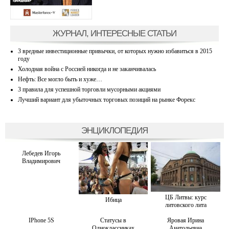
ЖУРНАЛ, ИНТЕРЕСНЫЕ СТАТЬИ
3 вредные инвестиционные привычки, от которых нужно избавиться в 2015
году
Холодная война с Россией никогда и не заканчивалась
Нефть: Все могло быть и хуже…
3 правила для успешной торговли мусорными акциями
Лучший вариант для убыточных торговых позиций на рынке Форекс
ЭНЦИКЛОПЕДИЯ
Лебедев Игорь
Владимирович
ЦБ Литвы: курс
Ибица
литовского лита
IPhone 5S
Статусы в
Яровая Ирина
Одноклассниках
Анатольевна