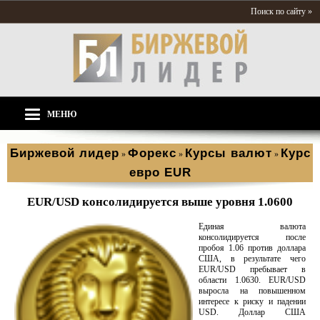
Поиск по сайту »
МЕНЮ
Биржевой лидер
Форекс
Курсы валют
Курс
»
»
»
евро EUR
EUR/USD консолидируется выше уровня 1.0600
Единая валюта
консолидируется после
пробоя 1.06 против доллара
США, в результате чего
EUR/USD пребывает в
области 1.0630. EUR/USD
выросла на повышенном
интересе к риску и падении
USD. Доллар США