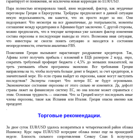
гарантирует ее понижения, не исключена новая коррекция по EUR/USD.
Пара полностью игнорировала такой, явно медвежий, фактор, как неудачные
переговоры Греции и Еврогруппы. Трейдеры предполагают в данной ситуации
некую недосказанность, им кажется, что их просто водят за нос. Они
подозревают. Что несмотря на все драматичные, до театральности, моменты
соглашение между кредиторами и Афинами будет заключено. С другой стороны,
можно предполагать, что в текущие котировки уже заложен фактор изменения
состава еврозоны и последующие выводы из этого. Возможна иная ситуация,
что инвесторы не смогли понять ситуацию и находятся в состоянии
неопределенности, отметили аналитики FBS.
Пожелания Греции вызывают нарастающее раздражение кредиторов. Так,
Афины хотят получить прибыль с вложений в ЕЦБ размером 2 млрд. евро,
сократить требуемый профицит бюджета с 4,5% до меньших показателей, на
треть уменьшить объем программы экономии. Все требования Греции
направлены на то, чтобы получить больше денег в бюджет, за счет кредиторов, в
значительной мере. Но если страна выйдет из еврозоны, какие могут наступить
последствия? Эксперты говорят. Что потери ЕС не будут огромными.
Экономическое состояние еврозоны от этого сильно не изменится. Да, дефолт
страны ляжет на финансовую систему ЕС, но она вполне может справиться с
этим. Основная трудность — опасения. Что за Грецией могут последовать иные
члены еврозоны, такие как Испания или Италия. Греция опасна именно как
прецедент.
.
Торговые рекомендации.
За двое суток EUR/USD удалось возвратиться в четырехчасовой район облака
Ишимоку. Курс пары EUR/USD всередине облака попал еще на прошедшей
неделе. Близость сильного сопротивления Сенкоу Спан Б вспугнула