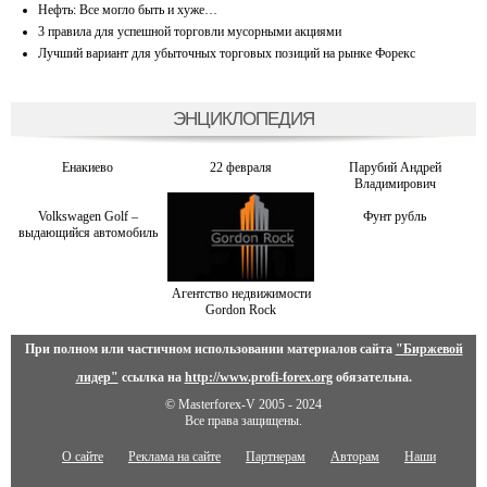
Нефть: Все могло быть и хуже…
3 правила для успешной торговли мусорными акциями
Лучший вариант для убыточных торговых позиций на рынке Форекс
ЭНЦИКЛОПЕДИЯ
Енакиево
22 февраля
Парубий Андрей
Владимирович
Volkswagen Golf –
Фунт рубль
выдающийся автомобиль
Агентство недвижимости
Gordon Rock
При полном или частичном использовании материалов сайта
"Биржевой
лидер"
ссылка на
http://www.profi-forex.org
обязательна.
© Masterforex-V 2005 - 2024
Все права защищены.
О сайте
Реклама на сайте
Партнерам
Авторам
Наши