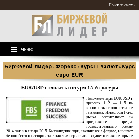
Поиск по сайту »
МЕНЮ
Биржевой лидер
Форекс
Курсы валют
Курс
»
»
»
евро EUR
EUR/USD отложила штурм 15-й фигуры
Положение пары EUR/USD в
пределах 1.12 — 1.15 по
мнению экспертов излишне
затянулось. Инвесторы Forex
рынка рассчитывают на
продолжение тренда,
господствовавшего осенью
2014 года и в январе 2015. Консолидация пары, начавшаяся в феврале, вызывает
беспокойство инвесторов, заставляет их нервничать. Текущее положение пары не