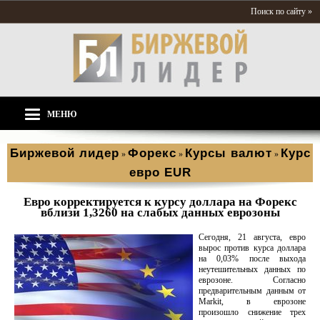
Поиск по сайту »
МЕНЮ
Биржевой лидер
Форекс
Курсы валют
Курс
»
»
»
евро EUR
Евро корректируется к курсу доллара на Форекс
вблизи 1,3260 на слабых данных еврозоны
Сегодня, 21 августа, евро
вырос против курса доллара
на 0,03% после выхода
неутешительных данных по
еврозоне. Согласно
предварительным данным от
Markit, в еврозоне
произошло снижение трех