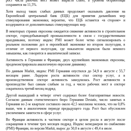
рост числа рабочих мест может вырасти слабо, а уровень безработицы
сохранится на 11,5%.
Хотя выход таких слабых данных продолжает оказывать давление на
Европейский центральный банк (ЕЦБ) для принятия дальнейших мер
стимулирования экономики, вероятно, что ЕЦБ останется «в стороне» и
воздержится от дополнительных стимулирующих мер.
В некоторых странах еврозоны ожидается снижение активности в строительном
секторе, горнодобывающей промышленности в связи с государственными
праздниками, поэтому индекс PMI может более четко сигнализировать о
реальном положении дел в европейской экономике во втором полугодии, в
отличие от первого полугодия, где показатели индексов были немного
завышены, как говорится в аналитической записке.
Активность в Германии и Франции, двух крупнейших экономиках еврозоны,
продемонстрировала аналогичную еврозоне динамику.
По данным Markit, индекс PMI Германии опустился до 54,9 в августе с 55,7
месяцем ранее. Лидером роста активности стал сектор услуг, а в
производственном секторе активность замедлилась. Рост активности в
производстве был самым слабым за год, а число рабочих мест в секторе
сократилось третий месяц подряд.
Другой вышедший в четверг отчет содержал более благоприятные новости.
Согласно данным статистического бюро Германии Destatis, число занятых в
Германии во 2-м квартале составило около 42,5 миллиона человек, что на 0,8%
выше, чем в аналогичном периоде предыдущего года. Рост был обусловлен
увеличением занятости в сфере услуг.
Во Франции активность в частном секторе в целом росла в августе после
сокращения в течение трех месяцев подряд. Индекс менеджеров по снабжению
(PMI) Франции, по версии Markit, вырос до 50,0 в августе с 49,4 в июле.