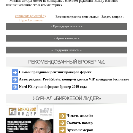
Мнение автора может не совпадать с мнением редакции. Если у Вас иное
мнение напишите его в комментариях.
comments powered by
Возник вопрос по теме статьи - Задать вопрос »
HyperComments
« Предыдущая новость «
» Архив категории «
» Следующая новость »
РЕКОМЕНДОВАННЫЙ БРОКЕР №1
Самый правдивый рейтинг брокеров форекс
Автотрейдинг Pro-Rebate: копируй сделки VIP трейдеров бесплатно
Nord FX лучший форекс брокер 2019 года
ЖУРНАЛ «БИРЖЕВОЙ ЛИДЕР»
Читать онлайн
Скачать номер
Архив номеров