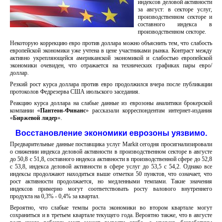
индексов деловой активности
за август: в секторе услуг,
производственном секторе и
составного индекса в
производственном секторе.
Некоторую коррекцию евро против доллара можно объяснить тем, что слабость
европейской экономики уже учтена в цене участниками рынка. Контраст между
активно укрепляющейся американской экономикой и слабостью европейской
экономики очевиден, что отражается на технических графиках пары евро/
доллар.
Резкий рост курса доллара против евро продолжился вчера после публикации
протоколов Федрезерва США июльского заседания.
Реакцию курса доллара на слабые данные из еврозоны аналитики брокерской
компании «
Пантеон-Финанс
» рассказали корреспондентам интернет-издания
«
Биржевой лидер
».
Восстановление экономики еврозоны уязвимо.
Предварительные данные поставщика услуг Markit сегодня просигнализировали
о снижении индекса деловой активности в производственном секторе в августе
до 50,8 с 51,8, составного индекса активности в производственной сфере до 52,8
с 53,8, индекса деловой активности в сфере услуг до 53,5 с 54,2. Однако все
индексы продолжают находиться выше отметки 50 пунктов, что означает, что
рост активности продолжается, но медленными темпами. Такие значения
индексов примерно могут соответствовать росту валового внутреннего
продукта на 0,3% - 0,4% за квартал.
Вероятно, что слабые темпы роста экономики во втором квартале могут
сохраниться и в третьем квартале текущего года. Вероятно также, что в августе