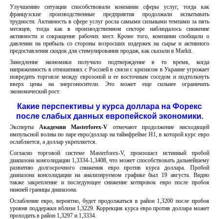
Улучшению ситуации способствовали компании сферы услуг, тогда как
французские производственные предприятия продолжали испытывать
трудности. Активность в сфере услуг росла самыми сильными темпами за пять
месяцев, тогда как в производственном секторе наблюдалось снижение
активности и сокращение рабочих мест. Кроме того, компании сообщали о
давлении на прибыль со стороны возросших издержек на сырье и активного
предоставления скидок для стимулирования продаж, как сказали в Markit.
Замедление экономики получило подтверждение в то время, когда
напряженность в отношениях с Россией в связи с кризисом в Украине угрожает
повредить торговле между еврозоной и ее восточным соседом и подтолкнуть
вверх цены на энергоносители. Это может еще сильнее ограничить
экономический рост.
Какие перспективы у курса доллара на Форекс
после слабых данных европейской экономики.
Эксперты
Академии
Masterforex-
V
отмечают продолжение нисходящей
импульсной волны по паре евро/доллар на таймфрейме Н1, в которой курс евро
ослабляется, а доллар укрепляется.
Согласно торговой системе Masterforex-V, произошел истинный пробой
диапазона консолидации 1,3334-1,3408, что может способствовать дальнейшему
развитию долгосрочного снижения евро против курса доллара. Пробой
диапазона консолидации на анализируемом графике был 19 августа. Видно
также закрепление и последующее снижение котировок евро после пробоя
нижней границы диапазона.
Ослабление евро, вероятно, будет продолжаться в район 1,3200 после пробоя
уровня поддержки вблизи 1,3229. Коррекция курса евро против доллара может
проходить в район 1,3297 и 1,3334.