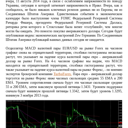
вчера, 11 августа 2014 года, в связи с ослаблением напряженности по поводу
Украины, ситуация в которой затмевает напряженность в Ираке. Вчера, как и
сообщалось, не было никаких ключевых релизов данных ни из Европы, ни из
Соединенных Штатов Америки. Единственным событием в экономическом
календаре было выступление члена FOMC Федеральной Резервной Системы
Ричарда Фишера, президента Федеральной Резервной Системы Далласа,
риторика речи которого в Стокгольме была менее «голубиной», чем многие
могли бы ожидать. Это помогло покупке американского доллара. Сегодня будет
опубликован индекс экономических настроений Zew Германии. По Соединенным
Штатам Америки публикаций важных данных сегодня не ожидается.
Осциллятор MACD валютной пары EUR/USD на рынке Forex на часовом
графике снова на отрицательной территории, столбики гистограммы несколько
растут, что указывает на падение курса валютной пары евро - американский
доллар на рынке Forex. На 4-х часовом графике мы видим, что MACD
находится на отрицательной территории, столбики гистограммы растут, что
также указывает на падение курса валютной пары на рынке Форекс, - по мнению
экспертов брокерской компании
TurboForex.
Пара евро - американский доллар
торгуется на рынке Форекс ниже часовых скользящих средних 55 ЕМА и 200
ЕМА. Уровнем сопротивления сначала будут эти часовые скользящие средние
55 и 200 ЕМА, затем максимум прошлой пятницы 1.3431. Уровнем поддержки
сначала будет минимум прошлой пятницы 1.3342, затем будет уровень 1.3295,
минимум 3 ноября 2013 года.