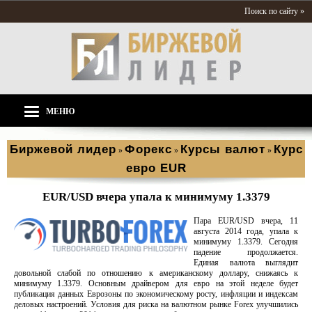
Поиск по сайту »
МЕНЮ
Биржевой лидер
Форекс
Курсы валют
Курс
»
»
»
евро EUR
EUR/USD вчера упала к минимуму 1.3379
Пара EUR/USD вчера, 11
августа 2014 года, упала к
минимуму 1.3379. Сегодня
падение продолжается.
Единая валюта выглядит
довольной слабой по отношению к американскому доллару, снижаясь к
минимуму 1.3379. Основным драйвером для евро на этой неделе будет
публикация данных Еврозоны по экономическому росту, инфляции и индексам
деловых настроений. Условия для риска на валютном рынке Forex улучшились