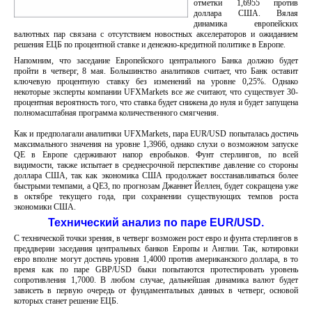
отметки 1,6955 против
доллара США. Вялая
динамика европейских
валютных пар связана с отсутствием новостных акселераторов и ожиданием
решения ЕЦБ по процентной ставке и денежно-кредитной политике в Европе.
Напомним, что заседание Европейского центрального Банка должно будет
пройти в четверг, 8 мая. Большинство аналитиков считает, что Банк оставит
ключевую процентную ставку без изменений на уровне 0,25%. Однако
некоторые эксперты компании UFXMarkets все же считают, что существует 30-
процентная вероятность того, что ставка будет снижена до нуля и будет запущена
полномасштабная программа количественного смягчения.
Как и предполагали аналитики UFXMarkets, пара EUR/USD попыталась достичь
максимального значения на уровне 1,3966, однако слухи о возможном запуске
QE в Европе сдерживают напор евробыков. Фунт стерлингов, по всей
видимости, также испытает в среднесрочной перспективе давление со стороны
доллара США, так как экономика США продолжает восстанавливаться более
быстрыми темпами, а QE3, по прогнозам Джаннет Йеллен, будет сокращена уже
в октябре текущего года, при сохранении существующих темпов роста
экономики США.
Технический анализ по паре EUR/USD.
С технической точки зрения, в четверг возможен рост евро и фунта стерлингов в
преддверии заседания центральных банков Европы и Англии. Так, котировки
евро вполне могут достичь уровня 1,4000 против американского доллара, в то
время как по паре GBP/USD быки попытаются протестировать уровень
сопротивления 1,7000. В любом случае, дальнейшая динамика валют будет
зависеть в первую очередь от фундаментальных данных в четверг, основой
которых станет решение ЕЦБ.