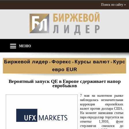
Поиск по сайту »
МЕНЮ
Биржевой лидер
Форекс
Курсы валют
Курс
»
»
»
евро EUR
Вероятный запуск QE в Европе сдерживает напор
евробыков
7 мая на валютном рынке
наблюдалась незначительная
коррекция европейских
валют против доллара США.
На момент написания статьи
пара евродоллар торгуется на
отметке 1,3910, фунт
стерлингов снизился до