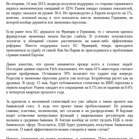
Во вторник, 14 мая 2013, медведи получили поддержку со стороны германского
индекса экономических ожиданий от ZEW. Рынок ожидал сильных показателей,
но индекс оказался на уровне 36.4. Но производство в Европе возросло на 1%,
конечно, основной вклад в этот показатель внесла экономика Германии, на
которой вообще держится вся экономика еврозоны.
Если ранее весь ЕС держался на Франции и Германии, то с началом кризиса
французская экономика начала быстро слабеть. В условиях популистских
лозунгов и обещаний сложно рассчитывать на какие-либо эффективные
реформы. Вместо поддержки всего ЕС Францией, теперь приходится
тревожиться за судьбу её самой. Как бы Париж не присоединился к проблемным
странам южной Европы.
Давно известно, что кризис начинается прежде всего в головах людей.
Последние данные опросов Fitch показывают, что лишь 41% инвесторов считают
кризис пройденным. Оставшиеся 59% полагают что худшее еще впереди.
Рецессия в экономике еврозоны длится уже полгода. Безработица растет как на
дрожжах. В среду. 15 мая, будет публиковаться статистика по ВВП еврозоны в
первом квартале. Рынок ожидает его сокращения на 0.1% после падения на 0.6%
в четвертом квартале прошлого года.
За кризисом и негативной статистикой все уже забыли о таком проекте как
банковский союз. А ведь этот проект также пробуксовывает. Не решены
главные, властные, полномочия, нет согласия в их распределении. В Берлине
видят оставление контрольных функций у национальных регуляторов над
малыми и средними банками. В Англии вообще не хотят пускать ЕЦБ в свою
банковскую сферу. Получается, ЕЦБ будет руководить лоскутным банковским
союзом. О какой эффективности можно говорить в таком случае?
Потому настроения на рынке медвежье, в основном. Пара евро/доллар не