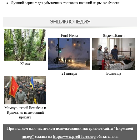
Лучший вариант для убыточных торговых позиций на рынке Форекс
ЭНЦИКЛОПЕДИЯ
Ford Fiesta
Яндекс.Блоги
27 мая
21 января
Больница
Мамчур: герой Бельбека и
Крыма, не изменивший
присяге
При полном или частичном использовании материалов сайта
"Биржевой
лидер"
ссылка на
http://www.profi-forex.org
обязательна.