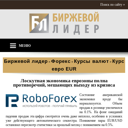
Поиск по сайту »
МЕНЮ
Биржевой лидер
Форекс
Курсы валют
Курс
»
»
»
евро EUR
Лоскутная экономика еврозоны полна
противоречий, мешающих выходу из кризиса
Состояние американской
экономики вроде бы
нормализуется. Объем
продаж в рознице увеличился
на 0.1%. На фоне ожиданий
падения продаж эта цифра смотрится очень даже неплохо, особенно в условиях
уже действующего автоматического секвестра. Понижение пары EUR/USD
остановил пересмотр статистики за прошлый месяц с понижением на 0.5%.