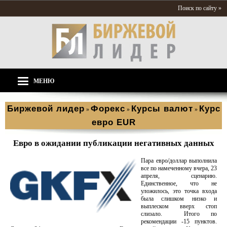
Поиск по сайту »
МЕНЮ
Биржевой лидер
Форекс
Курсы валют
Курс
»
»
»
евро EUR
Евро в ожидании публикации негативных данных
Пара евро/доллар выполнила
все по намеченному вчера, 23
апреля, сценарию.
Единственное, что не
уложилось, это точка входа
была слишком низко и
выплеском вверх стоп
слизало. Итого по
рекомендации -15 пунктов.