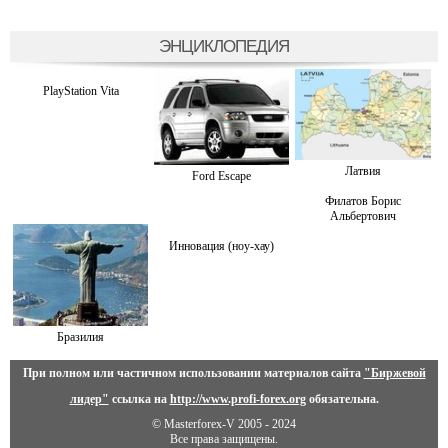
ЭНЦИКЛОПЕДИЯ
PlayStation Vita
Латвия
Ford Escape
Филатов Борис
Альбертович
Инновация (ноу-хау)
Бразилия
При полном или частичном использовании материалов сайта
"Биржевой
лидер"
ссылка на
http://www.profi-forex.org
обязательна.
© Masterforex-V 2005 - 2024
Все права защищены.