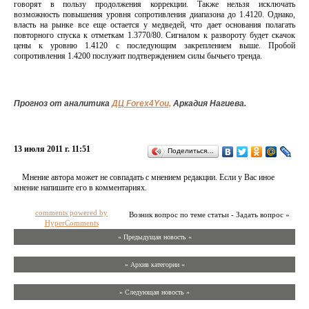
говорят в пользу продолжения коррекции. Также нельзя исключать
возможность повышения уровня сопротивления диапазона до 1.4120. Однако,
власть на рынке все еще остается у медведей, что дает основания полагать
повторного спуска к отметкам 1.3770/80. Сигналом к развороту будет скачок
цены к уровню 1.4120 с последующим закреплением выше. Пробой
сопротивления 1.4200 послужит подтверждением силы бычьего тренда.
Прогноз от аналитика
ДЦ Forex4You,
Аркадия Нагиева.
13 июля 2011 г. 11:51
Поделиться…
Мнение автора может не совпадать с мнением редакции. Если у Вас иное
мнение напишите его в комментариях.
comments powered by
Возник вопрос по теме статьи - Задать вопрос »
HyperComments
« Предыдущая новость «
» Архив категории «
» Следующая новость »