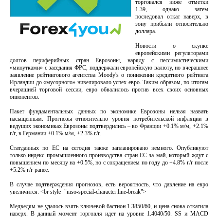
торговался ниже отметки
1.39, однако затем
последовал откат наверх, в
зону прибыли относительно
доллара.
Новости о скупке
европейскими регуляторами
долгов периферийных стран Еврозоны, наряду с пессимистическими
«минутками» с заседания ФРС, поддержали европейскую валюту, но вчерашнее
заявление рейтингового агентства Moody's о понижении кредитного рейтинга
Ирландии до «мусорного» нивелировало успех евро. Таким образом, по итогам
вчерашней торговой сессии, евро обвалилось против всех своих основных
оппонентов.
Пакет фундаментальных данных по экономике Еврозоны нельзя назвать
насыщенным. Прогнозы относительно уровня потребительской инфляции в
ведущих экономиках Еврозоны подтвердились – во Франции +0.1% м/м, +2.1%
г/г, в Германии +0.1% м/м, +2.3% г/г.
Статданных по ЕС на сегодня также запланировано немного. Опубликуют
только индекс промышленного производства стран ЕС за май, который ждут с
повышением по месяцу на +0.5%, но с сокращением по году до +4.8% г/г после
+5.2% г/г ранее.
В случае подтверждения прогнозов, есть вероятность, что давление на евро
увеличится. <br style="mso-special-character:line-break">
Медведям не удалось взять ключевой бастион 1.3850/60, и цена снова откатила
наверх. В данный момент торговля идет на уровне 1.4040/50. SS и MACD