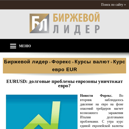
Поиск по сайту »
МЕНЮ
Биржевой лидер
Форекс
Курсы валют
Курс
»
»
»
евро EUR
EURUSD: долговые проблемы еврозоны уничтожат
евро?
Новости Форекс.
Во
вторник наблюдалось
давление на евро на фоне
опасений трейдеров насчет
возможного заражения
Италии долговыми
проблемами. С утра курс
единой европейской валюты