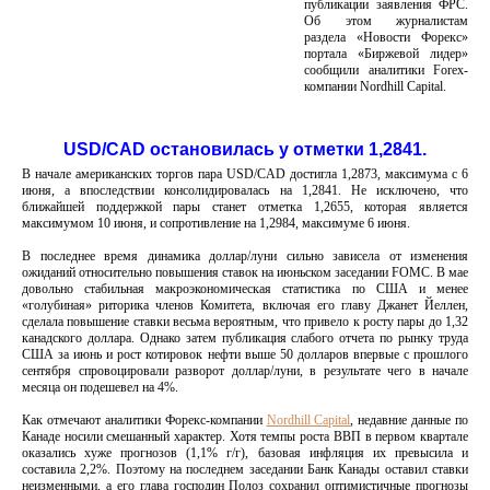
публикации заявления ФРС.
Об этом журналистам
раздела «Новости Форекс»
портала «Биржевой лидер»
сообщили аналитики Forex-
компании Nordhill Capital.
USD/CAD остановилась у отметки 1,2841.
В начале американских торгов пара USD/CAD достигла 1,2873, максимума с 6
июня, а впоследствии консолидировалась на 1,2841. Не исключено, что
ближайшей поддержкой пары станет отметка 1,2655, которая является
максимумом 10 июня, и сопротивление на 1,2984, максимуме 6 июня.
В последнее время динамика доллар/луни сильно зависела от изменения
ожиданий относительно повышения ставок на июньском заседании FOMC. В мае
довольно стабильная макроэкономическая статистика по США и менее
«голубиная» риторика членов Комитета, включая его главу Джанет Йеллен,
сделала повышение ставки весьма вероятным, что привело к росту пары до 1,32
канадского доллара. Однако затем публикация слабого отчета по рынку труда
США за июнь и рост котировок нефти выше 50 долларов впервые с прошлого
сентября спровоцировали разворот доллар/луни, в результате чего в начале
месяца он подешевел на 4%.
Как отмечают аналитики Форекс-компании
Nordhill Capital
, недавние данные по
Канаде носили смешанный характер. Хотя темпы роста ВВП в первом квартале
оказались хуже прогнозов (1,1% г/г), базовая инфляция их превысила и
составила 2,2%. Поэтому на последнем заседании Банк Канады оставил ставки
неизменными, а его глава господин Полоз сохранил оптимистичные прогнозы