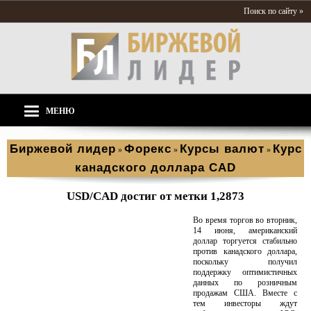
Поиск по сайту »
МЕНЮ
Биржевой лидер
Форекс
Курсы валют
Курс
»
»
»
канадского доллара CAD
USD/CAD достиг от метки 1,2873
Во время торгов во вторник,
14 июня, американский
доллар торгуется стабильно
против канадского доллара,
поскольку получил
поддержку оптимистичных
данных по розничным
продажам США. Вместе с
тем инвесторы ждут