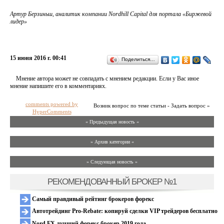
Артур Берзиньш, аналитик компании Nordhill Capital для портала «Биржевой
лидер»
15 июня 2016 г. 00:41
Поделиться…
Мнение автора может не совпадать с мнением редакции. Если у Вас иное
мнение напишите его в комментариях.
comments powered by
Возник вопрос по теме статьи - Задать вопрос »
HyperComments
« Предыдущая новость «
» Архив категории «
» Следующая новость »
РЕКОМЕНДОВАННЫЙ БРОКЕР №1
Самый правдивый рейтинг брокеров форекс
Автотрейдинг Pro-Rebate: копируй сделки VIP трейдеров бесплатно
Nord FX лучший форекс брокер 2019 года